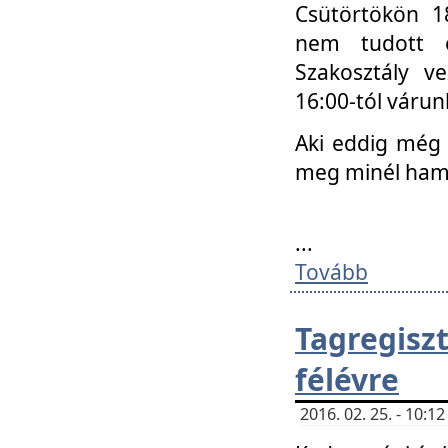
Csütörtökön 18
nem tudott e
Szakosztály v
16:00-tól váru
Aki eddig még 
meg minél ham
...
Tovább
Tagregis
félévre
2016. 02. 25. - 10: