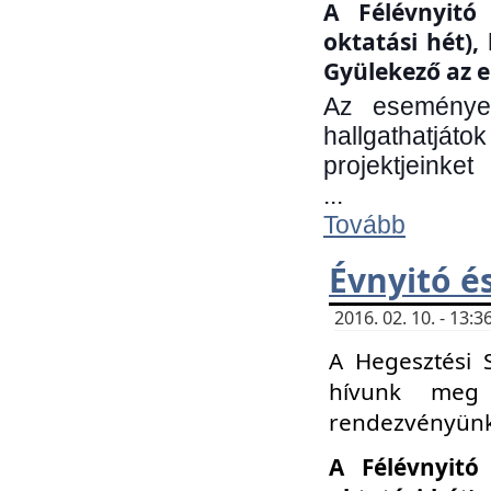
A Félévnyitó 
oktatási hét)
Gyülekező az e
Az eseményen
hallgathatjáto
projektjeinket
...
Tovább
Évnyitó é
2016. 02. 10. - 13
A Hegesztési 
hívunk meg 
rendezvényünk
A Félévnyitó