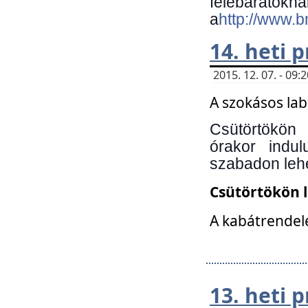
felebará
a
http://www.
14. heti
2015. 12. 07. - 09
A szokásos la
Csütörtökön
órakor indu
szabadon lehe
Csütörtökön 
A kabátrendelé
13. heti