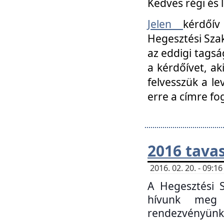
Kedves régi és 
Jelen
kérdőív
Hegesztési Szak
az eddigi tagsá
a kérdőívet, ak
felvesszük a le
erre a címre fo
2016 tavas
2016. 02. 20. - 09:
A Hegesztési S
hívunk meg 
rendezvényünk