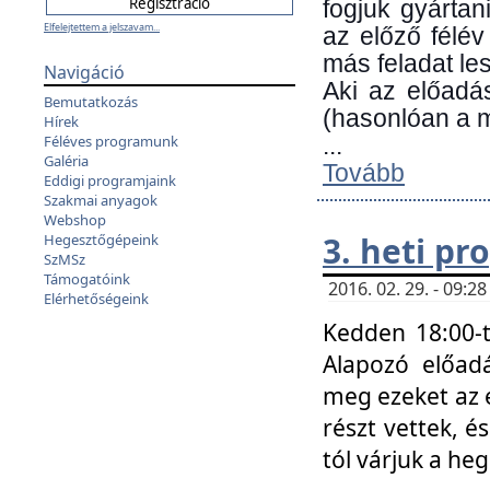
fogjuk gyártan
Elfelejtettem a jelszavam...
az előző félév
más feladat les
Navigáció
Aki az előadá
Bemutatkozás
(hasonlóan a
Hírek
Féléves programunk
...
Galéria
Tovább
Eddigi programjaink
Szakmai anyagok
Webshop
3. heti p
Hegesztőgépeink
SzMSz
Támogatóink
2016. 02. 29. - 09:
Elérhetőségeink
Kedden 18:00-t
Alapozó előad
meg ezeket az 
részt vettek, é
tól várjuk a he