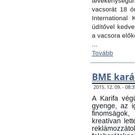
tevékenységünk
vacsorát 18 ó
International 
üdítővel kedv
a vacsora elők
...
Tovább
BME kará
2015. 12. 09. - 08
A Karifa vég
gyenge, az i
finomságok,
kreatívan let
reklámozzá