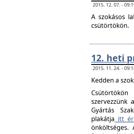
2015. 12. 07. - 09
A szokásos la
csütörtökön.
12. heti
2015. 11. 24. - 09
Kedden a szoká
Csütörtökö
szervezzünk a
Gyártás Szak
plakátja
itt ér
önköltséges. 