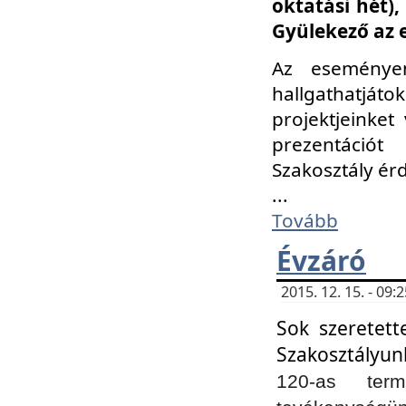
oktatási hét)
Gyülekező az 
Az eseménye
hallgathatjáto
projektjeinket
prezentációt
Szakosztály ér
...
Tovább
Évzáró
2015. 12. 15. - 09
Sok szeretett
Szakosztályun
120-as ter