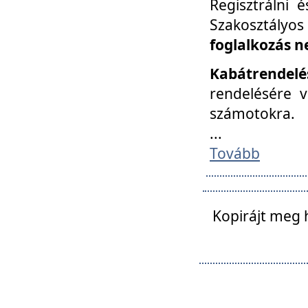
Regisztrálni 
Szakosztályos
foglalkozás n
Kabátrendelé
rendelésére v
számotokra.
...
Tovább
Kopirájt meg 