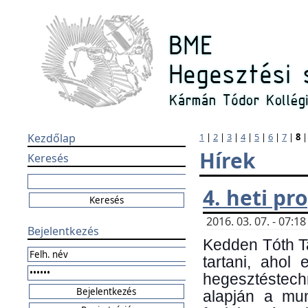
Kezdőlap
1
|
2
|
3
|
4
|
5
|
6
|
7
|
8
Hírek
Keresés
4. heti p
2016. 03. 07. - 07:
Bejelentkezés
Kedden Tóth Ta
tartani, ahol
hegesztéstechn
alapján a mun