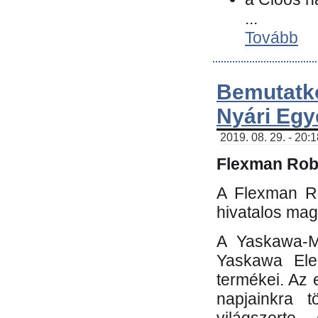
...
Tovább
Bemutatk
Nyári Egy
2019. 08. 29. - 20:
Flexman Robo
A Flexman Ro
hivatalos mag
A Yaskawa-Mo
Yaskawa Elec
termékei. Az e
napjainkra t