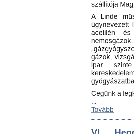
szállítója Ma
A Linde műs
úgynevezett 
acetilén és
nemesgáz
„gázgyógysze
gázok, vizsg
ipar szin
kereskedele
gyógyászatb
Cégünk a leg
...
Tovább
VI. Heg