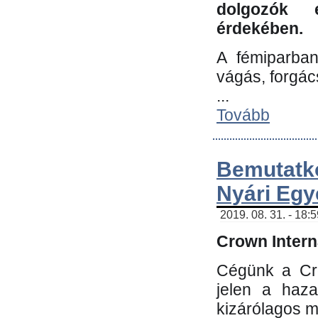
dolgozók 
érdekében.
A fémiparba
vágás, forgác
...
Tovább
Bemutatk
Nyári Egy
2019. 08. 31. - 18:
Crown Interna
Cégünk a Cro
jelen a haz
kizárólagos m