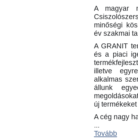
A magyar m
Csiszolósze
minőségi kös
év szakmai tap
A GRANIT ter
és a piaci i
termékfejles
illetve egy
alkalmas sze
állunk egye
megoldásokat
új termékeket 
A cég nagy ha
...
Tovább