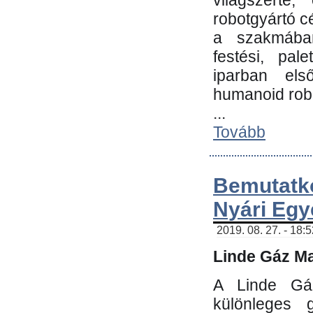
világszerte
robotgyártó c
a szakmában:
festési, pale
iparban els
humanoid robo
...
Tovább
Bemutatk
Nyári Egy
2019. 08. 27. - 18:
Linde Gáz Ma
A Linde Gáz
különleges 