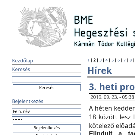
Kezdőlap
1
|
2
|
3
|
4
|
5
|
6
|
7
|
8
Hírek
Keresés
3. heti p
2019. 09. 23. - 05:
Bejelentkezés
A héten kedden
18 között lesz 
kötelező előad
Elindult a ta