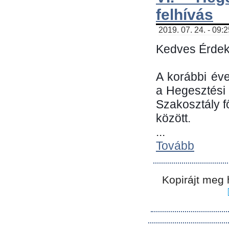
felhívás
2019. 07. 24. - 09:
Kedves Érdek
A korábbi év
a Hegesztési
Szakosztály 
között.
...
Tovább
Kopirájt meg 