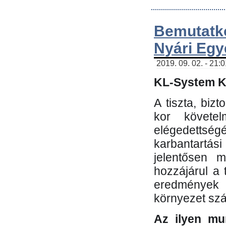
Bemutatk
Nyári Egy
2019. 09. 02. - 21:
KL-System Kf
A tiszta, bi
kor követe
elégedettség
karbantartás
jelentősen m
hozzájárul a
eredmények e
környezet sz
Az ilyen mu