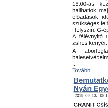
18:00-ás kez
hallhattok ma
előadások id
szükséges fel
Helyszín: G-ép
A félévnyitó 
zsíros kenyér.
A laborfogl
balesetvédelm
...
Tovább
Bemutatk
Nyári Egy
2019. 09. 10. - 08:
GRANIT Csis