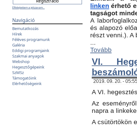
linken
érhető e
Elfelejtettem a jelszavam...
tagságot minde
Navigáció
A laborfoglalko
és alapozó előa
Bemutatkozás
Hírek
részt venni.). 
Féléves programunk
...
Galéria
Tovább
Eddigi programjaink
Szakmai anyagok
VI. Heg
Webshop
Hegesztőgépeink
beszámol
SzMSz
Támogatóink
2019. 09. 20. - 05:5
Elérhetőségeink
A VI. hegeszté
Az eseményről
napra a linkeke
A csütörtökön 