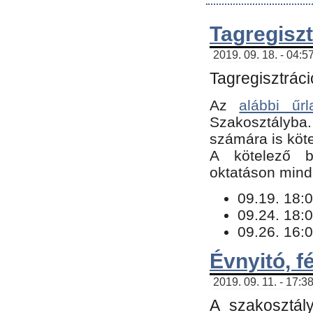
Tagregiszt
2019. 09. 18. - 04:5
Tagregisztráci
Az
alábbi űrl
Szakosztályba.
számára is köte
​A kötelező b
oktatáson minde
09.19. 18:0
09.24. 18:0
09.26. 16:0
Évnyitó, f
2019. 09. 11. - 17:3
A szakosztál