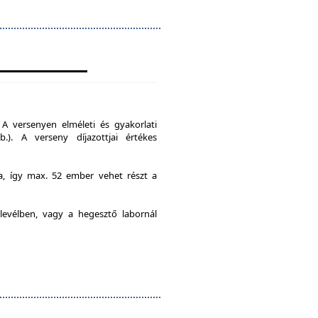
A versenyen elméleti és gyakorlati
b.). A verseny díjazottjai értékes
ia, így max. 52 ember vehet részt a
levélben, vagy a hegesztő labornál