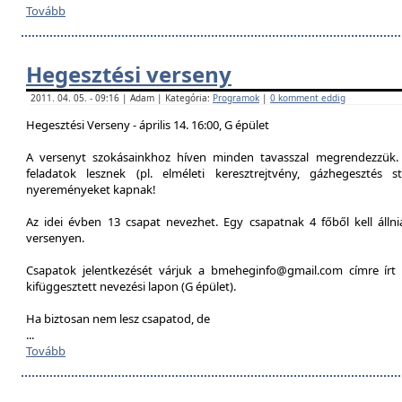
Tovább
Hegesztési verseny
2011. 04. 05. - 09:16 | Adam | Kategória:
Programok
|
0 komment eddig
Hegesztési Verseny - április 14. 16:00, G épület
A versenyt szokásainkhoz híven minden tavasszal megrendezzük. 
feladatok lesznek (pl. elméleti keresztrejtvény, gázhegesztés st
nyereményeket kapnak!
Az idei évben 13 csapat nevezhet. Egy csapatnak 4 főből kell álln
versenyen.
Csapatok jelentkezését várjuk a bmeheginfo@gmail.com címre írt 
kifüggesztett nevezési lapon (G épület).
Ha biztosan nem lesz csapatod, de
...
Tovább