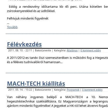
Eddig a rendezvény időtartama kb 45 perc. Utána kötetlen besz
zsíroskenyerekkel és az üdítőkkel.
Felhívjuk mindenki figyelmét
...
Tovább
Félévkezdés
2011. 08. 10. - 22:11 | BakosLevente | Kategória:
Általános
|
0 komment eddig
A 2011/2012-es tanév őszi szemeszterében is működni fog a Hegesztési
és a féléves tudnivalókról hamarosan...
MACH-TECH kiállítás
2011. 05. 14. - 15:22 | BakosLevente | Kategória:
Programok
|
0 komment eddig
Van néhány ingyenes belépő a MACH-TECH a 10. Nemzetkö
hegesztéstechnikai szakkiállításra. Ez Magyarországon a legrangosa
ajánlom mindenki figyelmébe! A jegyeket a HK-tól lehet átvenni foga