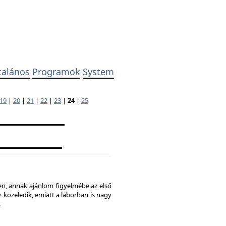
talános
Programok
System
19
|
20
|
21
|
22
|
23
|
24
|
25
ben, annak ajánlom figyelmébe az első
 közeledik, emiatt a laborban is nagy
.