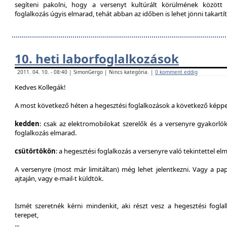
segíteni pakolni, hogy a versenyt kultúrált körülmének között 
foglalkozás úgyis elmarad, tehát abban az időben is lehet jönni takartít
10. heti laborfoglalkozások
2011. 04. 10. - 08:40 | SimonGergo | Nincs kategória. |
0 komment eddig
Kedves Kollegák!
A most következő héten a hegesztési foglalkozások a következő képpe
kedden
: csak az elektromobilokat szerelők és a versenyre gyakorló
foglalkozás elmarad.
csütörtökön
: a hegesztési foglalkozás a versenyre való tekintettel el
A versenyre (most már limitáltan) még lehet jelentkezni. Vagy a pap
ajtaján, vagy e-mail-t küldtök.
Ismét szeretnék kérni mindenkit, aki részt vesz a hegesztési fogl
terepet,
...