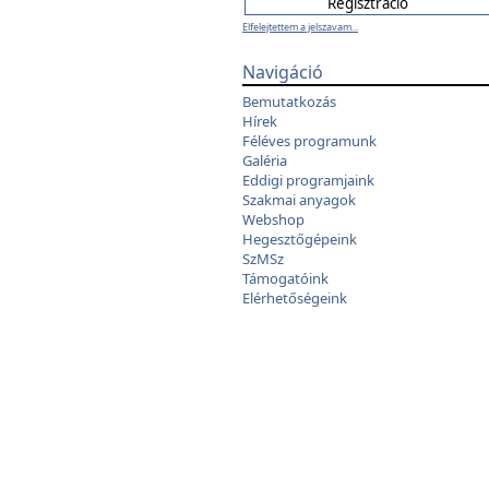
Elfelejtettem a jelszavam...
Navigáció
Bemutatkozás
Hírek
Féléves programunk
Galéria
Eddigi programjaink
Szakmai anyagok
Webshop
Hegesztőgépeink
SzMSz
Támogatóink
Elérhetőségeink