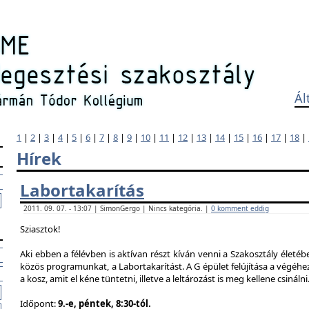
Ál
1
|
2
|
3
|
4
|
5
|
6
|
7
|
8
|
9
|
10
|
11
|
12
|
13
|
14
|
15
|
16
|
17
|
18
|
Hírek
Labortakarítás
2011. 09. 07. - 13:07 | SimonGergo | Nincs kategória. |
0 komment eddig
Sziasztok!
Aki ebben a félévben is aktívan részt kíván venni a Szakosztály életé
közös programunkat, a Labortakarítást. A G épület felújítása a végéhez
a kosz, amit el kéne tüntetni, illetve a leltározást is meg kellene csinálni
Időpont:
9.-e, péntek, 8:30-tól.