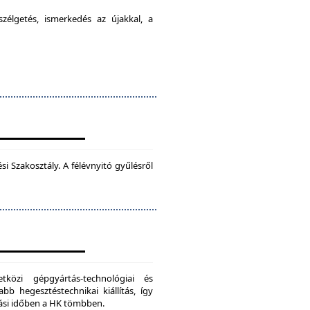
élgetés, ismerkedés az újakkal, a
 Szakosztály. A félévnyitó gyűlésről
zi gépgyártás-technológiai és
bb hegesztéstechnikai kiállítás, így
dási időben a HK tömbben.