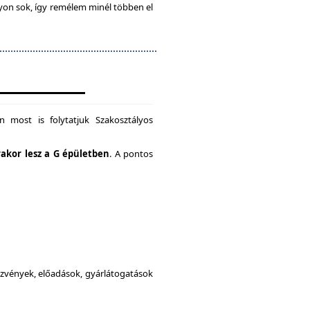
gyon sok, így remélem minél többen el
 most is folytatjuk Szakosztályos
rakor lesz a G épületben
. A pontos
dezvények, előadások, gyárlátogatások