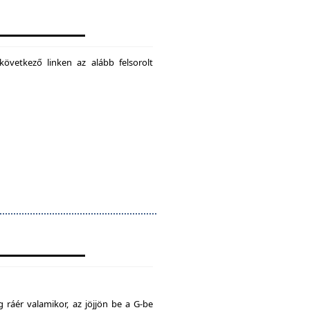
következő linken az alább felsorolt
 ráér valamikor, az jöjjön be a G-be