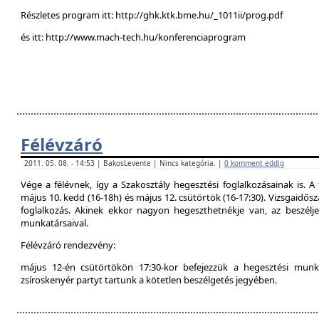
Részletes program itt: http://ghk.ktk.bme.hu/_1011ii/prog.pdf
és itt: http://www.mach-tech.hu/konferenciaprogram
Félévzáró
2011. 05. 08. - 14:53 | BakosLevente | Nincs kategória. |
0 komment eddig
Vége a félévnek, így a Szakosztály hegesztési foglalkozásainak is. A 
május 10. kedd (16-18h) és május 12. csütörtök (16-17:30). Vizsgaidő
foglalkozás. Akinek ekkor nagyon hegeszthetnékje van, az beszél
munkatársaival.
Félévzáró rendezvény:
május 12-én csütörtökön 17:30-kor befejezzük a hegesztési munká
zsíroskenyér partyt tartunk a kötetlen beszélgetés jegyében.