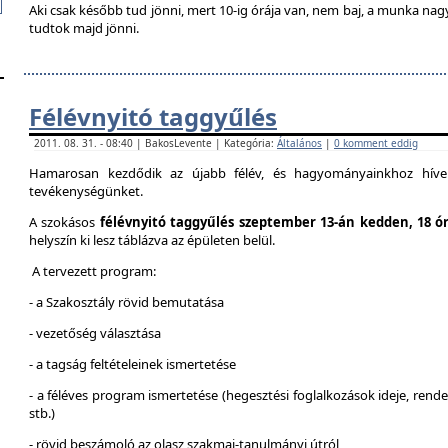
Aki csak később tud jönni, mert 10-ig órája van, nem baj, a munka na
tudtok majd jönni.
Félévnyitó taggyűlés
2011. 08. 31. - 08:40 | BakosLevente | Kategória:
Általános
|
0 komment eddig
Hamarosan kezdődik az újabb félév, és hagyományainkhoz híven
tevékenységünket.
A szokásos
félévnyitó taggyűlés szeptember 13-án kedden, 18 ó
helyszín ki lesz táblázva az épületen belül.
A tervezett program:
- a Szakosztály rövid bemutatása
- vezetőség választása
- a tagság feltételeinek ismertetése
- a féléves program ismertetése (hegesztési foglalkozások ideje, ren
stb.)
- rövid beszámoló az olasz szakmai-tanulmányi útról