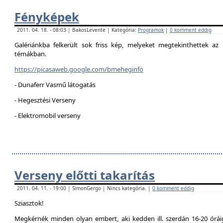
Fényképek
2011. 04. 18. - 08:03 | BakosLevente | Kategória:
Programok
|
0 komment eddig
Galériánkba felkerült sok friss kép, melyeket megtekinthettek az 
témákban.
https://picasaweb.google.com/bmeheginfo
- Dunaferr Vasmű látogatás
- Hegesztési Verseny
- Elektromobil verseny
Verseny előtti takarítás
2011. 04. 11. - 19:00 | SimonGergo | Nincs kategória. |
0 komment eddig
Sziasztok!
Megkérnék minden olyan embert, aki kedden ill. szerdán 16-20 óráig