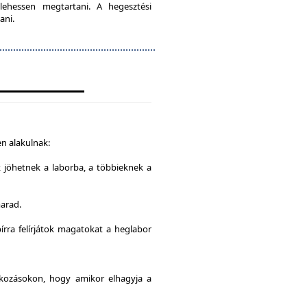
lehessen megtartani. A hegesztési
ani.
n alakulnak:
k jöhetnek a laborba, a többieknek a
marad.
írra felírjátok magatokat a heglabor
alkozásokon, hogy amikor elhagyja a