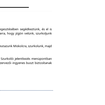
gesztésében segédkeztünk, és el is
rra, hogy jöjjön velünk, szurkoljunk
leutazunk Miskolcra, szurkolunk, majd
a Szurkolói jelentkezés menüpontban
szervezői ingyenes buszt biztosítanak