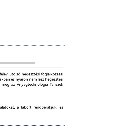
félév utolsó hegesztési foglalkozásai
szakban és nyáron nem lesz hegesztési
je meg az Anyagtechnológia Tanszék
latokat, a labort rendberakjuk, és