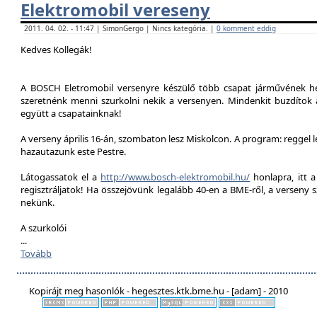
Elektromobil vereseny
2011. 04. 02. - 11:47 | SimonGergo | Nincs kategória. |
0 komment eddig
Kedves Kollegák!
A BOSCH Eletromobil versenyre készülő több csapat járművének he
szeretnénk menni szurkolni nekik a versenyen. Mindenkit buzdítok a
együtt a csapatainknak!
A verseny április 16-án, szombaton lesz Miskolcon. A program: reggel 
hazautazunk este Pestre.
Látogassatok el a
http://www.bosch-elektromobil.hu/
honlapra, itt 
regisztráljatok! Ha összejövünk legalább 40-en a BME-ről, a verseny 
nekünk.
A szurkolói
...
Tovább
Kopirájt meg hasonlók - hegesztes.ktk.bme.hu - [adam] - 2010