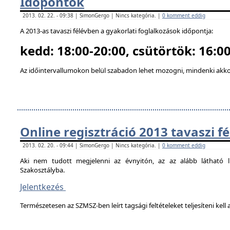
Időpontok
2013. 02. 22. - 09:38 | SimonGergo | Nincs kategória. |
0 komment eddig
A 2013-as tavaszi félévben a gyakorlati foglalkozások időpontja:
kedd: 18:00-20:00, csütörtök: 16:00
Az időintervallumokon belül szabadon lehet mozogni, mindenki akkor
Online regisztráció 2013 tavaszi f
2013. 02. 20. - 09:44 | SimonGergo | Nincs kategória. |
0 komment eddig
Aki nem tudott megjelenni az évnyitón, az az alább látható li
Szakosztályba.
Jelentkezés
Természetesen az SZMSZ-ben leírt tagsági feltételeket teljesíteni kell a