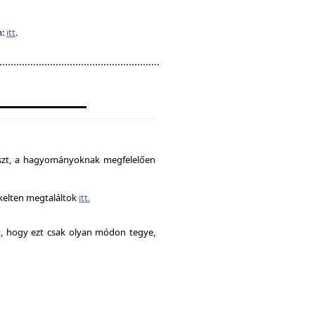
n:
itt
.
észt, a hagyományoknak megfelelően
ékelten megtaláltok
itt.
it, hogy ezt csak olyan módon tegye,