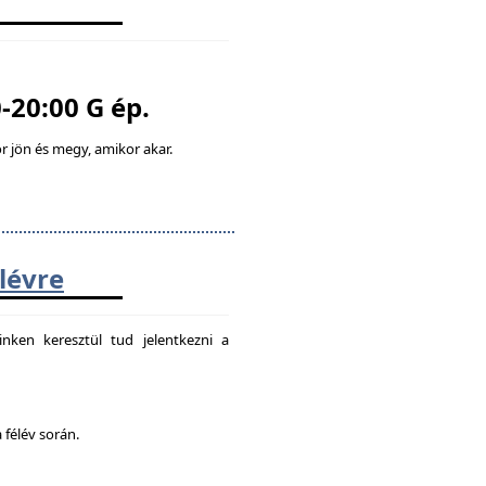
-20:00 G ép.
 jön és megy, amikor akar.
élévre
nken keresztül tud jelentkezni a
 félév során.