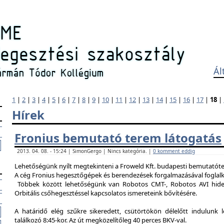
Ál
1
|
2
|
3
|
4
|
5
|
6
|
7
|
8
|
9
|
10
|
11
|
12
|
13
|
14
|
15
|
16
|
17
|
18
|
Hírek
Fronius bemutató terem látogatás
2013. 04. 08. - 15:24 | SimonGergo | Nincs kategória. |
0 komment eddig
Lehetőségünk nyílt megtekinteni a Froweld Kft. budapesti bemutatóter
A cég Fronius hegesztőgépek és berendezések forgalmazásával foglalk
Többek között lehetőségünk van Robotos CMT-, Robotos AVI hide
Orbitális csőhegesztéssel kapcsolatos ismereteink bővítésére.
A határidő elég szűkre sikeredett, csütörtökön délelőtt indulunk 
találkozó 8:45-kor. Az út megközelítőleg 40 perces BKV-val.