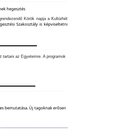
knek hegesztés
rendezendő Körök napja a Kultúrhét
sztési Szakosztály is képviseltetni
t tartani az Egyetemre. A programok
tes bemutatása. Új tagoknak erősen