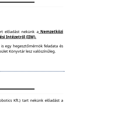
art előadást nekünk a
Nemzetközi
i Intézetről (IIW).
 is egy hegesztőmérnök feladata és
ület Könyvtár lesz valószínűleg.
botics Kft.) tart nekünk előadást a