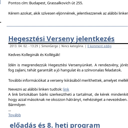
Pontos cím: Budapest, Grassalkovich út 255.
Kérem azokat, akik szívesen eljönnének, jelentkezzenek az alábbi linke
Hegesztési Verseny jelentkezés
2013. 04. 02. - 13:29 | SimonGergo | Nincs kategória. |
0 komment eddig
Kedves Kolleginák és Kollégák!
Idén is megrendezzük Hegesztési Versenyünket. A rendezvény, jór
fog zajlani, tehát garantált a jó hangulat és a színvonalas feladatok.
További információkat a verseny kiírásából meríthettek, amelyet mell
Nevezni az alábbi linken tudtok:
link
A link birtokában bárki szerkesztheti a tartalmat, de kérek mindenk
hogy azzal másoknak ne okozzon hátrányt, nehézséget a nevezésben.
Bármilyen
...
Tovább
előadás és 8. heti program