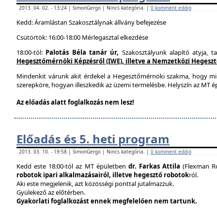
2013. 04. 02. - 13:24 | SimonGergo | Nincs kategória. |
0 komment eddig
Kedd: Áramlástan Szakosztálynak állvány befejezése
Csütörtök: 16:00-18:00 Mérlegasztal elkezdése
18:00-tól:
Palotás Béla tanár úr,
Szakosztályunk alapító atyja, t
Hegesztőmérnöki Képzésről (IWE), illetve a Nemzetközi Hegesztés
Mindenkit várunk akit érdekel a Hegesztőmérnöki szakma, hogy mi
szerepköre, hogyan illeszkedik az üzemi termelésbe. Helyszín az MT ép
Az előadás alatt foglalkozás nem lesz!
Előadás és 5. heti program
2013. 03. 10. - 19:58 | SimonGergo | Nincs kategória. |
0 komment eddig
Kedd este 18:00-tól az MT épületben
dr. Farkas Attila
(Flexman Ro
robotok ipari alkalmazásairól, illetve hegesztő robotok
ról.
Aki este megjelenik, azt közösségi ponttal jutalmazzuk.
Gyülekező az előtérben.
Gyakorlati foglalkozást ennek megfelelően nem tartunk.