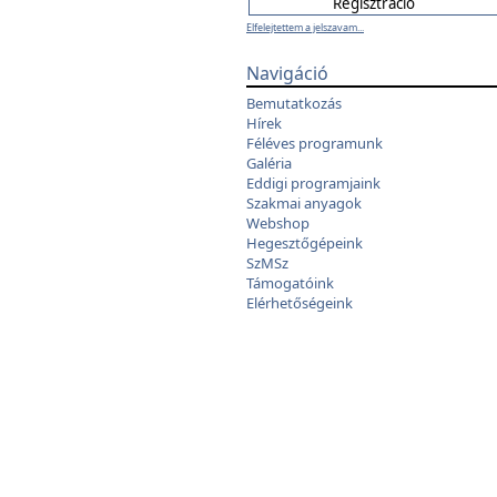
Elfelejtettem a jelszavam...
Navigáció
Bemutatkozás
Hírek
Féléves programunk
Galéria
Eddigi programjaink
Szakmai anyagok
Webshop
Hegesztőgépeink
SzMSz
Támogatóink
Elérhetőségeink