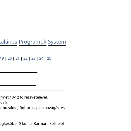
talános
Programok
System
19
|
20
|
21
|
22
|
23
|
24
|
25
mét 10-12 fő részvételével.
ozik.
ghuzalos-, Robotos plazmavágás és
legkésőbb 9-kor a Kármán koli elöl,