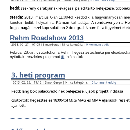
kedd
: szekrény darabjainak levágása, palacktartó befejezése, többie
szerda:
2013. március 6-án 11:00-tól kezdődik a hagyományosan meg
A rendezvényen a Hege
keretein belül. Helyszín a Kármán koli aulája.
fogja magát, ezzel kapcsolatban 2 dologra hívnám fel a figyelmeteket:
Rehm Roadshow 2013
2013. 02. 27. - 07:05 | SimonGergo | Nincs kategória. |
0 komment eddig
Február 28.-án, csütörtökön a Rehm Hegesztéstechnika jön előadásoka
nyitottak, részletes programot
itt
találhattok.
3. heti program
2013. 02. 25. - 19:12 | SimonGergo | Nincs kategória. |
0 komment eddig
kedd: láng box palackvédőinek befejezése, újabb projekt indítása
csütörtök: hegesztés és 18:00-tól MIG/MAG és MMA eljárások részle
ajánlott.