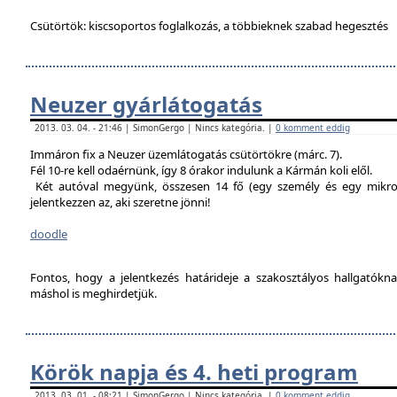
Csütörtök: kiscsoportos foglalkozás, a többieknek szabad hegesztés
Neuzer gyárlátogatás
2013. 03. 04. - 21:46 | SimonGergo | Nincs kategória. |
0 komment eddig
Immáron fix a Neuzer üzemlátogatás csütörtökre (márc. 7).
Fél 10-re kell odaérnünk, így 8 órakor indulunk a Kármán koli elől.
Két autóval megyünk, összesen 14 fő (egy személy és egy mikro
jelentkezzen az, aki szeretne jönni!
doodle
Fontos, hogy a jelentkezés határideje a szakosztályos hallgatókn
máshol is meghirdetjük.
Körök napja és 4. heti program
2013. 03. 01. - 08:21 | SimonGergo | Nincs kategória. |
0 komment eddig