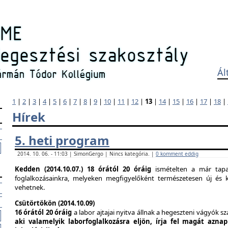
Ál
1
|
2
|
3
|
4
|
5
|
6
|
7
|
8
|
9
|
10
|
11
|
12
|
13
|
14
|
15
|
16
|
17
|
18
|
Hírek
5. heti program
2014. 10. 06. - 11:03 | SimonGergo | Nincs kategória. |
0 komment eddig
Kedden (2014.10.07.)
18 órától 20 óráig
ismételten a már tapas
foglalkozásainkra, melyeken megfigyelőként természetesen új és k
vehetnek.
Csütörtökön (2014.10.09)
16 órától 20 óráig
a labor ajtajai nyitva állnak a hegeszteni vágyók s
aki valamelyik laborfoglalkozásra eljön, írja fel magát azna