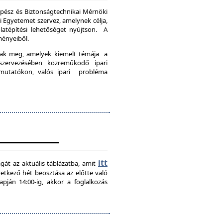
pész és Biztonságtechnikai Mérnöki
Egyetemet szervez, amelynek célja,
latépítési lehetőséget nyújtson. A
ményeiből.
nak meg, amelyek kiemelt témája a
szervezésében közreműködő ipari
emutatókon, valós ipari probléma
itt
agát az aktuális táblázatba, amit
övetkező hét beosztása az előtte való
pján 14:00-ig, akkor a foglalkozás