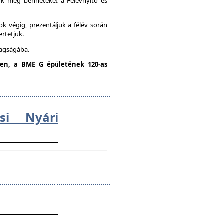
unk meg benneteket a Félévnyitó és
k végig, prezentáljuk a félév során
ertetjük.
tagságába.
dden, a BME G épületének 120-as
ési Nyári