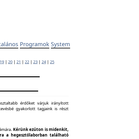
talános
Programok
System
19
|
20
|
21
|
22
|
23
|
24
|
25
ztaltabb érdőket várjuk irányított
evésbé gyakorlott tagjaink is részt
zámára.
Kérünk ezúton is midenkit,
pra a hegesztőlaborban található