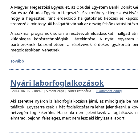
A Magyar Hegesztési Egyesület, az Óbudai Egyetem Bánki Donát Gé
Kar és az Óbudai Egyetem Hegesztési Szakműhelye Hegesztési Nyári 
hogy a hegesztés iránt érdeklődő hallgatóknak képzési és kapcso
szervezők mintegy 40 hallgatót várnak az ország felsőoktatási intéz
A szakmai programok során a résztvevők előadásokat hallgathat
különleges kötéstechnológiák áttekintése. A nyári egyetem 
partnereknek köszönhetően a résztvevők érdekes gyakorlati b
megoldásokban vehetnek
...
Tovább
Nyári laborfoglalkozások
2014. 06. 02. - 08:49 | SimonGergo | Nincs kategória. |
0 komment eddig
Aki szeretne nyáron is laborfoglalkozásra járni, az mindig írja be m
találtok. Egyszerre csak 1 hét foglalkozásaira lehet jelentkezni, a k
hétvégén fog kikerülni. Ha senki nem jelentkezik a foglalkozás na
elmarad, bejönni felesleges, mert nem lesz aki kinyissa a labort.