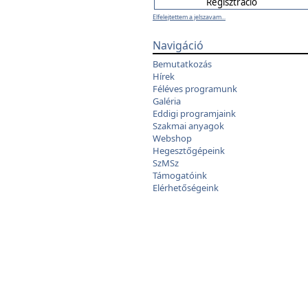
Elfelejtettem a jelszavam...
Navigáció
Bemutatkozás
Hírek
Féléves programunk
Galéria
Eddigi programjaink
Szakmai anyagok
Webshop
Hegesztőgépeink
SzMSz
Támogatóink
Elérhetőségeink