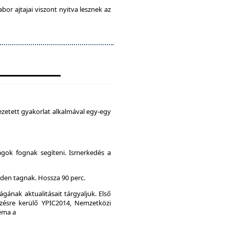
abor ajtajai viszont nyitva lesznek az
zetett gyakorlat alkalmával egy-egy
agok fognak segíteni. Ismerkedés a
den tagnak. Hossza 90 perc.
gának aktualitásait tárgyaljuk. Első
ésre kerülő YPIC2014, Nemzetközi
Téma a