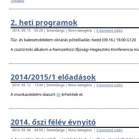
Tovább
2. heti programok
2014. 09. 15. - 05:29 | SimonGergo | Nincs kategória. |
0 komment eddig
Tűz- és balesetvédelem oktatás pótelőadás: Kedd (09.16.) 18:00 G120
A csütörtöki alkalom a Nemzetközi Ifjúsági Hegesztési Konferencia mi
2014/2015/1 előadások
2014. 09. 12. - 13:44 | SimonGergo | Nincs kategória. |
0 komment eddig
A munkavédelmi diasort
itt
érhetitek el.
2014. őszi félév évnyitó
2014. 09. 06. - 04:59 | SimonGergo | Nincs kategória. |
0 komment eddig