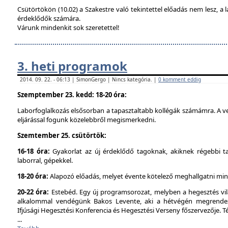
Csütörtökön (10.02) a Szakestre való tekintettel előadás nem lesz, a l
érdeklődők számára.
Várunk mindenkit sok szeretettel!
3. heti programok
2014. 09. 22. - 06:13 | SimonGergo | Nincs kategória. |
0 komment eddig
Szemptember 23. kedd: 18-20 óra:
Laborfoglalkozás elsősorban a tapasztaltabb kollégák számámra. A ve
eljárással fogunk közelebbről megismerkedni.
Szemtember 25. csütörtök:
16-18 óra:
Gyakorlat az új érdeklődő tagoknak, akiknek régebbi t
laborral, gépekkel.
18-20 óra:
Alapozó előadás, melyet évente kötelező meghallgatni min
20-22 óra:
Estebéd. Egy új programsorozat, melyben a hegesztés vilá
alkalommal vendégünk Bakos Levente, aki a hétvégén megrendez
Ifjúsági Hegesztési Konferencia és Hegesztési Verseny főszervezője. 
...