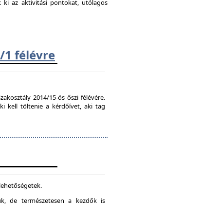
k ki az aktivitási pontokat, utólagos
/1 félévre
zakosztály 2014/15-ös őszi félévére.
kell töltenie a kérdőívet, aki tag
 lehetőségetek.
juk, de természetesen a kezdők is