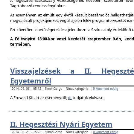
A hegesztési Szakosztály vezetőségének nevében, szeretettel hív
Tagttoborzó rendezvényünkre.
Az eseményen az elmúlt egy évről készült beszámolót hallgathatjáto
megvalósult projektjeinket, végül a jelen félév programtervezetét ism
Ezt követően lehetőségetek lesz jelentkezni a Szakosztály érdeklődő 
A Félévnyitó 18:00-kor veszi kezdetét szeptember 9-én, ke
termében.
Visszajelzések a II. Hegeszt
Egyetemről
2014. 09. 06. - 05:12 | SimonGergo | Nincs kategória. |
0 komment eddig
A Froweld Kft. írt az eseményről,
itt
tudjátok elolvasni.
II. Hegesztési Nyári Egyetem
2014. 06. 23. - 15:26 | SimonGergo | Nincs kategória. |
0 komment eddig