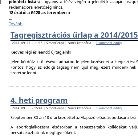
jelenléti listára
, ugyanis a félév végén a jelenlétik alapján osztju
reklamációra lehetőség nincs.
18 órától a G120-as teremben
a
...
Tovább
Tagregisztrációs űrlap a 2014/2015
2014. 09. 11. - 11:13 | SimonGergo | Nincs kategória. |
0 komment eddig
Kedves régi és leendő új tagjaink!
Jelen kérdőív kitöltésével adhatod le jelentkezésedet a Hegesztési S
Fontos, hogy az eddigi tagság nem újul meg, ezért mindenkinek ki 
szeretne lenni.
4. heti program
2014. 09. 30. - 15:41 | SimonGergo | Nincs kategória. |
0 komment eddig
Szeptember 30-án 18 órai kezdettel az Alapozó előadás pótlására lesz
A laborfoglalkozásra elsősorban a tapasztaltabb kollégákat vár
becsatlakozhatnak megfigyelőként.