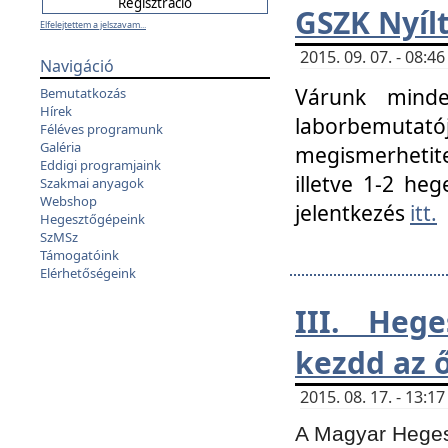
GSZK Nyíl
Elfelejtettem a jelszavam...
2015. 09. 07. - 08:
Navigáció
Várunk minde
Bemutatkozás
Hírek
laborbemutató
Féléves programunk
Galéria
megismerhetite
Eddigi programjaink
illetve 1-2 heg
Szakmai anyagok
Webshop
jelentkezés
itt.
Hegesztőgépeink
SzMSz
Támogatóink
Elérhetőségeink
III. Heg
kezdd az ő
2015. 08. 17. - 13:
A Magyar Hegesz