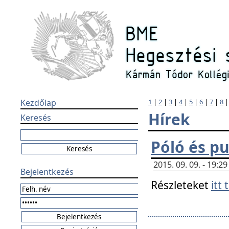
Kezdőlap
1
|
2
|
3
|
4
|
5
|
6
|
7
|
8
Hírek
Keresés
Póló és pu
2015. 09. 09. - 19:
Bejelentkezés
Részleteket
itt 