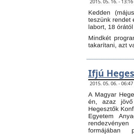
2015. 05. 16. - 13:
Kedden (május 
teszünk rendet 
labort, 18 órátó
Mindkét program
takarítani, azt 
Ifjú Hege
2015. 05. 06. - 06:
A Magyar Heges
én, azaz jövő
Hegesztők Konfe
Egyetem Anyag
rendezvén
formájában 