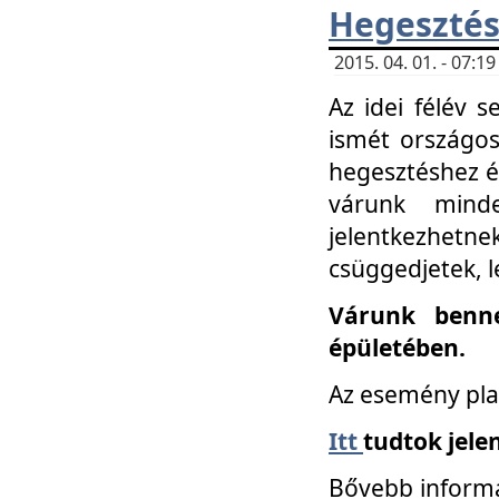
Hegesztés
2015. 04. 01. - 07:
Az idei félév 
ismét országos
hegesztéshez é
várunk mind
jelentkezhe
csüggedjetek, l
Várunk benne
épületében.
Az esemény pla
Itt
tudtok jele
Bővebb informá