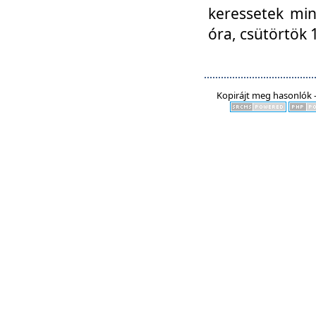
keressetek min
óra, csütörtök 
Kopirájt meg hasonlók -