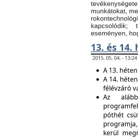
tevékenységet
munkátokat, me
rokontechnoló
kapcsolódik;
eseményen, hogy
13. és 14.
2015. 05. 04. - 13:
A 13. héten
A 14. héten
félévzáró v
Az alább
programfel
póthét csü
programja,
kerül meg