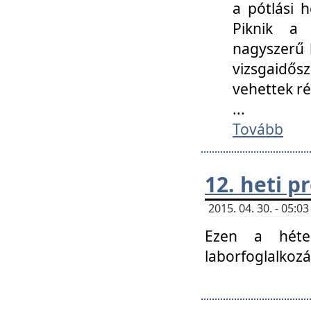
a pótlási h
Piknik a 
nagyszerű 
vizsgaidő
vehettek ré
...
Tovább
12. heti 
2015. 04. 30. - 05:
Ezen a héte
laborfoglalkozá