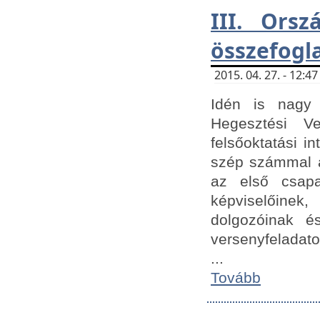
III. Orsz
összefogl
2015. 04. 27. - 12:
Idén is nagy 
Hegesztési Ve
felsőoktatási 
szép számmal a
az első csap
képviselőine
dolgozóinak é
versenyfeladato
...
Tovább