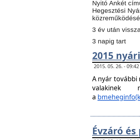
Nyitó Ankét cím
Hegesztési Nyá
közreműködésé
3 év után vissz
3 napig tart
2015 nyári
2015. 05. 26. - 09:
A nyár további
valakinek
a
bmeheginfo(k
Évzáró és