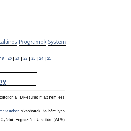
talános
Programok
System
19
|
20
|
21
|
22
|
23
|
24
|
25
ny
törtökön a TDK-szünet miatt nem lesz
umentumban
olvashattok, ha bármilyen
 Gyártói Hegesztési Utasítás (WPS)