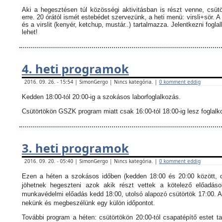
Aki a hegesztésen túl közösségi aktivitásban is részt venne, csüt
erre. 20 órától ismét estebédet szervezünk, a heti menü: virsli+sör. A
és a virslit (kenyér, ketchup, mustár..) tartalmazza.
Jelentkezni fogla
lehet!
4. heti programok
2016. 09. 26. - 15:54 | SimonGergo | Nincs kategória. |
0 komment eddig
Kedden 18:00-tól 20:00-ig a szokásos laborfoglalkozás.
Csütörtökön GSZK program miatt csak 16:00-tól 18:00-ig lesz foglalkoz
3. heti programok
2016. 09. 20. - 05:40 | SimonGergo | Nincs kategória. |
0 komment eddig
Ezen a héten a szokásos időben (kedden 18:00 és 20:00 között, c
jöhetnek hegeszteni azok akik részt vettek a kötelező előadáso
munkavédelmi előadás kedd 18:00, utolsó alapozó csütörtök 17:00. Ak
nekünk és megbeszélünk egy külön időpontot.
További program a héten: csütörtökön 20:00-tól csapatépítő estet ta