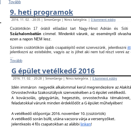
Tovább
9. heti programok
2016. 11. 02. - 20:35 | SimonGergo | Nincs kategória. |
0 komment eddig
Csütörtökön 17 órától előadást tart Nagy-Hinst Adrián és S
Százhalombattán
címmel. Mindenkit várunk, az eseményről olvash
ezen a napon NEM lesz.
Szintén csütörtökön újabb csapatépítő estet szervezünk, jelentkezni
itt
jelentkezni az estebédre, vagyis az is jöhet aki nem tud részt venni a
...
Tovább
G épület vetélkedő 2016
2016. 11. 02. - 20:28 | SimonGergo | Nincs kategória. |
0 komment eddig
Idén immáron negyedik alkalommal kerül megrendezésre az Alakítást
Orvostechnika Szakosztályok szervezésében a G épület vetélkedő.
A kovácsolás, gépgyártás, hegesztés, orvostechnika témaköreit,
feladatokkal várunk minden érdeklődőt a G épület műhelyében!
A vetélkedő időpontja: 2016. november 10. (csütörtök)
A vetélkedő során büfé, utána vacsora várja a versenyzőket.
Jelentkezés 4 fős csapatokban az alábbi
linken
!