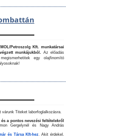
lombattán
 MOL/Petroszolg Kft. munkatársai
végzett munkájukból.
Az előadás
megismerhetitek egy olajfinomító
lyosoknak!
 várunk Titeket laborfoglalkozásra.
 és a pontos nevezési feltételekről
Simon Gergelynél és Nagy András
ár és Társa Kft-hez
. Akit érdekel,