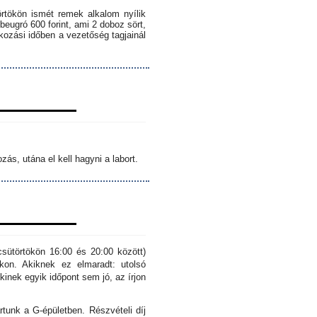
örtökön ismét remek alkalom nyílik
 beugró 600 forint, ami 2 doboz sört,
lkozási időben a vezetőség tagjainál
ás, utána el kell hagyni a labort.
sütörtökön 16:00 és 20:00 között)
kon. Akiknek ez elmaradt: utolsó
inek egyik időpont sem jó, az írjon
rtunk a G-épületben. Részvételi díj