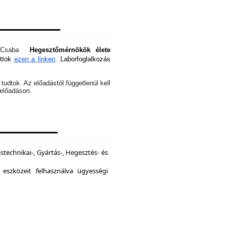
óti Csaba
Hegesztőmérnökök élete
attok
ezen a linken
. Laborfoglalkozás
tudtok. Az előadástól függetlenül kell
z előadáson.
echnikai-, Gyártás-, Hegesztés- és
 eszközeit felhasználva ügyességi