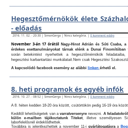
Hegesztőmérnökök élete Százha
- előadás
2016. 11. 02. - 20:30 | SimonGergo | Nincs kategória. |
0 komment eddig
November 3-án 17 órától
Nagy-Hinst Adrián és Sóti Csaba, a
érdekes esettanulmányokat tárnak elénk a Dunai Finomítóban 
során betekintést nyerhettek a hegesztőmérnökök feladataiba, 
hegesztési karbantartási munkálatait.
Nem csak Hegesztési Szakosztá
A kapcsolódó facebook esemény az alábbi
linken
érhető el.
8. heti programok és egyéb infók
2016. 10. 27. - 08:52 | SimonGergo | Nincs kategória. |
0 komment eddig
A 8. héten kedden 18-20 óra között, csütörtökön pedig 16-19 óra között
Keddtől lehetőségetek van a
varratversenyre
nevezni.
A feladatokról
külön e-mailben tájékoztatunk Titeket
, illetve személyesen 
laborfelelősnél érdeklődhettek.
Továbbra is jelentkezhettek a november 11-i
gyárlátogatásra
a
Bogn