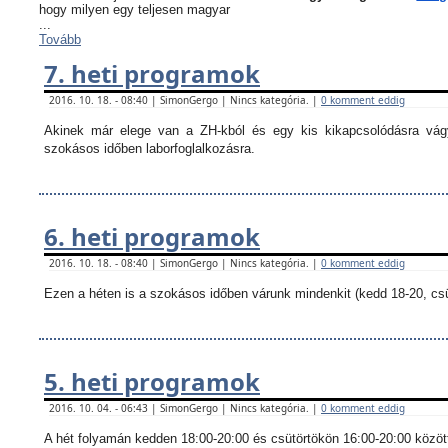
hogy milyen egy teljesen magyar
...
Tovább
7. heti programok
2016. 10. 18. - 08:40 | SimonGergo | Nincs kategória. |
0 komment eddig
Akinek már elege van a ZH-kból és egy kis kikapcsolódásra vágy
szokásos időben laborfoglalkozásra.
6. heti programok
2016. 10. 18. - 08:40 | SimonGergo | Nincs kategória. |
0 komment eddig
Ezen a héten is a szokásos időben várunk mindenkit (kedd 18-20, csü
5. heti programok
2016. 10. 04. - 06:43 | SimonGergo | Nincs kategória. |
0 komment eddig
A hét folyamán kedden 18:00-20:00 és csütörtökön 16:00-20:00 között