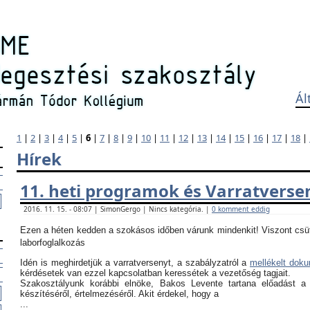
Ál
1
|
2
|
3
|
4
|
5
|
6
|
7
|
8
|
9
|
10
|
11
|
12
|
13
|
14
|
15
|
16
|
17
|
18
|
Hírek
11. heti programok és Varratverse
2016. 11. 15. - 08:07 | SimonGergo | Nincs kategória. |
0 komment eddig
Ezen a héten kedden a szokásos időben várunk mindenkit! Viszont csü
laborfoglalkozás
Idén is meghirdetjük a varratversenyt, a szabályzatról a
mellékelt dok
kérdésetek van ezzel kapcsolatban keressétek a vezetőség tagjait.
Szakosztályunk korábbi elnöke, Bakos Levente tartana előadást a
készítéséről, értelmezéséről. Akit érdekel, hogy a
...