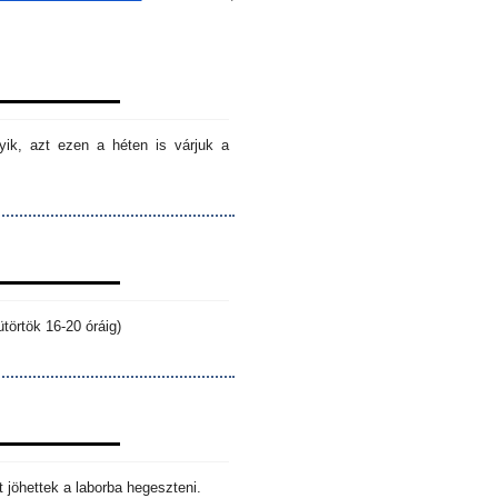
ik, azt ezen a héten is várjuk a
törtök 16-20 óráig)
 jöhettek a laborba hegeszteni.