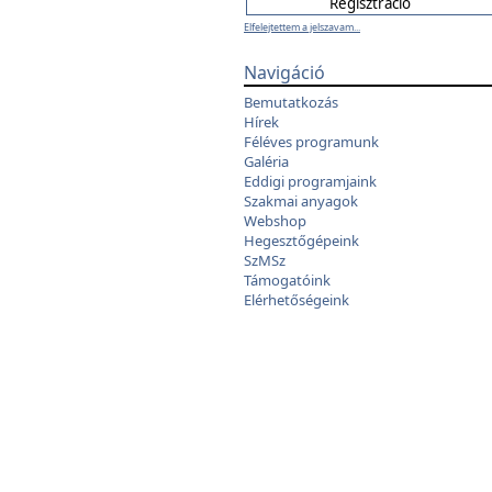
Elfelejtettem a jelszavam...
Navigáció
Bemutatkozás
Hírek
Féléves programunk
Galéria
Eddigi programjaink
Szakmai anyagok
Webshop
Hegesztőgépeink
SzMSz
Támogatóink
Elérhetőségeink