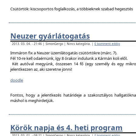
Csütörtök: kiscsoportos foglalkozás, a többieknek szabad hegesztés
Neuzer gyárlátogatás
2013. 03. 04. - 21:46 | SimonGergo | Nincs kategória. |
0 komment eddig
Immáron fix a Neuzer üzemlátogatás csütörtökre (márc. 7).
Fél 10-re kell odaérnünk, így 8 órakor indulunk a Kármán koli elől.
Két autóval megyünk, összesen 14 fő (egy személy és egy mikro
jelentkezzen az, aki szeretne jönni!
doodle
Fontos, hogy a jelentkezés határideje a szakosztályos hallgatókn
máshol is meghirdetjük.
Körök napja és 4. heti program
2013. 03. 01. - 08:21 | SimonGergo | Nincs kategória. |
0 komment eddig