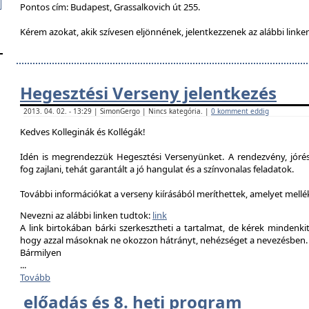
Pontos cím: Budapest, Grassalkovich út 255.
Kérem azokat, akik szívesen eljönnének, jelentkezzenek az alábbi linke
Hegesztési Verseny jelentkezés
2013. 04. 02. - 13:29 | SimonGergo | Nincs kategória. |
0 komment eddig
Kedves Kolleginák és Kollégák!
Idén is megrendezzük Hegesztési Versenyünket. A rendezvény, jór
fog zajlani, tehát garantált a jó hangulat és a színvonalas feladatok.
További információkat a verseny kiírásából meríthettek, amelyet mell
Nevezni az alábbi linken tudtok:
link
A link birtokában bárki szerkesztheti a tartalmat, de kérek mindenk
hogy azzal másoknak ne okozzon hátrányt, nehézséget a nevezésben.
Bármilyen
...
Tovább
előadás és 8. heti program