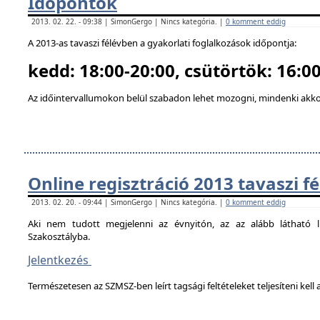
Időpontok
2013. 02. 22. - 09:38 | SimonGergo | Nincs kategória. |
0 komment eddig
A 2013-as tavaszi félévben a gyakorlati foglalkozások időpontja:
kedd: 18:00-20:00, csütörtök: 16:00
Az időintervallumokon belül szabadon lehet mozogni, mindenki akkor
Online regisztráció 2013 tavaszi f
2013. 02. 20. - 09:44 | SimonGergo | Nincs kategória. |
0 komment eddig
Aki nem tudott megjelenni az évnyitón, az az alább látható li
Szakosztályba.
Jelentkezés
Természetesen az SZMSZ-ben leírt tagsági feltételeket teljesíteni kell a