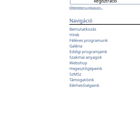
Elfelejtettem a jelszavam...
Navigáció
Bemutatkozás
Hírek
Féléves programunk
Galéria
Eddigi programjaink
Szakmai anyagok
Webshop
Hegesztőgépeink
SzMSz
Támogatóink
Elérhetőségeink