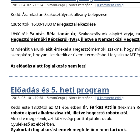
2013. 04. 02. - 13:24 | SimonGergo | Nincs kategória. |
0 komment eddig
Kedd: Áramlástan Szakosztálynak állvány befejezése
Csütörtök: 16:00-18:00 Mérlegasztal elkezdése
18:00-tól:
Palotás Béla tanár úr,
Szakosztályunk alapító atyja, t
Hegesztőmérnöki Képzésről (IWE), illetve a Nemzetközi Hegesztés
Mindenkit várunk akit érdekel a Hegesztőmérnöki szakma, hogy mi
szerepköre, hogyan illeszkedik az üzemi termelésbe. Helyszín az MT ép
Az előadás alatt foglalkozás nem lesz!
Előadás és 5. heti program
2013. 03. 10. - 19:58 | SimonGergo | Nincs kategória. |
0 komment eddig
Kedd este 18:00-tól az MT épületben
dr. Farkas Attila
(Flexman Ro
robotok ipari alkalmazásairól, illetve hegesztő robotok
ról.
Aki este megjelenik, azt közösségi ponttal jutalmazzuk.
Gyülekező az előtérben.
Gyakorlati foglalkozást ennek megfelelően nem tartunk.