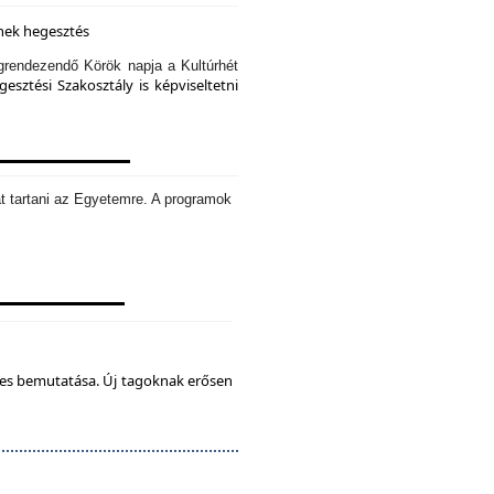
knek hegesztés
rendezendő Körök napja a Kultúrhét
sztési Szakosztály is képviseltetni
t tartani az Egyetemre. A programok
tes bemutatása. Új tagoknak erősen