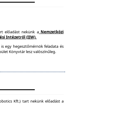
art előadást nekünk a
Nemzetközi
i Intézetről (IIW).
 is egy hegesztőmérnök feladata és
ület Könyvtár lesz valószínűleg.
botics Kft.) tart nekünk előadást a