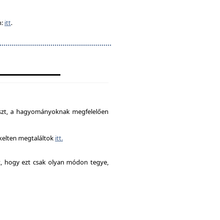
n:
itt
.
észt, a hagyományoknak megfelelően
ékelten megtaláltok
itt.
it, hogy ezt csak olyan módon tegye,