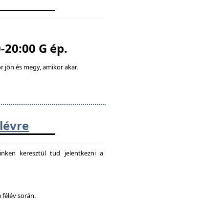
-20:00 G ép.
 jön és megy, amikor akar.
élévre
nken keresztül tud jelentkezni a
 félév során.