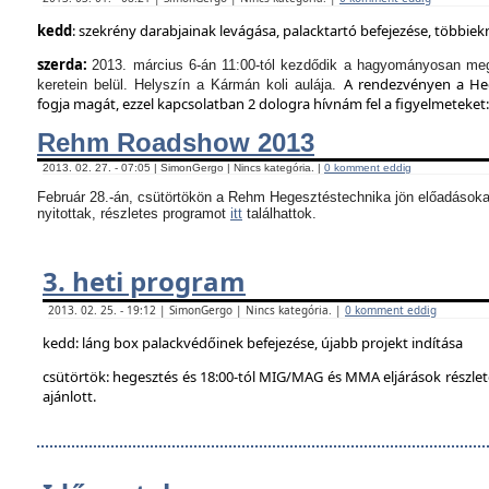
kedd
: szekrény darabjainak levágása, palacktartó befejezése, többie
szerda:
2013. március 6-án 11:00-tól kezdődik a hagyományosan meg
A rendezvényen a Hege
keretein belül. Helyszín a Kármán koli aulája.
fogja magát, ezzel kapcsolatban 2 dologra hívnám fel a figyelmeteket:
Rehm Roadshow 2013
2013. 02. 27. - 07:05 | SimonGergo | Nincs kategória. |
0 komment eddig
Február 28.-án, csütörtökön a Rehm Hegesztéstechnika jön előadásoka
nyitottak, részletes programot
itt
találhattok.
3. heti program
2013. 02. 25. - 19:12 | SimonGergo | Nincs kategória. |
0 komment eddig
kedd: láng box palackvédőinek befejezése, újabb projekt indítása
csütörtök: hegesztés és 18:00-tól MIG/MAG és MMA eljárások részle
ajánlott.