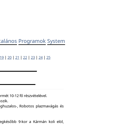
talános
Programok
System
19
|
20
|
21
|
22
|
23
|
24
|
25
mét 10-12 fő részvételével.
ozik.
ghuzalos-, Robotos plazmavágás és
legkésőbb 9-kor a Kármán koli elöl,