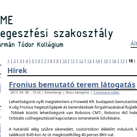
Ál
1
|
2
|
3
|
4
|
5
|
6
|
7
|
8
|
9
|
10
|
11
|
12
|
13
|
14
|
15
|
16
|
17
|
18
|
Hírek
Fronius bemutató terem látogatás
2013. 04. 08. - 15:24 | SimonGergo | Nincs kategória. |
0 komment eddig
Lehetőségünk nyílt megtekinteni a Froweld Kft. budapesti bemutatóter
A cég Fronius hegesztőgépek és berendezések forgalmazásával foglalk
Többek között lehetőségünk van Robotos CMT-, Robotos AVI hide
Orbitális csőhegesztéssel kapcsolatos ismereteink bővítésére.
A határidő elég szűkre sikeredett, csütörtökön délelőtt indulunk 
találkozó 8:45-kor. Az út megközelítőleg 40 perces BKV-val.