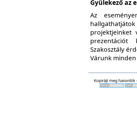
Gyülekező az e
Az eseményen
hallgathatjáto
projektjeinket
prezentációt
Szakosztály ér
Várunk minden 
Kopirájt meg hasonlók -