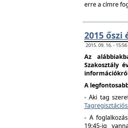
erre a címre fo
2015 őszi 
2015. 09. 16. - 15:
Az alábbiakb
Szakosztály é
információkról
A legfontosabb
- Aki tag szere
Tagregisztációs
- A foglalkozá
19:45-ig vann