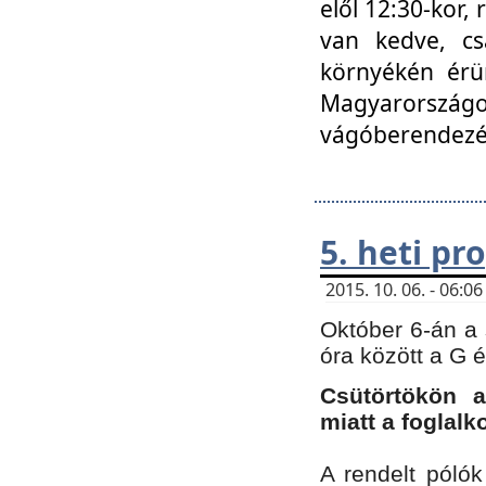
elől 12:30-kor,
van kedve, cs
környékén érün
Magyarországo
vágóberendezé
5. heti p
2015. 10. 06. - 06:
Október 6-án a 
óra között a G 
Csütörtökön a
miatt a foglal
A rendelt póló