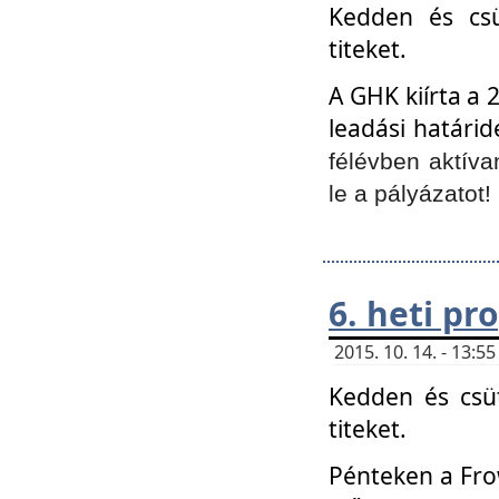
Kedden és csü
titeket.
A GHK kiírta a 
leadási határid
félévben aktíva
le a pályázatot!
6. heti p
2015. 10. 14. - 13:
Kedden és csüt
titeket.
Pénteken a Frow