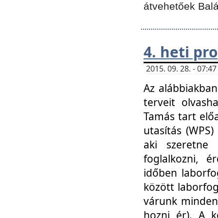
átvehetőek Balá
4. heti p
2015. 09. 28. - 07:
Az alábbiakban 
terveit olvash
Tamás tart elő
utasítás (WPS)
aki szeretne k
foglalkozni, 
időben laborfo
között laborfog
várunk mindenk
hozni ér). A 