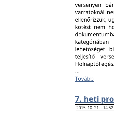
versenyen bár
varratoknál ne
ellenőrizzük, u
kötést nem hoz
dokumentumban 
kategóriába
lehetőséget bi
teljesítő ver
Holnaptól egés
...
Tovább
7. heti p
2015. 10. 21. - 14: