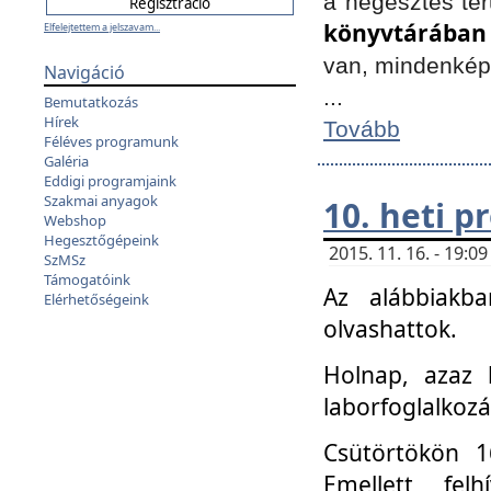
a hegesztés ter
könyvtárában
Elfelejtettem a jelszavam...
van, mindenké
Navigáció
...
Bemutatkozás
Hírek
Tovább
Féléves programunk
Galéria
Eddigi programjaink
Szakmai anyagok
10. heti 
Webshop
Hegesztőgépeink
2015. 11. 16. - 19:
SzMSz
Támogatóink
Az alábbiakb
Elérhetőségeink
olvashattok.
Holnap, azaz 
laborfoglalkozá
Csütörtökön 16
Emellett fe