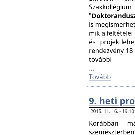
Szakkollégi
"
Doktorandusz
is megismerhet
mik a feltétele
és projektleh
rendezvény 18 
további
...
Tovább
9. heti p
2015. 11. 16. - 19:
Korábban má
szemeszterben