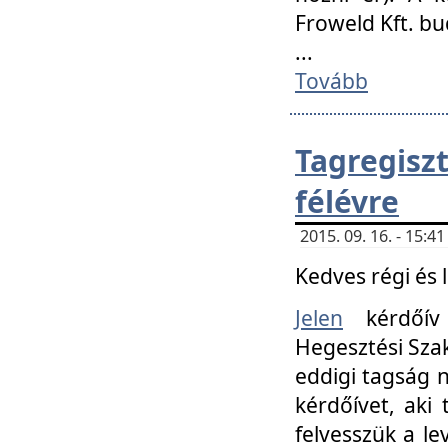
Froweld Kft. bu
...
Tovább
Tagregis
félévre
2015. 09. 16. - 15:
Kedves régi és 
Jelen
kérdőív 
Hegesztési Szak
eddigi tagság n
kérdőívet, aki
felvesszük a le