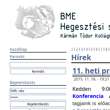
Kezdőlap
1
|
2
|
3
|
4
|
5
|
6
|
7
|
8
Hírek
Keresés
11. heti 
2015. 11. 16. - 19:
Bejelentkezés
Kedden 9:
Konferencia
tagjaink is elő