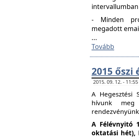
intervallumban
- Minden pro
megadott email 
...
Tovább
2015 őszi 
2015. 09. 12. - 11:
A Hegesztési S
hívunk meg 
rendezvényünk
A Félévnyitó 
oktatási hét)