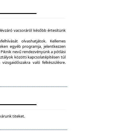
élévzáró vacsoráról később értesítünk
lhívását olvashatjátok. Kellemes
eken egyéb programja, jelentkezzen
Piknik nevű rendezvényünk a pótlási
sztályok közötti kapcsolatépítésen túl
vizsgaidőszakra való felkészülésre.
várunk titeket.