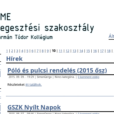
Ál
1
|
2
|
3
|
4
|
5
|
6
|
7
|
8
|
9
|
10
|
11
|
12
|
13
|
14
|
15
|
16
|
17
|
18
|
Hírek
Póló és pulcsi rendelés (2015 ősz)
2015. 09. 09. - 19:29 | SimonGergo | Nincs kategória. |
0 komment eddig
Részleteket
itt találtok.
GSZK Nyílt Napok
2015. 09. 07. - 08:46 | SimonGergo | Nincs kategória. |
0 komment eddig