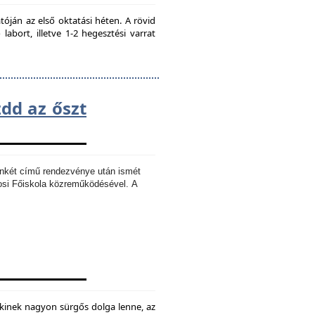
ján az első oktatási héten. A rövid
bort, illetve 1-2 hegesztési varrat
zdd az őszt
Ankét című rendezvénye után ismét
osi Főiskola közreműködésével.
A
kinek nagyon sürgős dolga lenne, az