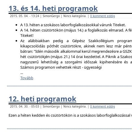
13. és 14. heti programok
2015. 05. 04. - 13:24 | SimonGergo | Nincs kategória. |
0 komment eddig
A 13. héten a szokásos laborfoglalkozásokkal várunk Titeket.
A 14. héten csütörtökön (május 14.) a foglalkozás elmarad. A f
Titeket!
Az alábbiakban pedig a Gépész Szakkollégium programfe
kikapcsolódás póthét csütörtökre, akinek nem lesz már pént
bátran: "Idén második alkalommal kerül megrendezésre a GSZK 
hét csütörtökjén (május 21.) 14 órai kezdettel. A Piknik a Szako
nagyszerű lehetőség a szorgalmi időszak kipihenésére és a 
Számos programon vehettek részt - ügyességi
...
Tovább
12. heti programok
2015. 04. 30. - 05:03 | SimonGergo | Nincs kategória. |
0 komment eddig
Ezen a héten kedden és csütörtökön is a szokásos laborfoglalkozással 