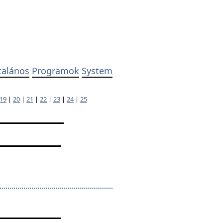
talános
Programok
System
19
|
20
|
21
|
22
|
23
|
24
|
25