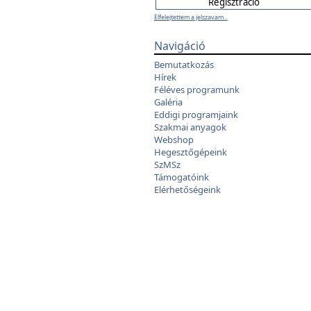
Elfelejtettem a jelszavam...
Navigáció
Bemutatkozás
Hírek
Féléves programunk
Galéria
Eddigi programjaink
Szakmai anyagok
Webshop
Hegesztőgépeink
SzMSz
Támogatóink
Elérhetőségeink