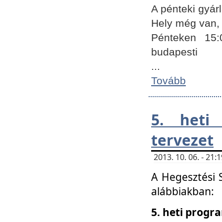
A pénteki gyár
Hely még van, 
Pénteken 15:
budapesti
...
Tovább
5. heti
tervezet
2013. 10. 06. - 21
A Hegesztési 
alábbiakban:
5. heti prog