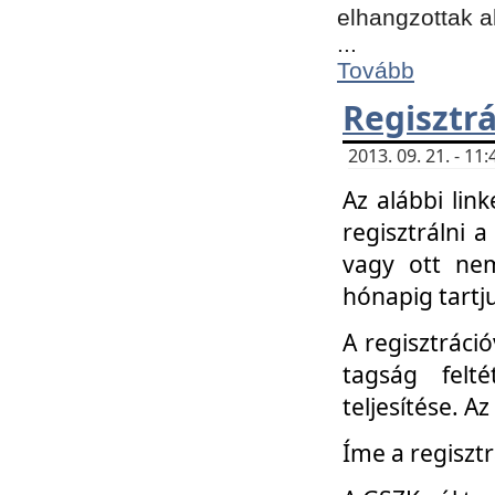
elhangzottak a
...
Tovább
Regisztrá
2013. 09. 21. - 1
Az alábbi lin
regisztrálni a
vagy ott nem
hónapig tartju
A regisztráció
tagság felt
teljesítése. A
Íme a regisztr