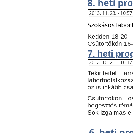
8. heti p
2013. 11. 23. - 10:
Szokásos labor
Kedden 18-20
Csütörtökön 16
7. heti pr
2013. 10. 21. - 16:17
Tekintettel 
laborfoglalkozá
ez is inkább csa
Csütörtökön e
hegesztés témáb
Sok izgalmas el
6. heti p