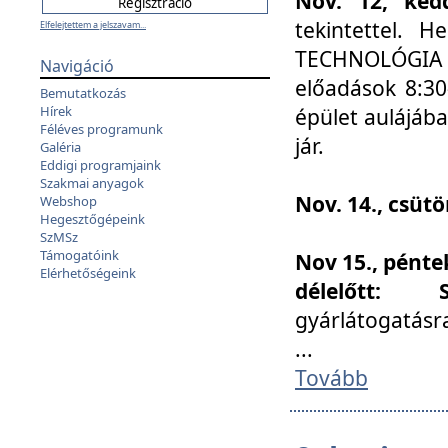
Nov. 12, kedd
tekintettel. 
Elfelejtettem a jelszavam...
TECHNOLÓGIA s
Navigáció
előadások 8:30
Bemutatkozás
Hírek
épület aulájába
Féléves programunk
jár.
Galéria
Eddigi programjaink
Szakmai anyagok
Nov. 14., csüt
Webshop
Hegesztőgépeink
SzMSz
Támogatóink
Nov 15., pénte
Elérhetőségeink
délelőtt:
gyárlátogatásr
...
Tovább