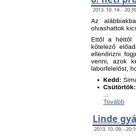
2013. 10. 14. - 20
Az alábbiakb
olvashattok kic
Ettől a héttől
kötelező előa
ellenőrizni fo
venni, azok k
laborfelelőst, h
K
edd:
Sima
Csütörtök:
...
Tovább
Linde gyá
2013. 10. 09. - 20