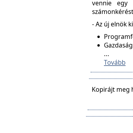
vennie egy 
számonkérést t
- Az új elnök 
Programfe
Gazdasági
...
Tovább
Kopirájt meg 