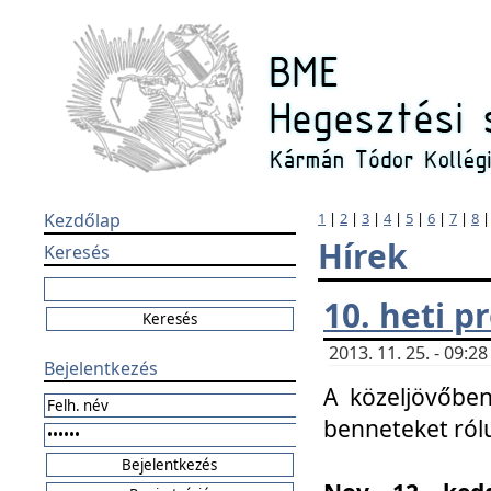
Kezdőlap
1
|
2
|
3
|
4
|
5
|
6
|
7
|
8
Hírek
Keresés
10. heti 
2013. 11. 25. - 09:
Bejelentkezés
A közeljövőben
benneteket ról