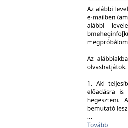
Az alábbi leve
e-mailben (am
alábbi leve
bmeheginfo[k
megpróbálom k
Az alábbiakba
olvashatjátok.
1. Aki teljes
előadásra is
hegeszteni. 
bemutató lesz
...
Tovább