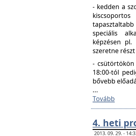
- kedden a szo
kiscsoportos
tapasztaltab
speciális a
képzésen pl.
szeretne részt
- csütörtökön
18:00-tól ped
bővebb előadá
...
Tovább
4. heti p
2013. 09. 29. - 14