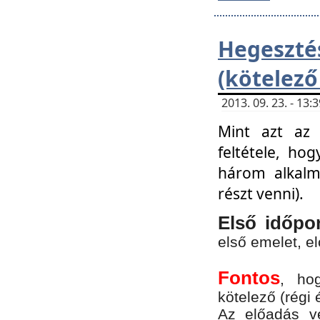
Hegesz
(kötelező
2013. 09. 23. - 13
Mint azt az 
feltétele, ho
három alkalm
részt venni).
Első időpo
első emelet, e
Fontos
, ho
kötelező (régi 
Az előadás vé