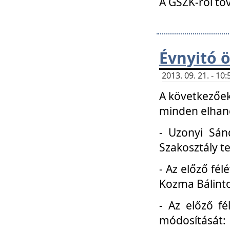
A GSZK-ról to
Évnyitó 
2013. 09. 21. - 1
A következőek
minden elhang
- Uzonyi Sánd
Szakosztály t
- Az előző fél
Kozma Bálinto
- Az előző f
módosítását: