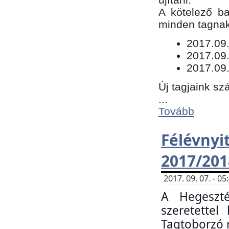
​A kötelező b
minden tagnak 
​2017.09
2017.09
2017.09.
Új tagjaink sz
...
Tovább
Félévn
2017/201
2017. 09. 07. - 
A Hegeszté
szeretette
Tagtoborzó 