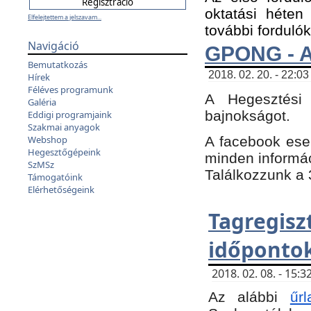
oktatási héten
Elfelejtettem a jelszavam...
további fordulók
Navigáció
GPONG - A
Bemutatkozás
2018. 02. 20. - 22:03
Hírek
Féléves programunk
A Hegesztési
Galéria
bajnokságot.
Eddigi programjaink
Szakmai anyagok
A facebook es
Webshop
Hegesztőgépeink
minden informáci
SzMSz
Találkozzunk a 3
Támogatóink
Elérhetőségeink
Tagregi
időpontok
2018. 02. 08. - 15
Az alábbi
űrl