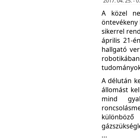
2017. 04. 25. -
A közel ne
öntevékeny k
sikerrel re
április 21-
hallgató ve
robotikáb
tudományok 
A délután k
állomást kel
mind gyak
roncsolás
különböző
gázszükségl
...