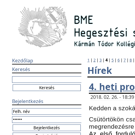
Kezdőlap
1
|
2
|
3
|
4
|
5
|
6
|
7
|
8
Hírek
Keresés
4. heti p
2018. 02. 26. - 18:
Bejelentkezés
Kedden a szokás
Csütörtökön csa
megrendezésre 
Az első forduló