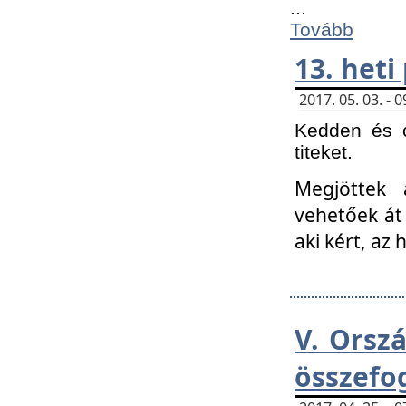
...
Tovább
13. heti
2017. 05. 03. -
Kedden és c
titeket.
Megjöttek 
vehetőek át
aki kért, az
V. Orsz
összefo