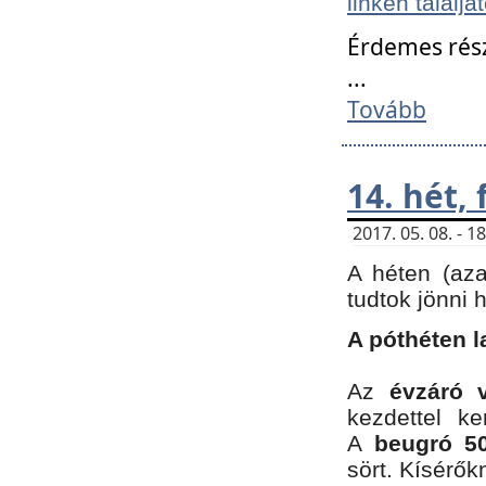
linken találjá
Érdemes rés
...
Tovább
14. hét,
2017. 05. 08. - 
A héten (az
tudtok jönni 
A póthéten l
Az
évzáró 
kezdettel k
A
beugró 50
sört. Kísérő