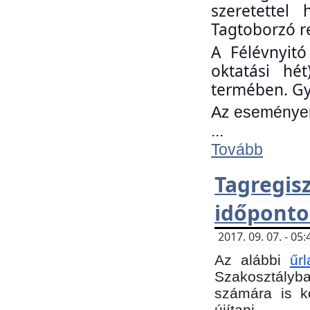
szeretettel
Tagtoborzó r
A Félévnyitó
oktatási hé
termében. Gy
Az eseményen 
...
Tovább
Tagregi
időponto
2017. 09. 07. - 0
Az alábbi
űr
Szakosztályba.
számára is k
újítani.