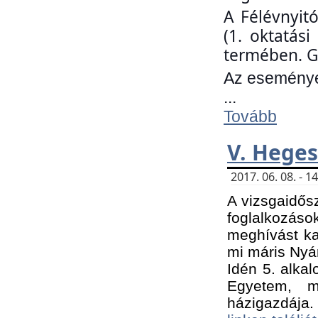
A Félévnyit
(1. oktatás
termében. G
Az eseményen
...
Tovább
V. Heges
2017. 06. 08. - 
A vizsgaidős
foglalkozás
meghívást ka
mi máris Nyár
Idén 5. alka
Egyetem, m
házigazdája.