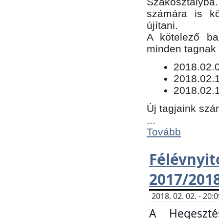
Szakosztályba.
számára is kö
újítani.
​A kötelező ba
minden tagnak m
​2018.02.
2018.02.
2018.02.1
Új tagjaink szá
...
Tovább
Félévn
2017/201
2018. 02. 02. - 20
A Hegeszté