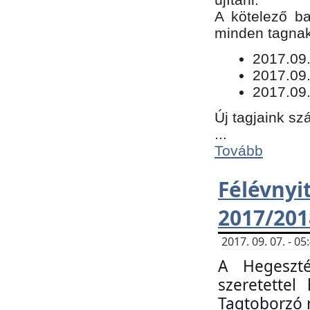
​A kötelező b
minden tagnak 
​2017.09
2017.09
2017.09.
Új tagjaink sz
...
Tovább
Félévn
2017/201
2017. 09. 07. - 
A Hegeszté
szeretette
Tagtoborzó 