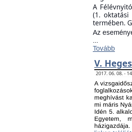
A Félévnyit
(1. oktatás
termében. G
Az eseményen
...
Tovább
V. Heges
2017. 06. 08. - 
A vizsgaidős
foglalkozás
meghívást ka
mi máris Nyár
Idén 5. alka
Egyetem, m
házigazdája.