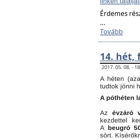
linken találjá
Érdemes rés
...
Tovább
14. hét,
2017. 05. 08. - 
A héten (az
tudtok jönni 
A póthéten l
Az
évzáró 
kezdettel k
A
beugró 50
sört. Kísérő