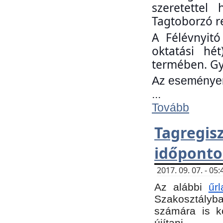
szeretettel
Tagtoborzó r
A Félévnyitó
oktatási hé
termében. Gy
Az eseményen 
...
Tovább
Tagregi
időponto
2017. 09. 07. - 0
Az alábbi
űr
Szakosztályba.
számára is k
újítani.