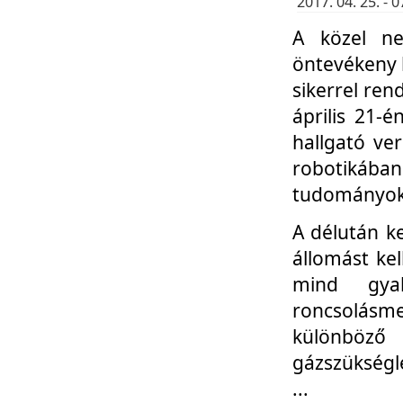
2017. 04. 25. -
A közel ne
öntevékeny k
sikerrel re
április 21-
hallgató ve
robotikáb
tudományok 
A délután k
állomást kel
mind gyak
roncsolás
különböző
gázszükségl
...