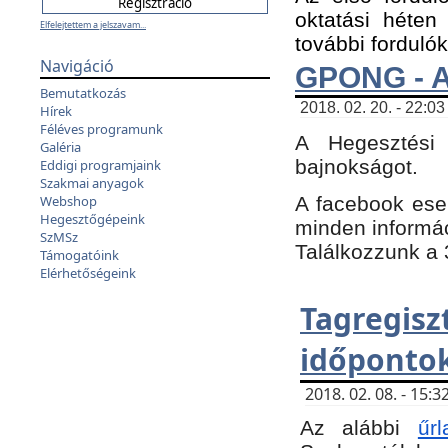
oktatási héten
Elfelejtettem a jelszavam...
további fordulók
Navigáció
GPONG - A
Bemutatkozás
2018. 02. 20. - 22:03
Hírek
Féléves programunk
A Hegesztési
Galéria
bajnokságot.
Eddigi programjaink
Szakmai anyagok
A facebook es
Webshop
Hegesztőgépeink
minden informáci
SzMSz
Találkozzunk a 3
Támogatóink
Elérhetőségeink
Tagregi
időpontok
2018. 02. 08. - 15
Az alábbi
űrl