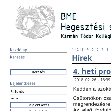
Kezdőlap
1
|
2
|
3
|
4
|
5
|
6
|
7
|
8
Hírek
Keresés
4. heti p
2018. 02. 26. - 18:
Bejelentkezés
Kedden a szokás
Csütörtökön csa
megrendezésre 
Az első forduló