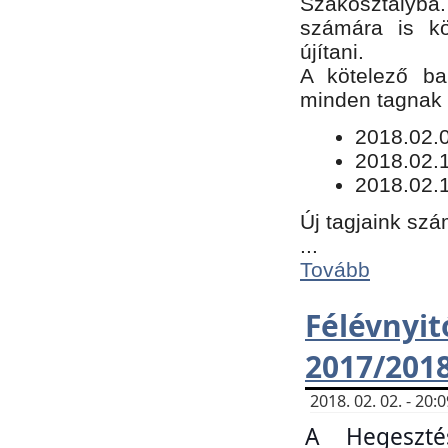
Szakosztályba.
számára is kö
újítani.
​A kötelező ba
minden tagnak m
​2018.02.
2018.02.
2018.02.1
Új tagjaink szá
...
Tovább
Félévn
2017/201
2018. 02. 02. - 20
A Hegeszté