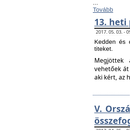
...
Tovább
13. heti
2017. 05. 03. -
Kedden és c
titeket.
Megjöttek 
vehetőek át
aki kért, az
V. Orsz
összefo