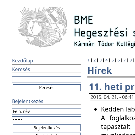
Kezdőlap
1
|
2
|
3
|
4
|
5
|
6
|
7
|
8
Hírek
Keresés
11. heti 
2015. 04. 21. - 06:
Bejelentkezés
Kedden labo
A foglalko
tapasztal