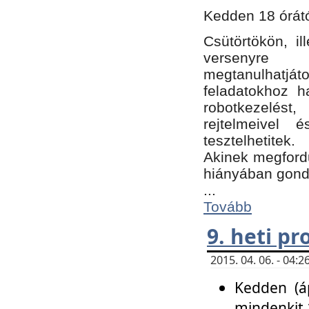
Kedden 18 órátó
Csütörtökön, i
versenyre k
megtanulhatj
feladatokhoz ha
robotkezelést
rejtelmeivel 
tesztelhetitek.
Akinek megfordu
hiányában gon
...
Tovább
9. heti p
2015. 04. 06. - 04
Kedden (áp
mindenkit 