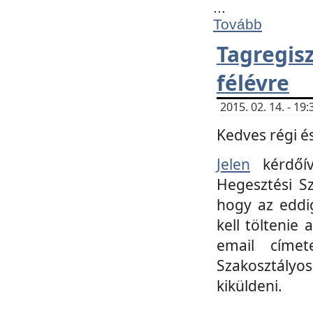
...
Tovább
Tagregi
félévre
2015. 02. 14. - 1
Kedves régi és
Jelen
kérdőív
Hegesztési Sz
hogy az eddi
kell töltenie
email címet
Szakosztályo
kiküldeni.