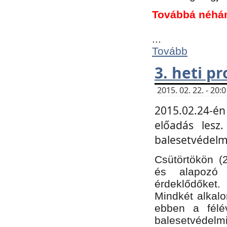
Továbbá néhá
...
Tovább
3. heti p
2015. 02. 22. - 20
2015.02.24-én
előadás lesz
balesetvédelmi
Csütörtökön (
és alapozó e
érdeklődőket.
Mindkét alkalo
ebben a félé
balesetvédelmi