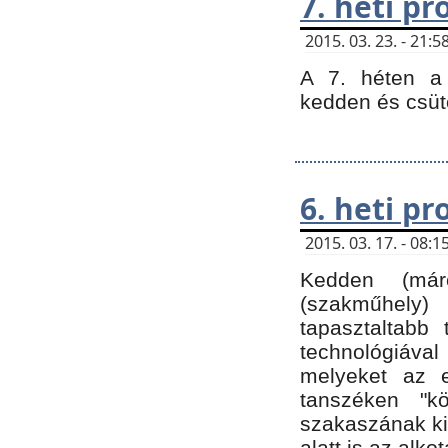
7. heti p
2015. 03. 23. - 21
A 7. héten a 
kedden és csüt
6. heti p
2015. 03. 17. - 08
Kedden (márc
(szakműhely)
tapasztaltabb 
technológiával
melyeket az e
tanszéken "k
szakaszának ki
alatt is az alko