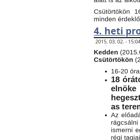
Csütörtökön 1
minden érdeklő
4. heti p
2015. 03. 02. - 15
Kedden
(2015.
Csütörtökön
(
16-20 óra
18 órát
elnöke
hegeszt
as ter
Az előad
rágcsálni
ismerni e
régi tagja