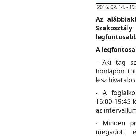
2015. 02. 14. - 
Az alábbiak
Szakosztá
legfontosabb
A legfontosa
- Aki tag s
honlapon töl
lesz hivatalo
- A foglalk
16:00-19:45-i
az intervallu
- Minden pr
megadott e