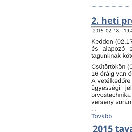
2. heti 
2015. 02. 18. - 1
Kedden (02.17
és alapozó e
tagunknak köt
Csütörtökön (0
16 óráig van ó
A vetélkedőre 
ügyességi je
orvostechnika 
verseny során
...
Tovább
2015 tav