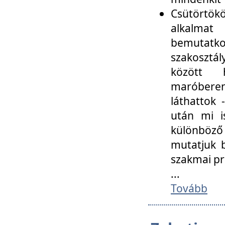
Csütörtökö
alkalmat
bemutatko
szakosztál
között
maróbere
láthattok
után mi i
különböző 
mutatjuk b
szakmai p
...
Tovább