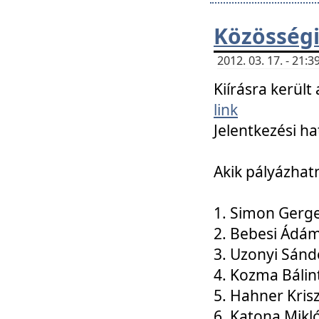
Közösségi
2012. 03. 17. - 21
Kiírásra kerül
link
Jelentkezési ha
Akik pályázhat
1. Simon Gerge
2. Bebesi Ádá
3. Uzonyi Sánd
4. Kozma Bálin
5. Hahner Kris
6. Katona Mikl