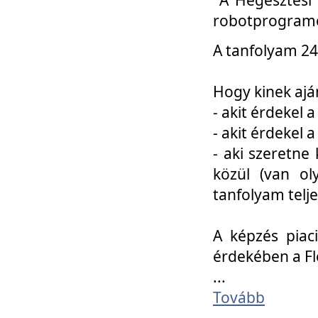
robotprogramo
A tanfolyam 24
Hogy kinek ajá
- akit érdekel 
- akit érdekel
- aki szeretne 
közül (van ol
tanfolyam telje
A képzés piac
érdekében a F
...
Tovább