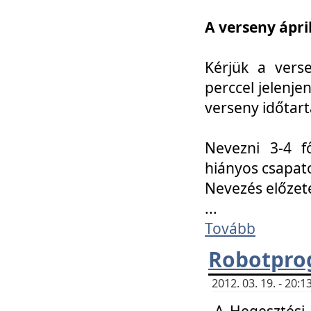
A verseny ápril
Kérjük a vers
perccel jelenje
verseny időtar
Nevezni 3-4 f
hiányos csapat
Nevezés előze
...
Tovább
Robotpro
2012. 03. 19. - 20:
A Hegesztési S