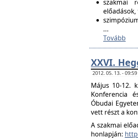
szakmai r
előadások, 
szimpózium
...
Tovább
XXVI. Heg
2012. 05. 13. - 09:
Május 10-12. k
Konferencia é
Óbudai Egyetem
vett részt a ko
A szakmai előa
honlapján:
http