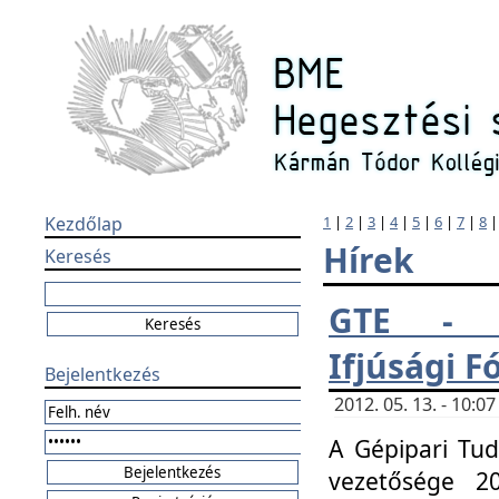
Kezdőlap
1
|
2
|
3
|
4
|
5
|
6
|
7
|
8
Hírek
Keresés
GTE - H
Ifjúsági 
Bejelentkezés
2012. 05. 13. - 10:
A Gépipari Tu
vezetősége 20