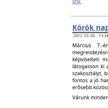
link
Körök na
2012. 03. 06. - 13
Március 7.-
megrendezésre
képviselteti 
látogasson ki 
szakosztályt, b
fontos a jó ha
erősebb közöss
Várunk mindenk