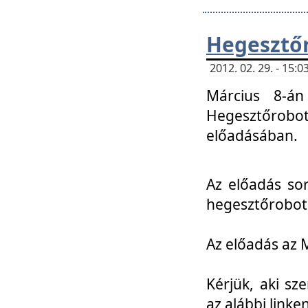
Hegesztőr
2012. 02. 29. - 15:
Március 8-án
Hegesztőrobo
előadásában.
Az előadás so
hegesztőroboto
Az előadás az 
Kérjük, aki sz
az alábbi linken