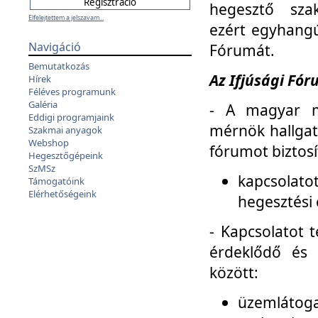
hegesztő sza
Elfelejtettem a jelszavam...
ezért egyhangú
Navigáció
Fórumát.
Bemutatkozás
Az Ifjúsági Fóru
Hírek
Féléves programunk
Galéria
- A magyar m
Eddigi programjaink
mérnök hallgat
Szakmai anyagok
Webshop
fórumot biztosí
Hegesztőgépeink
SzMSz
kapcsolat
Támogatóink
Elérhetőségeink
hegesztési 
- Kapcsolatot t
érdeklődő és 
között:
üzemlátoga