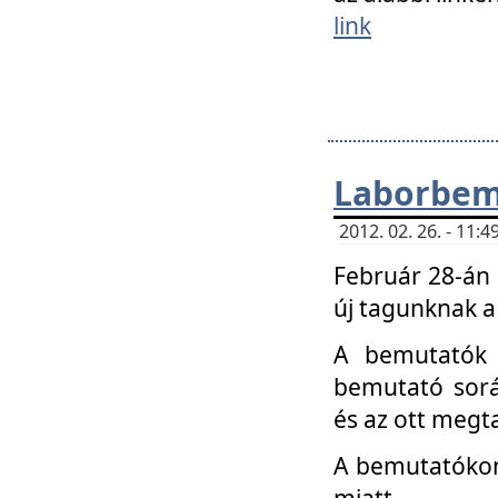
link
Laborbem
2012. 02. 26. - 11:
Február 28-án
új tagunknak a
A bemutatók 
bemutató sorá
és az ott megta
A bemutatókon 
miatt.