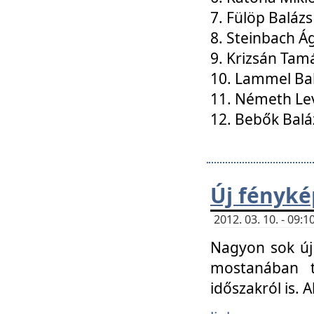
7. Fülöp Balázs
8. Steinbach Á
9. Krizsán Tam
10. Lammel Ba
11. Németh Le
12. Bebők Balá
Új fényké
2012. 03. 10. - 09
Nagyon sok új 
mostanában t
időszakról is. A