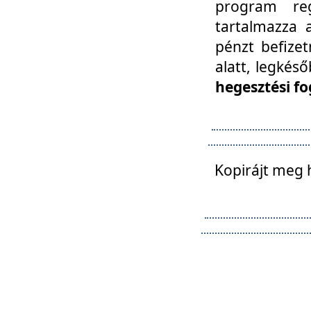
program reg
tartalmazza a
pénzt befizet
alatt, legkés
hegesztési fo
Kopirájt meg 