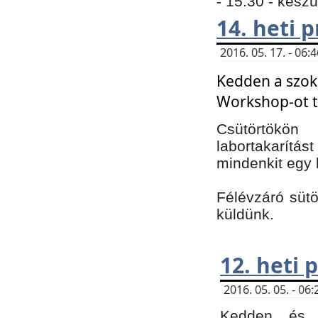
- 15:30 - kész
14. heti
2016. 05. 17. - 06
Kedden a szoká
Workshop-ot t
Csütörtökön
labortakarítást
mindenkit egy 
Félévzáró sütö
küldünk.
12. heti
2016. 05. 05. - 0
Kedden és c