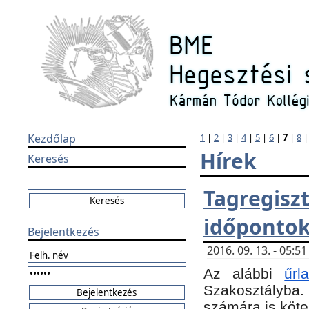
Kezdőlap
1
|
2
|
3
|
4
|
5
|
6
|
7
|
8
Hírek
Keresés
Tagregi
időponto
Bejelentkezés
2016. 09. 13. - 05:
Az alábbi
űr
Szakosztályba.
számára is köte