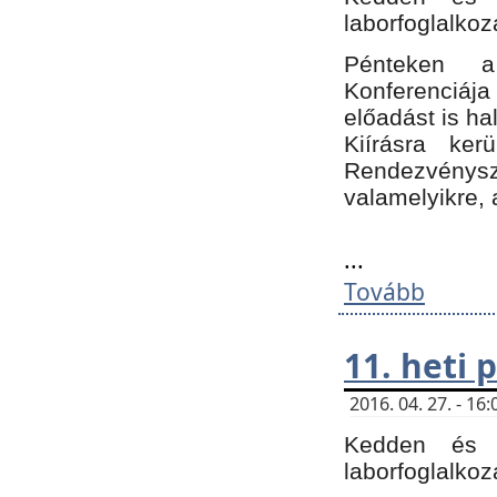
laborfoglalkoz
Pénteken 
Konferenciá
előadást is h
Kiírásra ke
Rendezvénysze
valamelyikre, 
...
Tovább
11. heti
2016. 04. 27. - 1
Kedden és c
laborfoglalkoz