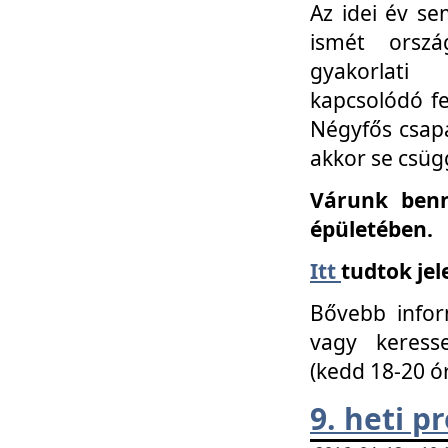
Az idei év se
ismét orszá
gyakorlati
kapcsolódó f
Négyfős csap
akkor se csüg
Várunk benn
épületében.
Itt
tudtok jel
Bővebb infor
vagy keress
(kedd 18-20 ó
9. heti 