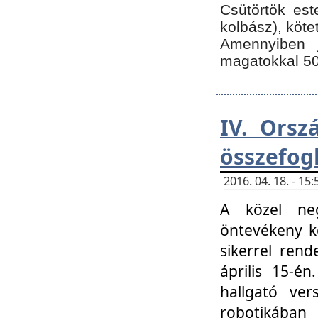
Csütörtök est
kolbász), köte
Amennyiben 
magatokkal 50
IV. Orsz
összefog
2016. 04. 18. - 1
A közel neg
öntevékeny k
sikerrel ren
április 15-é
hallgató ver
robotikába