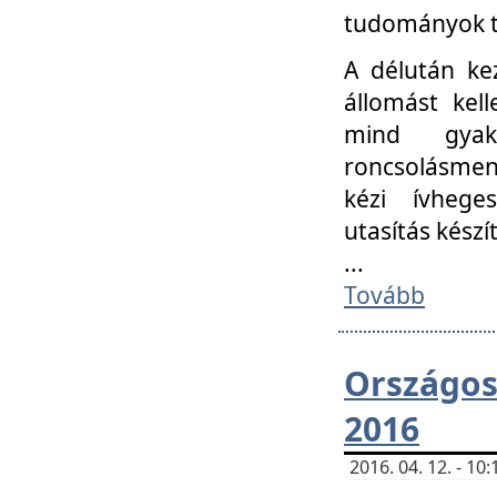
tudományok t
A délután ke
állomást kell
mind gyako
roncsolásmen
kézi ívheges
utasítás készít
...
Tovább
Országo
2016
2016. 04. 12. - 1