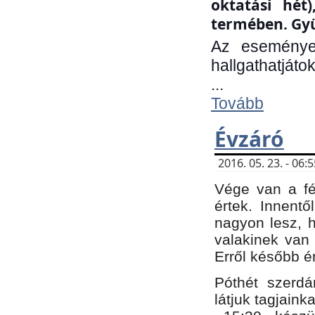
oktatási hét
termében. Gyü
Az eseménye
hallgathatjáto
...
Tovább
Évzáró
2016. 05. 23. - 06
Vége van a fé
értek. Innent
nagyon lesz, 
valakinek van
Erről később é
Póthét szerdá
látjuk tagjaink