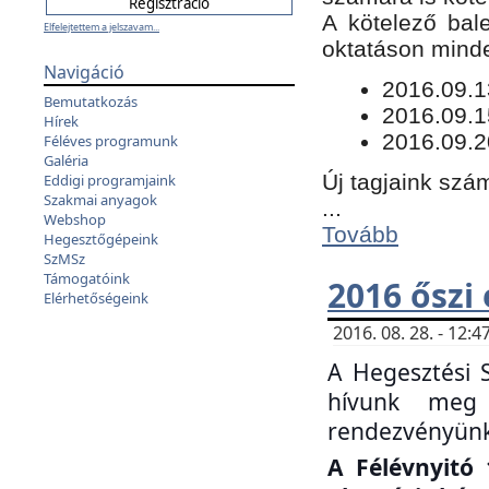
​A kötelező bal
Elfelejtettem a jelszavam...
oktatáson minde
Navigáció
​2016.09.
Bemutatkozás
2016.09.1
Hírek
2016.09.2
Féléves programunk
Galéria
Új tagjaink szám
Eddigi programjaink
Szakmai anyagok
...
Webshop
Tovább
Hegesztőgépeink
SzMSz
Támogatóink
2016 őszi
Elérhetőségeink
2016. 08. 28. - 12
A Hegesztési 
hívunk meg 
rendezvényünk
A Félévnyitó 