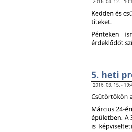
2016. 04. 12. - 1
Kedden és csü
titeket.
Pénteken is
érdeklődőt sz
5. heti 
2016. 03. 15. - 1
Csütörtökön a
Március 24-én
épületben. A 
is képviselte