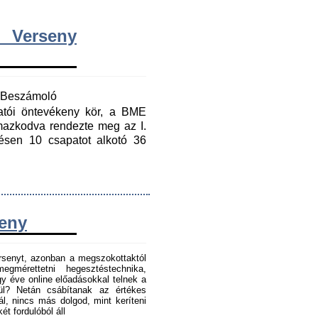
 Verseny
y Beszámoló
gatói öntevékeny kör, a BME
mazkodva rendezte meg az I.
ésen 10 csapatot alkotó 36
seny
senyt, azonban a megszokottaktól
gmérettetni hegesztéstechnika,
 éve online előadásokkal telnek a
tül? Netán csábítanak az értékes
l, nincs más dolgod, mint keríteni
t fordulóból áll