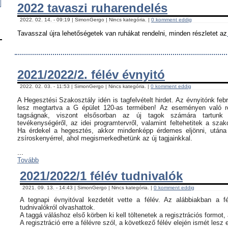
2022 tavaszi ruharendelés
2022. 02. 14. - 09:19 | SimonGergo | Nincs kategória. |
0 komment eddig
Tavasszal újra lehetőségetek van ruhákat rendelni, minden részletet az
2021/2022/2. félév évnyitó
2022. 02. 03. - 11:53 | SimonGergo | Nincs kategória. |
0 komment eddig
A Hegesztési Szakosztály idén is tagfelvételt hirdet. Az évnyitónk feb
lesz megtartva a G épület 120-as termében! Az eseményen való ré
tagságnak, viszont elsősorban az új tagok számára tartunk 
tevékenységéről, az idei programtervről, valamint feltehetitek a szak
Ha érdekel a hegesztés, akkor mindenképp érdemes eljönni, utána c
zsíroskenyérrel, ahol megismerkedhetünk az új tagjainkkal.
...
Tovább
2021/2022/1 félév tudnivalók
2021. 09. 13. - 14:43 | SimonGergo | Nincs kategória. |
0 komment eddig
A tegnapi évnyitóval kezdetét vette a félév. Az alábbiakban a f
tudnivalókról olvashattok.
A taggá váláshoz első körben ki kell töltenetek a regisztrációs formot,
A regisztráció erre a félévre szól, a következő félév elején ismét lesz