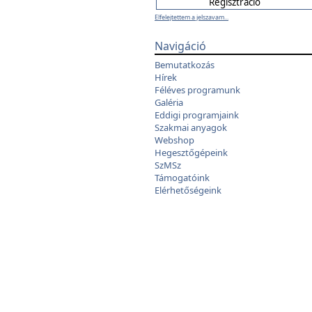
Elfelejtettem a jelszavam...
Navigáció
Bemutatkozás
Hírek
Féléves programunk
Galéria
Eddigi programjaink
Szakmai anyagok
Webshop
Hegesztőgépeink
SzMSz
Támogatóink
Elérhetőségeink