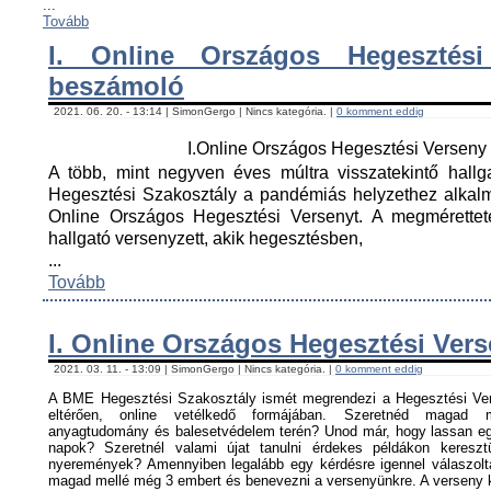
...
Tovább
I. Online Országos Hegesztési
beszámoló
2021. 06. 20. - 13:14 | SimonGergo | Nincs kategória. |
0 komment eddig
I.Online Országos Hegesztési Versen
A több, mint negyven éves múltra visszatekintő hall
Hegesztési Szakosztály a pandémiás helyzethez alkal
Online Országos Hegesztési Versenyt. A megmérettet
hallgató versenyzett, akik hegesztésben,
...
Tovább
I. Online Országos Hegesztési Ver
2021. 03. 11. - 13:09 | SimonGergo | Nincs kategória. |
0 komment eddig
A BME Hegesztési Szakosztály ismét megrendezi a Hegesztési Ver
eltérően, online vetélkedő formájában. Szeretnéd magad me
anyagtudomány és balesetvédelem terén? Unod már, hogy lassan egy
napok? Szeretnél valami újat tanulni érdekes példákon keresz
nyeremények? Amennyiben legalább egy kérdésre igennel válaszoltá
magad mellé még 3 embert és benevezni a versenyünkre. A verseny ké