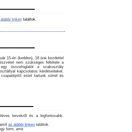
alábbi linken
találtok.
ruár 15-én (kedden), 18 órai kezdettel
szvétel nem szükséges feltétele a
egy összefoglalót a szakosztály
osztállyal kapcsolatos kérdéseiteket.
sapatépítő estet tartunk sörrel és
éléves tervekről és a legfontosabb
 amit
az alábbi linken
találtok.
 egy form, amit