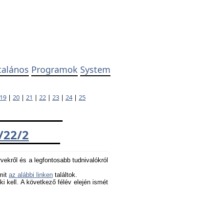
talános
Programok
System
19
|
20
|
21
|
22
|
23
|
24
|
25
/22/2
rvekről és a legfontosabb tudnivalókról
amit
az alábbi linken
találtok.
 ki kell. A következő félév elején ismét