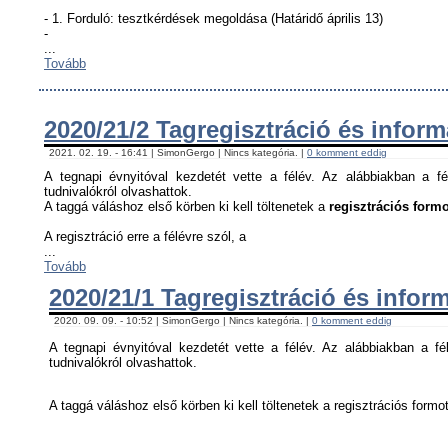
- 1. Forduló: tesztkérdések megoldása (Határidő április 13)
-
...
Tovább
2020/21/2 Tagregisztráció és infor
2021. 02. 19. - 16:41 | SimonGergo | Nincs kategória. |
0 komment eddig
A tegnapi évnyitóval kezdetét vette a félév. Az alábbiakban a fé
tudnivalókról olvashattok.
A taggá váláshoz első körben ki kell töltenetek a
regisztrációs formo
A regisztráció erre a félévre szól, a
...
Tovább
2020/21/1 Tagregisztráció és infor
2020. 09. 09. - 10:52 | SimonGergo | Nincs kategória. |
0 komment eddig
A tegnapi évnyitóval kezdetét vette a félév. Az alábbiakban a fél
tudnivalókról olvashattok.
A taggá váláshoz első körben ki kell töltenetek a regisztrációs formot