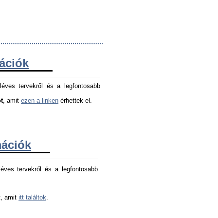
mációk
léves tervekről és a legfontosabb
t
, amit
ezen a linken
érhettek el.
mációk
éves tervekről és a legfontosabb 
, amit 
itt találtok
.