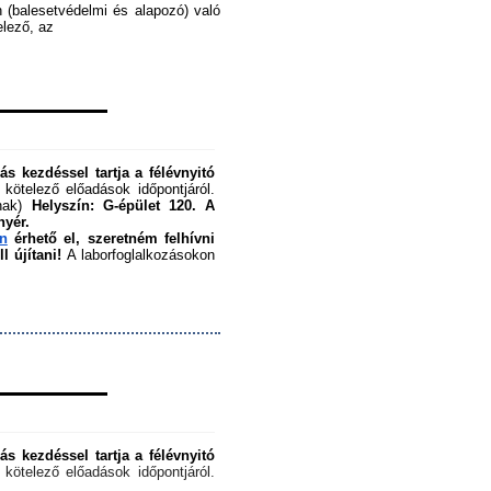
 (balesetvédelmi és alapozó) való 
ező, az ﻿
s kezdéssel tartja a félévnyitó 
 kötelező előadások időpontjáról. 
nak) 
Helyszín: G-épület 120.
A 
nyér.
en
 érhető el, szeretném felhívni 
 újítani!
 A laborfoglalkozásokon 
s kezdéssel tartja a félévnyitó 
 kötelező előadások időpontjáról. 