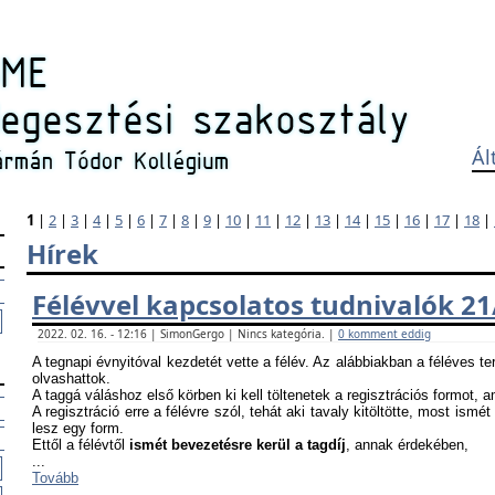
Ál
1
|
2
|
3
|
4
|
5
|
6
|
7
|
8
|
9
|
10
|
11
|
12
|
13
|
14
|
15
|
16
|
17
|
18
|
Hírek
Félévvel kapcsolatos tudnivalók 21
2022. 02. 16. - 12:16 | SimonGergo | Nincs kategória. |
0 komment eddig
A tegnapi évnyitóval kezdetét vette a félév. Az alábbiakban a féléves te
olvashattok.
A taggá váláshoz első körben ki kell töltenetek a regisztrációs formot, 
A regisztráció erre a félévre szól, tehát aki tavaly kitöltötte, most ismét
lesz egy form.
Ettől a félévtől
ismét bevezetésre kerül a tagdíj
, annak érdekében,
...
Tovább