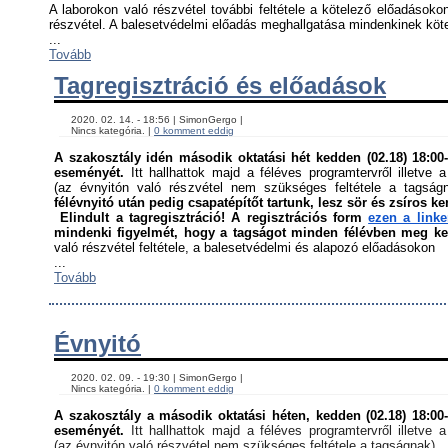
A laborokon való részvétel további feltétele a kötelező előadásokon
részvétel. A balesetvédelmi előadás meghallgatása mindenkinek kötel
...
Tovább
Tagregisztráció és előadások
    2020. 02. 14. - 18:56 | SimonGergo | 

    Nincs kategória. | 
0 komment eddig
A szakosztály idén második oktatási hét kedden (02.18) 18:00-á
eseményét. 
Itt hallhattok majd a féléves programtervről illetve a
(az évnyitón való részvétel nem szükséges feltétele a tagság
félévnyitó után pedig csapatépítőt tartunk, lesz sör és zsíros ke
Elindult a tagregisztráció! A regisztrációs form 
ezen a link
mindenki figyelmét, hogy a tagságot minden félévben meg kell
való részvétel feltétele, a balesetvédelmi és alapozó előadásokon ﻿
...
Tovább
Évnyitó
    2020. 02. 09. - 19:30 | SimonGergo | 

    Nincs kategória. | 
0 komment eddig
A szakosztály a második oktatási héten, kedden (02.18) 18:00-á
eseményét. 
Itt hallhattok majd a féléves programtervről illetve a
(az évnyitón való részvétel nem szükséges feltétele a tagságnak)