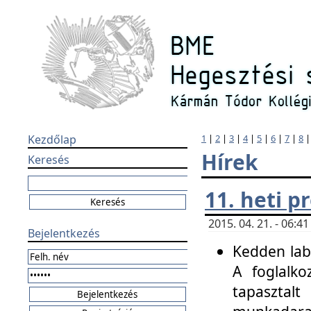
Kezdőlap
1
|
2
|
3
|
4
|
5
|
6
|
7
|
8
Hírek
Keresés
11. heti 
2015. 04. 21. - 06:
Bejelentkezés
Kedden labo
A foglalko
tapasztal