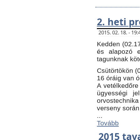
2. heti 
2015. 02. 18. - 1
Kedden (02.17
és alapozó e
tagunknak köt
Csütörtökön (0
16 óráig van ó
A vetélkedőre 
ügyességi je
orvostechnika 
verseny során
...
Tovább
2015 tav