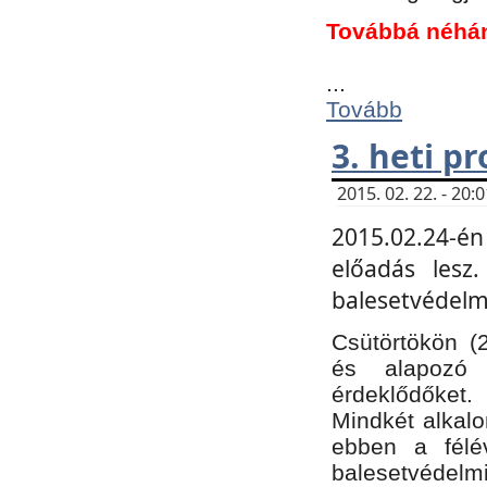
Továbbá néhá
...
Tovább
3. heti p
2015. 02. 22. - 20
2015.02.24-én
előadás lesz
balesetvédelmi
Csütörtökön (
és alapozó e
érdeklődőket.
Mindkét alkalo
ebben a félé
balesetvédelmi