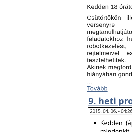
Kedden 18 órátó
Csütörtökön, i
versenyre k
megtanulhatj
feladatokhoz ha
robotkezelést
rejtelmeivel 
tesztelhetitek.
Akinek megfordu
hiányában gon
...
Tovább
9. heti p
2015. 04. 06. - 04
Kedden (áp
mindenkit 