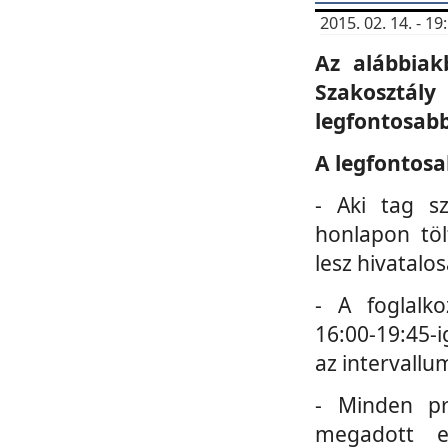
2015. 02. 14. - 
Az alábbiak
Szakosztá
legfontosabb
A legfontosa
- Aki tag s
honlapon töl
lesz hivatalo
- A foglalk
16:00-19:45-i
az intervallu
- Minden pr
megadott e