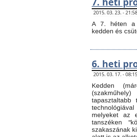
7. heti p
2015. 03. 23. - 21
A 7. héten a 
kedden és csüt
6. heti p
2015. 03. 17. - 08
Kedden (márc
(szakműhely)
tapasztaltabb 
technológiával
melyeket az e
tanszéken "k
szakaszának ki
alatt is az alko