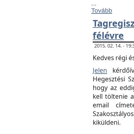
...
Tovább
Tagregi
félévre
2015. 02. 14. - 1
Kedves régi és
Jelen
kérdőív
Hegesztési Sz
hogy az eddi
kell töltenie
email címet
Szakosztályo
kiküldeni.