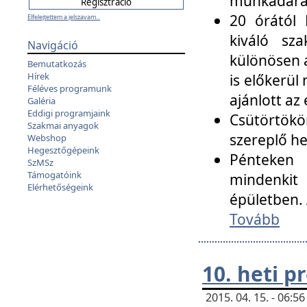
munkadarab
20 órától 
Elfelejtettem a jelszavam...
kiváló sz
Navigáció
különösen a
Bemutatkozás
Hírek
is előkerül
Féléves programunk
ajánlott az
Galéria
Eddigi programjaink
Csütörtökö
Szakmai anyagok
szereplő he
Webshop
Hegesztőgépeink
Pénteken 
SzMSz
Támogatóink
mindenkit
Elérhetőségeink
épületben. 
Tovább
10. heti 
2015. 04. 15. - 06: