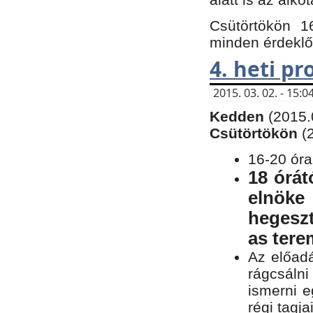
Csütörtökön 1
minden érdeklő
4. heti p
2015. 03. 02. - 15
Kedden
(2015.
Csütörtökön
(
16-20 óra
18 órát
elnöke
hegeszt
as ter
Az előad
rágcsálni
ismerni e
régi tagja