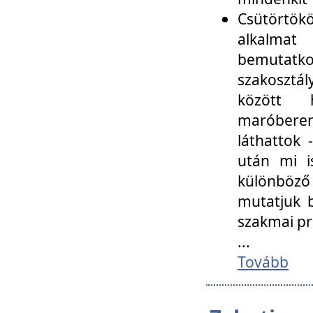
Csütörtökö
alkalmat
bemutatko
szakosztál
között
maróbere
láthattok
után mi i
különböző 
mutatjuk b
szakmai p
...
Tovább