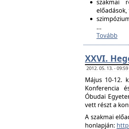
szakmai r
előadások, 
szimpózium
...
Tovább
XXVI. Heg
2012. 05. 13. - 09:
Május 10-12. k
Konferencia é
Óbudai Egyetem
vett részt a ko
A szakmai előa
honlapján:
http