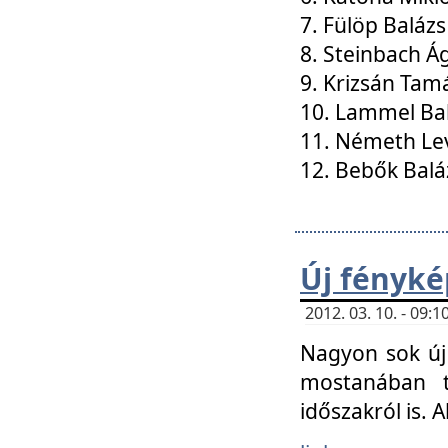
7. Fülöp Balázs
8. Steinbach Á
9. Krizsán Tam
10. Lammel Ba
11. Németh Le
12. Bebők Balá
Új fényké
2012. 03. 10. - 09
Nagyon sok új 
mostanában t
időszakról is. A