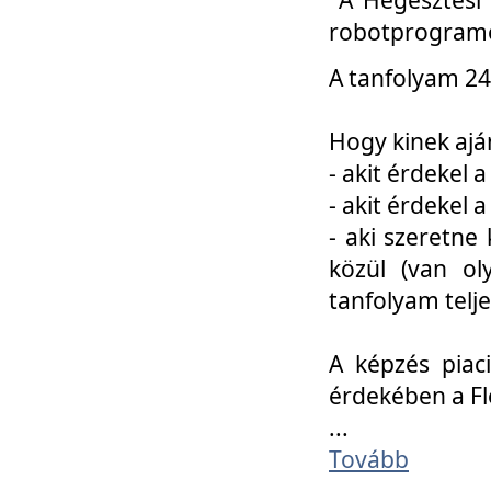
robotprogramo
A tanfolyam 24
Hogy kinek ajá
- akit érdekel 
- akit érdekel
- aki szeretne 
közül (van ol
tanfolyam telje
A képzés piac
érdekében a F
...
Tovább