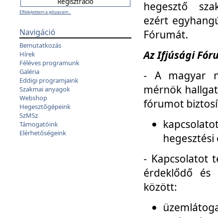
hegesztő sza
Elfelejtettem a jelszavam...
ezért egyhangú
Navigáció
Fórumát.
Bemutatkozás
Az Ifjúsági Fóru
Hírek
Féléves programunk
Galéria
- A magyar m
Eddigi programjaink
mérnök hallgat
Szakmai anyagok
Webshop
fórumot biztosí
Hegesztőgépeink
SzMSz
kapcsolat
Támogatóink
Elérhetőségeink
hegesztési 
- Kapcsolatot t
érdeklődő és 
között:
üzemlátoga