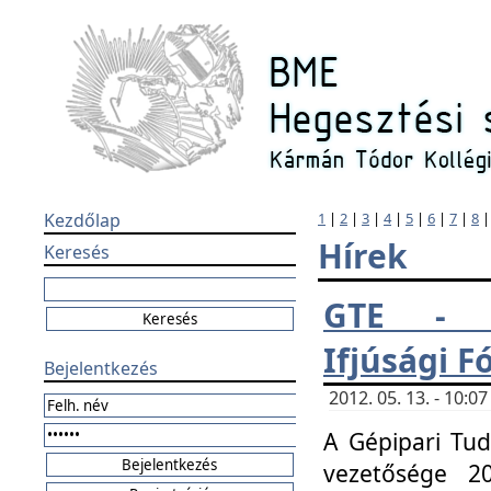
Kezdőlap
1
|
2
|
3
|
4
|
5
|
6
|
7
|
8
Hírek
Keresés
GTE - H
Ifjúsági 
Bejelentkezés
2012. 05. 13. - 10:
A Gépipari Tu
vezetősége 20