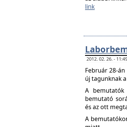
link
Laborbem
2012. 02. 26. - 11:
Február 28-án
új tagunknak a
A bemutatók 
bemutató sorá
és az ott megta
A bemutatókon 
miatt.