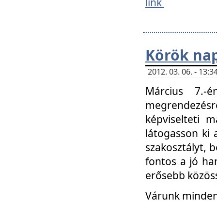
link
Körök na
2012. 03. 06. - 13
Március 7.-
megrendezésre
képviselteti 
látogasson ki 
szakosztályt, b
fontos a jó ha
erősebb közöss
Várunk mindenk