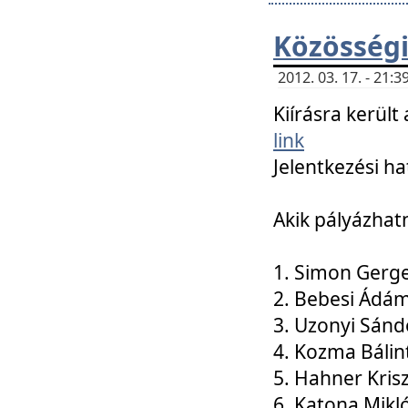
Közösségi
2012. 03. 17. - 21
Kiírásra kerül
link
Jelentkezési ha
Akik pályázhat
1. Simon Gerge
2. Bebesi Ádá
3. Uzonyi Sánd
4. Kozma Bálin
5. Hahner Kris
6. Katona Mikl