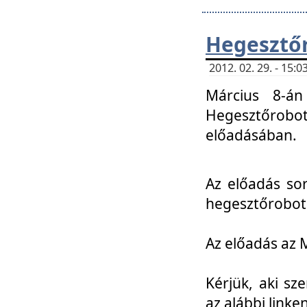
Hegesztőr
2012. 02. 29. - 15:
Március 8-án
Hegesztőrobo
előadásában.
Az előadás so
hegesztőroboto
Az előadás az 
Kérjük, aki sz
az alábbi linken