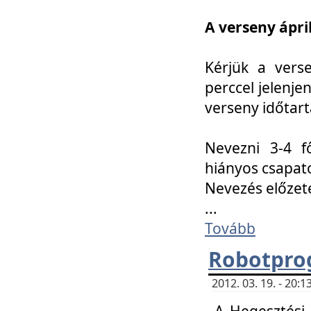
A verseny ápril
Kérjük a vers
perccel jelenje
verseny időtar
Nevezni 3-4 f
hiányos csapat
Nevezés előze
...
Tovább
Robotpro
2012. 03. 19. - 20:
A Hegesztési S