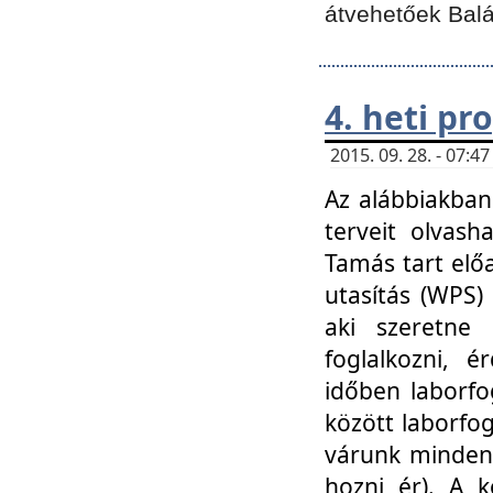
átvehetőek Balá
4. heti p
2015. 09. 28. - 07:
Az alábbiakban 
terveit olvash
Tamás tart elő
utasítás (WPS)
aki szeretne k
foglalkozni, 
időben laborfo
között laborfog
várunk mindenk
hozni ér). A 