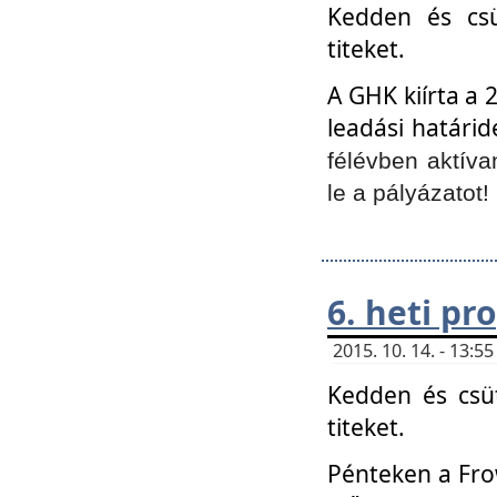
Kedden és csü
titeket.
A GHK kiírta a 
leadási határid
félévben aktíva
le a pályázatot!
6. heti p
2015. 10. 14. - 13:
Kedden és csüt
titeket.
Pénteken a Frow