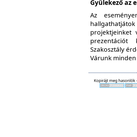
Gyülekező az e
Az eseményen
hallgathatjáto
projektjeinket
prezentációt
Szakosztály ér
Várunk minden 
Kopirájt meg hasonlók -