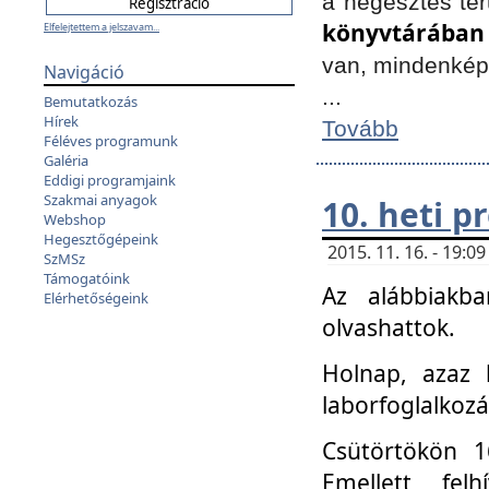
a hegesztés ter
könyvtárában
Elfelejtettem a jelszavam...
van, mindenké
Navigáció
...
Bemutatkozás
Hírek
Tovább
Féléves programunk
Galéria
Eddigi programjaink
Szakmai anyagok
10. heti 
Webshop
Hegesztőgépeink
2015. 11. 16. - 19:
SzMSz
Támogatóink
Az alábbiakb
Elérhetőségeink
olvashattok.
Holnap, azaz 
laborfoglalkozá
Csütörtökön 16
Emellett fe