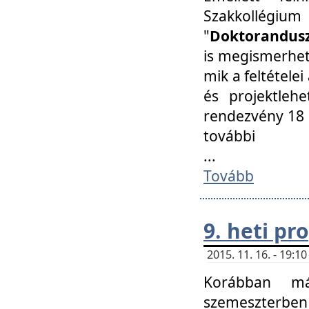
Szakkollégi
"
Doktorandusz
is megismerhet
mik a feltétele
és projektleh
rendezvény 18 
további
...
Tovább
9. heti p
2015. 11. 16. - 19:
Korábban má
szemeszterben