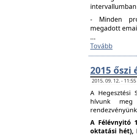
intervallumban
- Minden pro
megadott email 
...
Tovább
2015 őszi 
2015. 09. 12. - 11:
A Hegesztési S
hívunk meg 
rendezvényünk
A Félévnyitó 
oktatási hét)