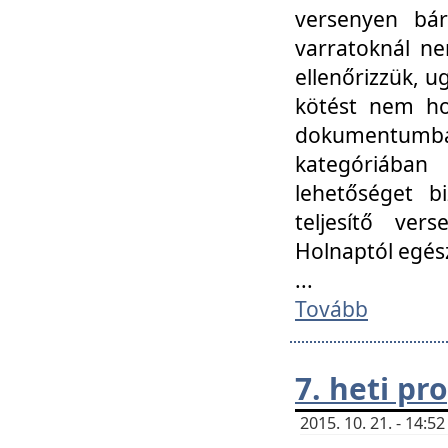
versenyen bár
varratoknál ne
ellenőrizzük, u
kötést nem hoz
dokumentumban 
kategóriába
lehetőséget bi
teljesítő ver
Holnaptól egés
...
Tovább
7. heti p
2015. 10. 21. - 14: