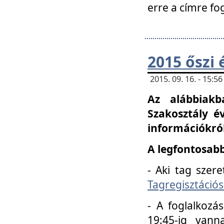
erre a címre fo
2015 őszi 
2015. 09. 16. - 15:
Az alábbiakb
Szakosztály é
információkról
A legfontosabb
- Aki tag szere
Tagregisztációs
- A foglalkozá
19:45-ig vann