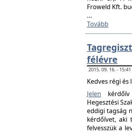
Froweld Kft. bu
...
Tovább
Tagregis
félévre
2015. 09. 16. - 15:
Kedves régi és 
Jelen
kérdőív 
Hegesztési Szak
eddigi tagság n
kérdőívet, aki
felvesszük a le