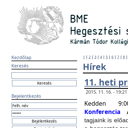
Kezdőlap
1
|
2
|
3
|
4
|
5
|
6
|
7
|
8
Hírek
Keresés
11. heti 
2015. 11. 16. - 19:
Bejelentkezés
Kedden 9:
Konferencia
tagjaink is elő