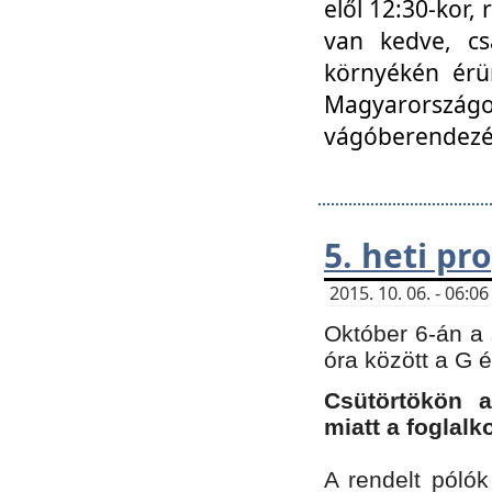
elől 12:30-kor,
van kedve, cs
környékén érün
Magyarországo
vágóberendezé
5. heti p
2015. 10. 06. - 06:
Október 6-án a 
óra között a G 
Csütörtökön a
miatt a foglal
A rendelt póló