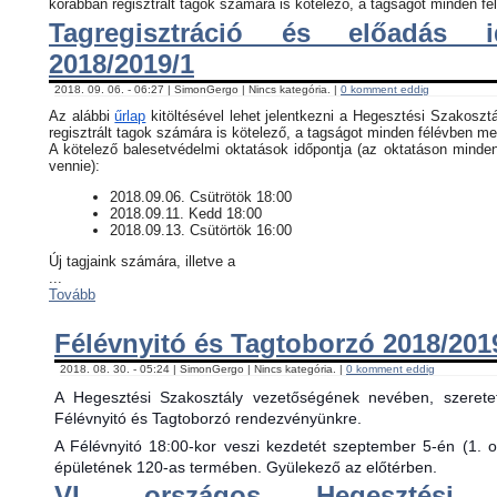
korábban regisztrált tagok számára is kötelező, a tagságot minden fél
Tagregisztráció és előadás i
2018/2019/1
2018. 09. 06. - 06:27 | SimonGergo | Nincs kategória. |
0 komment eddig
Az alábbi
űrlap
kitöltésével lehet jelentkezni a Hegesztési Szakosztá
regisztrált tagok számára is kötelező, a tagságot minden félévben meg
​A kötelező balesetvédelmi oktatások időpontja (az oktatáson minde
vennie):
​2018.09.06. Csütrötök 18:00
2018.09.11. Kedd 18:00
2018.09.13. Csütörtök 16:00
Új tagjaink számára, illetve a
...
Tovább
Félévnyitó és Tagtoborzó 2018/201
2018. 08. 30. - 05:24 | SimonGergo | Nincs kategória. |
0 komment eddig
A Hegesztési Szakosztály vezetőségének nevében, szerete
Félévnyitó és Tagtoborzó rendezvényünkre.
A Félévnyitó 18:00-kor veszi kezdetét szeptember 5-én (1. 
épületének 120-as termében. Gyülekező az előtérben.
VI. országos Hegesztési 