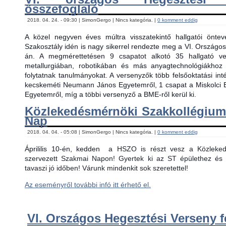
összefoglaló
2018. 04. 24. - 09:30 | SimonGergo | Nincs kategória. |
0 komment eddig
A közel negyven éves múltra visszatekintő hallgatói önt
Szakosztály idén is nagy sikerrel rendezte meg a VI. Országos
án. A megmérettetésen 9 csapatot alkotó 35 hallgató ver
metallurgiában, robotikában és más anyagtechnológiákhoz
folytatnak tanulmányokat. A versenyzők több felsőoktatási in
kecskeméti Neumann János Egyetemről, 1 csapat a Miskolci 
Egyetemről, míg a többi versenyző a BME-ről kerül ki.
Közlekedésmérnöki Szakkollégiu
Nap
2018. 04. 04. - 05:08 | SimonGergo | Nincs kategória. |
0 komment eddig
Áprililis 10-én, kedden
a HSZO is részt vesz a Közlekedé
szervezett Szakmai Napon! Gyertek ki az ST épülethez és 
tavaszi jó időben! Várunk mindenkit sok szeretettel!
Az eseményről további infó itt érhető el.
VI. Országos Hegesztési Verseny f