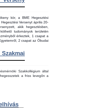
evékeny kör, a BME Hegesztési
 Hegesztési Versenyt április 20-
senyzett, akik hegesztésben,
 köthető tudományok területén
tézményből érkeztek, 1 csapat a
Egyetemről, 2 csapat az Óbudai
m Szakmai
smérnöki Szakkollégium által
hegesszetek a friss levegőn a
elhívás