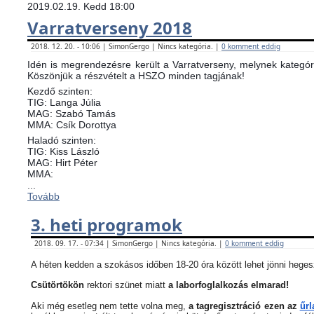
2019.02.19. Kedd 18:00
Varratverseny 2018
2018. 12. 20. - 10:06 | SimonGergo | Nincs kategória. |
0 komment eddig
Idén is megrendezésre került a Varratverseny, melynek kategóri
Köszönjük a részvételt a HSZO minden tagjának!
Kezdő szinten:
TIG: Langa Júlia
MAG: Szabó Tamás
MMA: Csík Dorottya
Haladó szinten:
TIG: Kiss László
MAG: Hirt Péter
MMA:
...
Tovább
3. heti programok
2018. 09. 17. - 07:34 | SimonGergo | Nincs kategória. |
0 komment eddig
A héten kedden a szokásos időben 18-20 óra között lehet jönni heges
Csütörtökön
rektori szünet miatt
a laborfoglalkozás elmarad!
Aki még esetleg nem tette volna meg,
a tagregisztráció ezen az
űrl