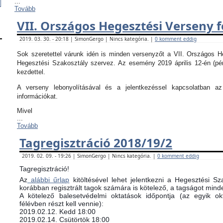
...
Tovább
VII. Országos Hegesztési Verseny f
2019. 03. 30. - 20:18 | SimonGergo | Nincs kategória. |
0 komment eddig
Sok szeretettel várunk idén is minden versenyzőt a VII. Országos 
Hegesztési Szakosztály szervez. Az esemény 2019 április 12-én (pé
kezdettel.
A verseny lebonyolításával és a jelentkezéssel kapcsolatban 
információkat.
Mivel
...
Tovább
Tagregisztráció 2018/19/2
2019. 02. 09. - 19:26 | SimonGergo | Nincs kategória. |
0 komment eddig
Tagregisztráció!
Az
alábbi űrlap
kitöltésével lehet jelentkezni a Hegesztési Sz
korábban regisztrált tagok számára is kötelező, a tagságot minde
​A kötelező balesetvédelmi oktatások időpontja (az egyik 
félévben részt kell vennie):
​2019.02.12. Kedd 18:00
2019.02.14. Csütörtök 18:00