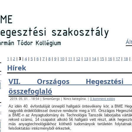
Ál
1
|
2
|
3
|
4
|
5
|
6
|
7
|
8
|
9
|
10
|
11
|
12
|
13
|
14
|
15
|
16
|
17
|
18
|
Hírek
VII. Országos Hegesztési
összefoglaló
2019. 05. 01. - 18:54 | SimonGergo | Nincs kategória. |
0 komment eddig
Az idén 40. évfordulóját ünneplő hallgatói öntevékeny kör, a BME Heg
nagyobb érdeklődéssel övezve rendezte meg a VII. Országos Hegesztési
a BME-n az Anyagtudomány és Technológia Tanszék laborjaiba vártá
rekord számú, 14 csapatot alkotó 56 hallgató vett részt, akik hegeszt
más anyagtechnológiákhoz köthető tudományok területén folytatna
felsőoktatási intézményből érkeztek,