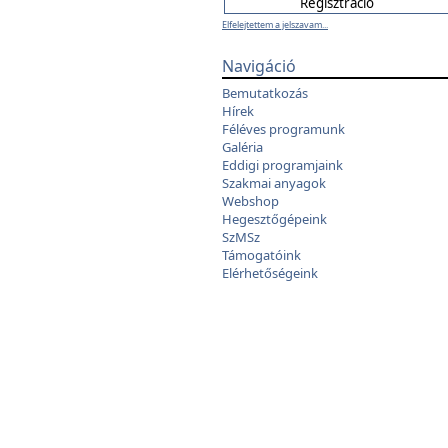
Elfelejtettem a jelszavam...
Navigáció
Bemutatkozás
Hírek
Féléves programunk
Galéria
Eddigi programjaink
Szakmai anyagok
Webshop
Hegesztőgépeink
SzMSz
Támogatóink
Elérhetőségeink