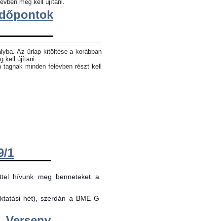
évben meg kell újítani.
dőpontok
lyba. Az űrlap kitöltése a korábban
 kell újítani.
n tagnak minden félévben részt kell
9/1
ttel hívunk meg benneteket a
oktatási hét), szerdán a BME G
Verseny