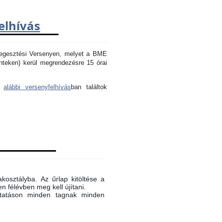
elhívás
Hegesztési Versenyen, melyet a BME
nteken) kerül megrendezésre 15 órai
az
alábbi versenyfelhívás
ban találtok
akosztályba. Az űrlap kitöltése a
n félévben meg kell újítani.
oktatáson minden tagnak minden