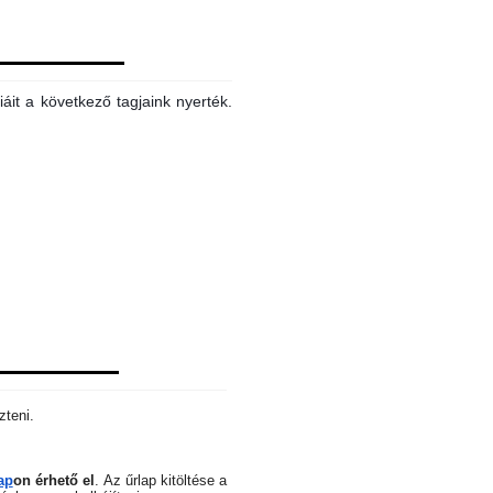
áit a következő tagjaink nyerték.
zteni.
ap
on érhető el
.
Az űrlap kitöltése a