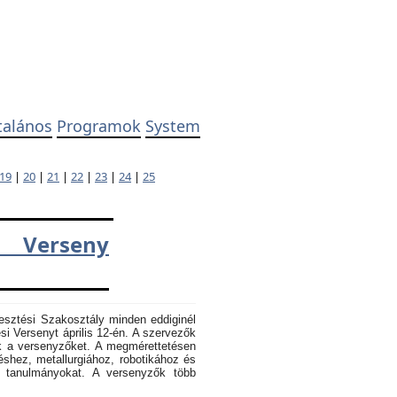
talános
Programok
System
19
|
20
|
21
|
22
|
23
|
24
|
25
 Verseny
esztési Szakosztály minden eddiginél
 Versenyt április 12-én. A szervezők
k a versenyzőket. A megmérettetésen
éshez, metallurgiához, robotikához és
k tanulmányokat. A versenyzők több