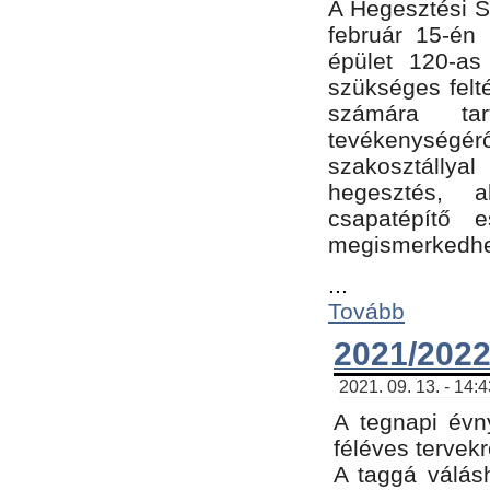
A Hegesztési Sz
február 15-én 
épület 120-a
szükséges felt
számára tar
tevékenységéről
szakosztálly
hegesztés, 
csapatépítő e
megismerkedhet
...
Tovább
2021/2022
2021. 09. 13. - 14:
A tegnapi évny
féléves tervekr
A taggá válásh