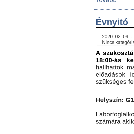
Évnyitó
    2020. 02. 09. - 19:30 | SimonGergo | 

    Nincs kategória
A szakosztá
18:00-ás ke
hallhattok ma
előadások id
szükséges fe
Helyszín: G
Laborfoglalk
számára akik