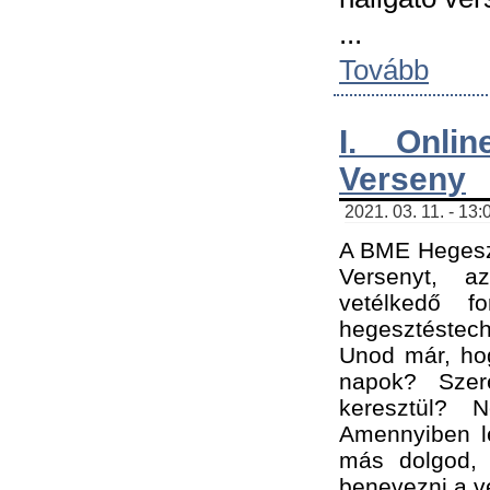
...
Tovább
I. Onli
Verseny
2021. 03. 11. - 13:
A BME Hegeszt
Versenyt, a
vetélkedő f
hegesztéstec
Unod már, hog
napok? Szer
keresztül? 
Amennyiben le
más dolgod,
benevezni a ve