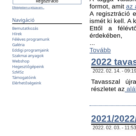
formot, amit
az 
Elfelejtettem a jelszavam...
A regisztráció e
Navigáció
ismét ki kell. A
Ettől a félév
Bemutatkozás
Hírek
érdekében,
Féléves programunk
...
Galéria
Tovább
Eddigi programjaink
Szakmai anyagok
2022 tava
Webshop
Hegesztőgépeink
2022. 02. 14. - 09:1
SzMSz
Támogatóink
Tavasszal újr
Elérhetőségeink
részletet az
alá
2021/2022/
2022. 02. 03. - 11:5