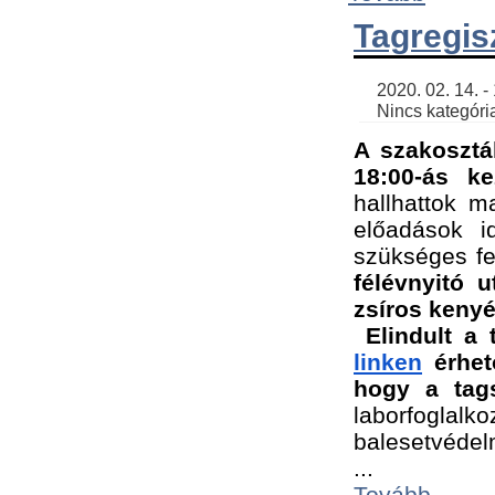
Tagregis
    2020. 02. 14. - 18:56 | SimonGergo | 

    Nincs kategória
A szakosztá
18:00-ás ke
hallhattok ma
előadások id
szükséges fe
félévnyitó u
zsíros kenyé
Elindult a 
linken
 érhet
hogy a tags
laborfogla
balesetvédel
...
Tovább