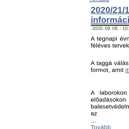
2020/21
informác
2020. 09. 09. - 10
A tegnapi évn
féléves tervek
A taggá válásh
formot, amit 
i
A laborokon 
előadásokon 
balesetvédelm
az ﻿
...
Tovább