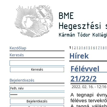
Kezdőlap
1
|
2
|
3
|
4
|
5
|
6
|
7
|
8
Hírek
Keresés
Félévvel
21/22/2
Bejelentkezés
2022. 02. 16. - 12:
A tegnapi évny
féléves tervekrő
A taggá válásho