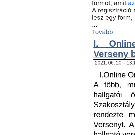
formot, amit
az
A regisztráció 
lesz egy form,
...
Tovább
I. Onli
Verseny 
2021. 06. 20. - 13
I.Online 
A több, mi
hallgatói
Szakosztál
rendezte m
Versenyt. A
hallgató ve