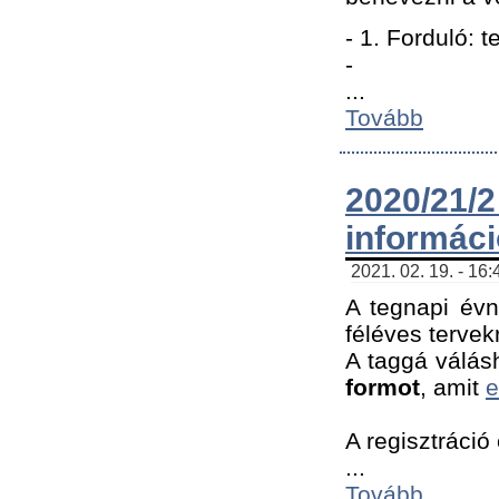
- 1. Forduló: 
-
...
Tovább
2020/21
informác
2021. 02. 19. - 16
A tegnapi évn
féléves tervek
A taggá válásh
formot
, amit
e
A regisztráció 
...
Tovább