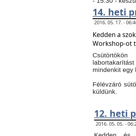
- 15:30 - kész
14. heti
2016. 05. 17. - 06
Kedden a szoká
Workshop-ot t
Csütörtökön
labortakarítást
mindenkit egy 
Félévzáró sütö
küldünk.
12. heti
2016. 05. 05. - 0
Kedden és c