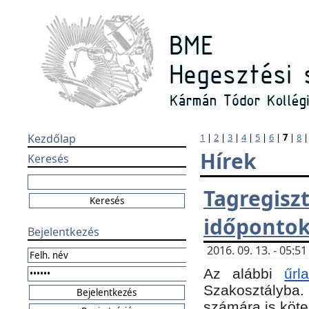
Kezdőlap
1
|
2
|
3
|
4
|
5
|
6
|
7
|
8
Hírek
Keresés
Tagregi
időponto
Bejelentkezés
2016. 09. 13. - 05:
Az alábbi
űr
Szakosztályba.
számára is köte