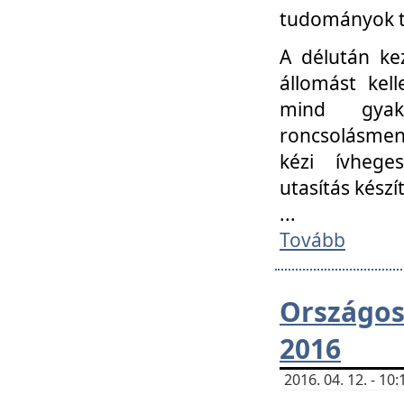
tudományok t
A délután ke
állomást kell
mind gyako
roncsolásmen
kézi ívheges
utasítás készít
...
Tovább
Országo
2016
2016. 04. 12. - 1