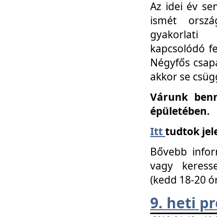
Az idei év se
ismét orszá
gyakorlati
kapcsolódó f
Négyfős csap
akkor se csüg
Várunk benn
épületében.
Itt
tudtok jel
Bővebb infor
vagy keress
(kedd 18-20 ó
9. heti 