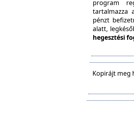
program reg
tartalmazza a
pénzt befizet
alatt, legkés
hegesztési fo
Kopirájt meg 