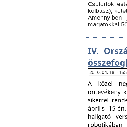
Csütörtök est
kolbász), köte
Amennyiben 
magatokkal 50
IV. Orsz
összefog
2016. 04. 18. - 1
A közel neg
öntevékeny k
sikerrel ren
április 15-é
hallgató ver
robotikába