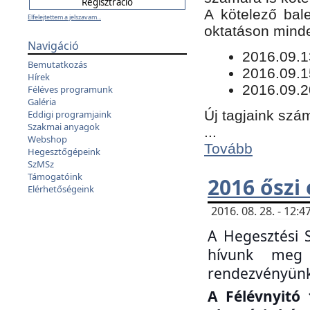
​A kötelező bal
Elfelejtettem a jelszavam...
oktatáson minde
Navigáció
​2016.09.
Bemutatkozás
2016.09.1
Hírek
2016.09.2
Féléves programunk
Galéria
Új tagjaink szám
Eddigi programjaink
Szakmai anyagok
...
Webshop
Tovább
Hegesztőgépeink
SzMSz
Támogatóink
2016 őszi
Elérhetőségeink
2016. 08. 28. - 12
A Hegesztési 
hívunk meg 
rendezvényünk
A Félévnyitó 