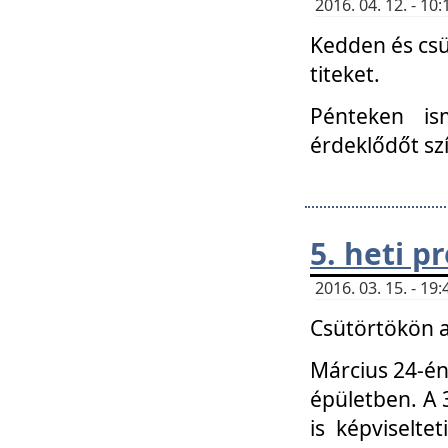
2016. 04. 12. - 1
Kedden és csü
titeket.
Pénteken is
érdeklődőt sz
5. heti 
2016. 03. 15. - 1
Csütörtökön a
Március 24-én
épületben. A 
is képviselte