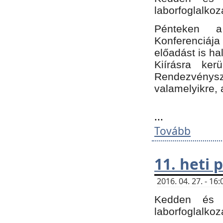
laborfoglalkoz
Pénteken 
Konferenciá
előadást is h
Kiírásra ke
Rendezvénysze
valamelyikre, 
...
Tovább
11. heti
2016. 04. 27. - 1
Kedden és c
laborfoglalkoz