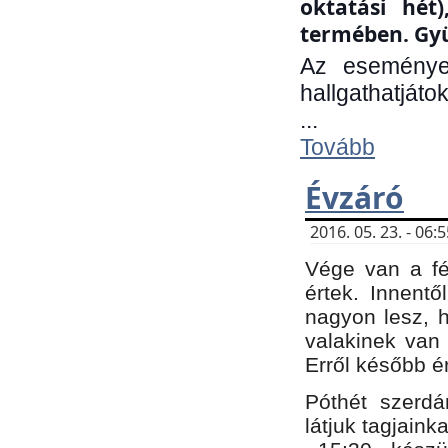
oktatási hét
termében. Gyü
Az eseménye
hallgathatjáto
...
Tovább
Évzáró
2016. 05. 23. - 06
Vége van a fé
értek. Innent
nagyon lesz, 
valakinek van
Erről később é
Póthét szerdá
látjuk tagjaink