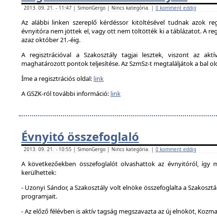
2013. 09. 21. - 11:47 | SimonGergo | Nincs kategória. |
0 komment eddig
Az alábbi linken szereplő kérdéssor kitöltésével tudnak azok reg
évnyitóra nem jöttek el, vagy ott nem töltötték ki a táblázatot. A reg
azaz október 21.-éig.
A regisztrációval a Szakosztály tagjai lesztek, viszont az akt
maghatározott pontok teljesítése. Az SzmSz-t megtaláljátok a bal ol
Íme a regisztrációs oldal:
link
A GSZK-ról további információ:
link
Évnyitó összefoglaló
2013. 09. 21. - 10:55 | SimonGergo | Nincs kategória. |
0 komment eddig
A következőekben összefoglalót olvashattok az évnyitóról, így
kerülhettek:
- Uzonyi Sándor, a Szakosztály volt elnöke összefoglalta a Szakosztá
programjait.
- Az előző félévben is aktív tagság megszavazta az új elnököt, Kozma