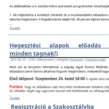
Az alábbiakban a 4. tanítási hétre szervezett programokat olvashatjá
1. Aki teljesítette a kötelező oktatást és a munkavédelmi előadásra i
laborba hegeszteni. A foglalkozások elején kb. 30 perces eljárás bem
...
Tovább
Hegesztési alapok előadás (
minden tagnak!)
2013. 09. 23. - 13:39 | BakosLevente | Kategória:
Programok
|
0 komment eddig
Mint azt az évnyitón kihirdettük, a tagság egyik fontos feltétel
előadáson (erre három alkalmat fogunk meghirdetni, melyekből egyen
Első időpont: Szeptember 24. kedd 18:00
G épület első em
Fontos
, hogy az előadáson való részvétel mindenkinek kötelező (rég
Az előadás végén egy egyszerű tesztet kell kitöltenetek az elhangzott
...
Tovább
Regisztráció a Szakosztályba