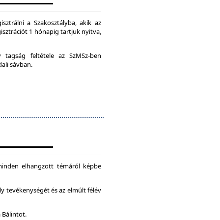
isztrálni a Szakosztályba, akik az
isztrációt 1 hónapig tartjuk nyitva,
ív tagság feltétele az SzMSz-ben
dali sávban.
 minden elhangzott témáról képbe
ly tevékenységét és az elmúlt félév
 Bálintot.