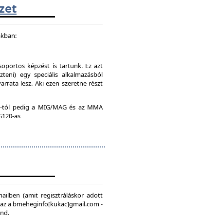
zet
akban:
soportos képzést is tartunk. Ez azt
teni) egy speciális alkalmazásból
rrata lesz. Aki ezen szeretne részt
:00-tól pedig a MIG/MAG és az MMA
 G120-as
mailben (amit regisztráláskor adott
, az a bmeheginfo[kukac]gmail.com -
ond.