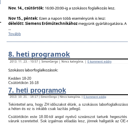
Nov. 14., csütörtök:
16:00-20:00-ig a szokásos foglalkozás lesz.
Nov 15., péntek:
Ezen a napon több eseményünk is lesz:
délelőtt:
Siemens Erőműtechnikához
megyünk gyárlátogatásra. A
...
Tovább
8. heti programok
2013. 11. 23. - 10:57 | SimonGergo | Nincs kategória. |
0 komment eddig
Szokásos laborfoglalkozások:
Kedden 18-20
Csütörtökön 16-18
7. heti programok
2013. 10. 21. - 16:17 | SimonGergo | Nincs kategória. |
0 komment eddig
Tekintettel arra, hogy ZH időszakot élünk, a szokásos laborfoglalkozás
a héten és ez is inkább csak lazítás jellegű.
Csütörtökön este 18.00-tól angol nyelvű szeánszot tartunk hegeszté
várunk szeretettel. Sok izgalmas előadás lesz, jönnek hallgatók az OE-r