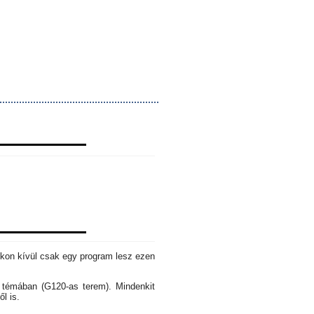
okon kívül csak egy program lesz ezen
s témában (G120-as terem). Mindenkit
ől is.