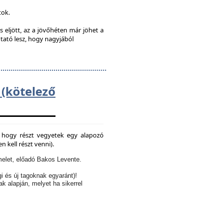
tok.
s eljött, az a jövőhéten már jöhet a
utató lesz, hogy nagyjából
kötelező
e, hogy részt vegyetek egy alapozó
 kell részt venni).
elet, előadó Bakos Levente.
i és új tagoknak egyaránt)!
ak alapján, melyet ha sikerrel