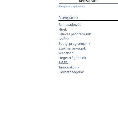
Elfelejtettem a jelszavam...
Navigáció
Bemutatkozás
Hírek
Féléves programunk
Galéria
Eddigi programjaink
Szakmai anyagok
Webshop
Hegesztőgépeink
SzMSz
Támogatóink
Elérhetőségeink