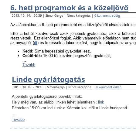
6. heti programok és a közeljövő
2013. 10. 14. - 20:39 | SimonGergo | Nincs kategória. |
0 komment eddig
Az alábbiakban a 6. heti programokról és a közeljövőről olvashattok ki
Ettől a héttől kezdve csak azok jöhetnek gyakorlatra, akik a kötel
részt vettek. Ezt ellenőrizni fogjuk. Akik valamelyik előadáson nem tu
az anyagból (
itt
) és keressék a laborfelelőst, hogy le tudjanak az anyagb
K
edd:
Sima hegesztési gyakorlat lesz.
Csütörtök:
16:00-tól kezdve hegesztési gyakorlat,
...
Tovább
Linde gyárlátogatás
2013. 10. 09. - 20:10 | SimonGergo | Nincs kategória. |
0 komment eddig
A pénteki gyárlátogatásról bővebb infók:
Hely még van, az alábbi linken lehet jelentkezni:
link
Pénteken 15:00-kor indulunk a Kármán koli elől a Linde budapesti
...
Tovább