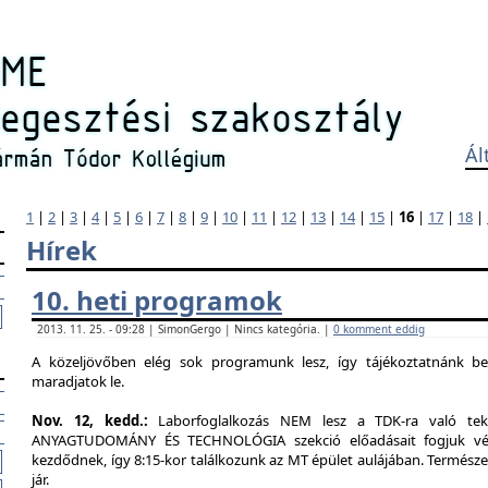
Ál
1
|
2
|
3
|
4
|
5
|
6
|
7
|
8
|
9
|
10
|
11
|
12
|
13
|
14
|
15
|
16
|
17
|
18
|
Hírek
10. heti programok
2013. 11. 25. - 09:28 | SimonGergo | Nincs kategória. |
0 komment eddig
A közeljövőben elég sok programunk lesz, így tájékoztatnánk b
maradjatok le.
Nov. 12, kedd.:
Laborfoglalkozás NEM lesz a TDK-ra való tekin
ANYAGTUDOMÁNY ÉS TECHNOLÓGIA szekció előadásait fogjuk végig
kezdődnek, így 8:15-kor találkozunk az MT épület aulájában. Természe
jár.