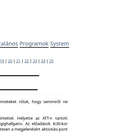
talános
Programok
System
19
|
20
|
21
|
22
|
23
|
24
|
25
enneteket róluk, hogy semmiről ne
tettel. Helyette az ATT-n tartott
hallgatni. Az előadások 8:30-kor
tesen a megjelenésért aktivitási pont