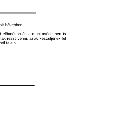
csit bővebben:
ező előadáson és a munkavédelmen is
dtak részt venni, azok készüljenek fel
ól felelni.