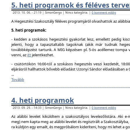
5. heti programok és féléves terve
2013. 10. 06. - 21:19 | SimonGergo | Nincs kategória. |
0 komment eddig
A Hegesztési Szakosztály féléves programjáról olvashattok az alábbi
5. heti programok:
- kedden a szokásos hegesztési gyakorlat lesz, emellett pedig kisc
jelenti, hogy a tapasztaltabb tagoknak (akik már tudnak hegesz
továbbképzést tartunk. A MIG képzésen pl. 5-ös acéllemez tompa va
venni, az
itt
jelentkezhet.
- csütörtökön 16:00-tól a szokásos hegesztés veszi kezdetét, 18
eljárásról hallhattok bővebb előadást Uzonyi Sándor előadásában a
...
Tovább
4. heti programok
2013. 09. 29. - 14:33 | SimonGergo | Nincs kategória. |
0 komment eddig
Az alábbi levelet kiküldtem a szakosztályos levelezőlistára. Aki e-
meg) nem kapta meg az alábbi levelet és regisztrált a Szakosztályba
ra küldjön egy emailt, és megpróbálom kideríteni, hogy mi lehet a g