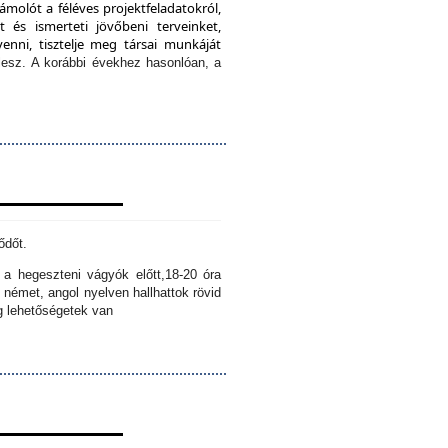
ámolót a féléves projektfeladatokról,
 és ismerteti jövőbeni terveinket,
enni, tisztelje meg társai munkáját
lesz.
A korábbi évekhez hasonlóan, a
ődőt.
k a hegeszteni vágyók előtt,
18-20 óra
 német, angol nyelven hallhattok rövid
ig lehetőségetek van