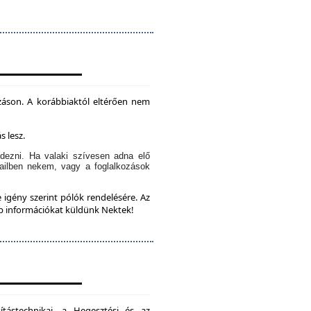
záson. A korábbiaktól eltérően nem
s lesz.
dezni. Ha valaki szívesen adna elő
ailben nekem, vagy a foglalkozások
 igény szerint pólók rendelésére. Az
bb információkat küldünk Nektek!
ítástechnikai, a Hegesztési és az