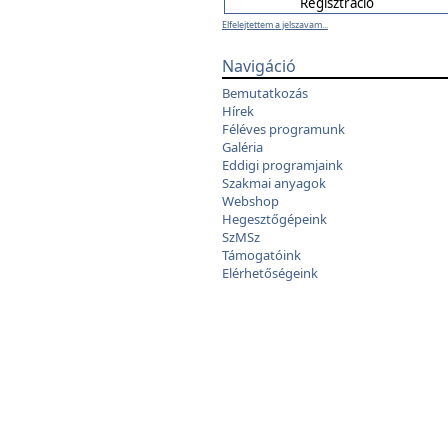
Elfelejtettem a jelszavam...
Navigáció
Bemutatkozás
Hírek
Féléves programunk
Galéria
Eddigi programjaink
Szakmai anyagok
Webshop
Hegesztőgépeink
SzMSz
Támogatóink
Elérhetőségeink