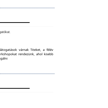
gatókat.
látogatások várnak Titeket, a félév
orkshopokat rendezünk, ahol kisebb
sgálni