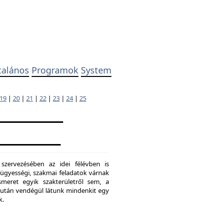
talános
Programok
System
19
|
20
|
21
|
22
|
23
|
24
|
25
 szervezésében az idei félévben is
ügyességi, szakmai feladatok várnak
meret egyik szakterületről sem, a
ő után vendégül látunk mindenkit egy
k.