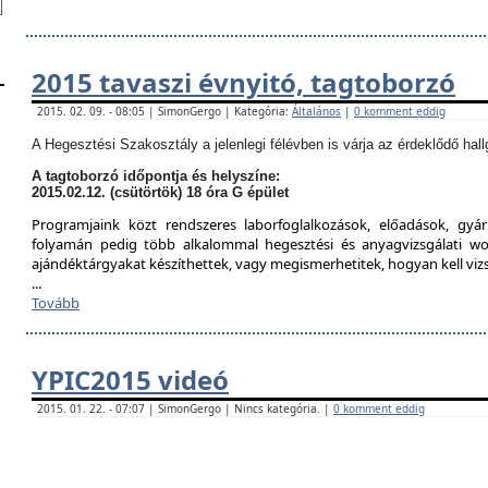
2015 tavaszi évnyitó, tagtoborzó
2015. 02. 09. - 08:05 | SimonGergo | Kategória:
Általános
|
0 komment eddig
A Hegesztési Szakosztály a jelenlegi félévben is várja az érdeklődő hall
A tagtoborzó időpontja és helyszíne:
2015.02.12. (csütörtök) 18 óra G épület
Programjaink közt rendszeres laborfoglalkozások, előadások, gyár
folyamán pedig több alkalommal hegesztési és anyagvizsgálati w
ajándéktárgyakat készíthettek, vagy megismerhetitek, hogyan kell viz
...
Tovább
YPIC2015 videó
2015. 01. 22. - 07:07 | SimonGergo | Nincs kategória. |
0 komment eddig