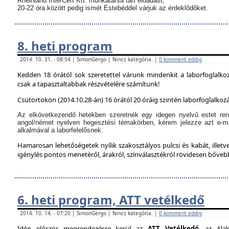
Rheinland InterCert Kft. munkatársa tart előadást,
20-22 óra között pedig ismét Estebéddel várjuk az érdeklődőket.
8. heti program
2014. 10. 31. - 08:54 | SimonGergo | Nincs kategória. |
0 komment eddig
Kedden 18 órától sok szeretettel várunk mindenkit a laborfoglalko
csak a tapasztaltabbak részvételére számítunk!
Csütörtökön (2014.10.28-án) 16 órától 20 óráig szintén laborfoglalkozá
Az elkövetkezendő hetekben szeretnék egy idegen nyelvű estet ren
angol/német nyelven hegesztési témakörben, kérem jelezze azt e-m
alkalmával a laborfelelősnek.
Hamarosan lehetőségetek nyílik szakosztályos pulcsi és kabát, illetve
igénylés pontos menetéről, árakról, színválasztékról rövidesen bőve
6. heti program, ATT vetélkedő
2014. 10. 14. - 07:20 | SimonGergo | Nincs kategória. |
0 komment eddig
Idén először megrendezésre kerül az
ATT Vetélkedő
, az Alak