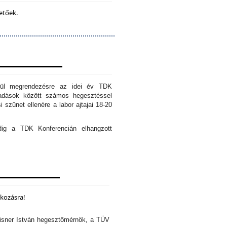
etőek.
erül megrendezésre az idei év TDK
őadások között számos hegesztéssel
 szünet ellenére a labor ajtajai 18-20
edig a TDK Konferencián elhangzott
lkozásra!
isner István hegesztőmérnök, a TÜV