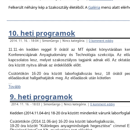
Felkerült néhány kép a Szakosztály életéből. A
Galéria
menü alatt elérh
10. heti programok
2014. 11. 16. - 18:04 | SimonGergo | Nincs kategória. |
0 komment eddig
11.11.-én kedden reggel 9 órától az MT épület könyvtárában k
Konferenciájának Anyagtudomány és Technológia szekciója. Az el
kapcsolatos lesz, melyet szakosztályos tagjaink adnak elő. Az oktatási
óra között nyitva állnak az érdeklődők előtt.
Csütörtökön 16-20 óra között laborfoglalkozás lesz, 18 órától p
előadásokat hallgathatjátok meg. Az előadások után kötetlen
...
Tovább
9. heti programok
2014. 11. 16. - 18:03 | SimonGergo | Nincs kategória. |
0 komment eddig
Kedden (2014.11.04-én) 18-20 óra között mindenkit várunk laborfogla
Csütörtökön (2014.11.06-án) 16-20 óra között laborfoglalkozás,
19-20 óra között "Különleges anyagminőségek hegesztése" címmel E