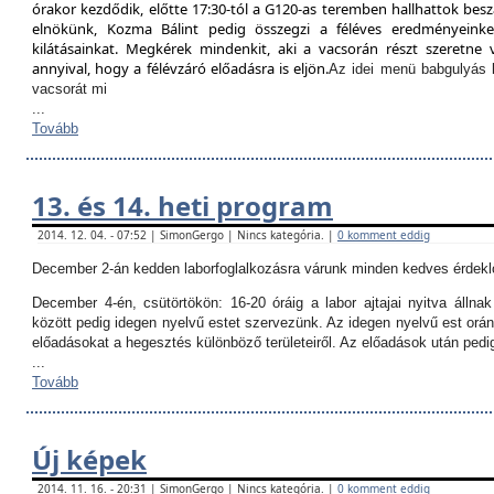
órakor kezdődik, előtte 17:30-tól a G120-as teremben hallhattok besz
elnökünk, Kozma Bálint pedig összegzi a féléves eredményeinket
kilátásainkat. Megkérek mindenkit, aki a vacsorán részt szeretne v
annyival, hogy a félévzáró előadásra is eljön.
Az idei menü babgulyás 
vacsorát mi
...
Tovább
13. és 14. heti program
2014. 12. 04. - 07:52 | SimonGergo | Nincs kategória. |
0 komment eddig
December 2-án kedden laborfoglalkozásra várunk minden kedves érdekl
December 4-én, csütörtökön:
16-20 óráig a labor ajtajai nyitva állna
között pedig idegen nyelvű estet szervezünk. Az idegen nyelvű est orán
előadásokat a hegesztés különböző területeiről. Az előadások után ped
...
Tovább
Új képek
2014. 11. 16. - 20:31 | SimonGergo | Nincs kategória. |
0 komment eddig