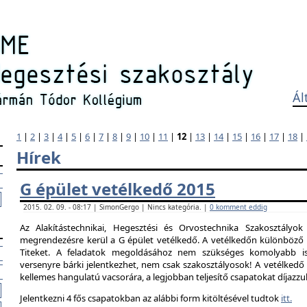
Ál
1
|
2
|
3
|
4
|
5
|
6
|
7
|
8
|
9
|
10
|
11
|
12
|
13
|
14
|
15
|
16
|
17
|
18
|
Hírek
G épület vetélkedő 2015
2015. 02. 09. - 08:17 | SimonGergo | Nincs kategória. |
0 komment eddig
Az Alakítástechnikai, Hegesztési és Orvostechnika Szakosztályok
megrendezésre kerül a G épület vetélkedő. A vetélkedőn különböző 
Titeket. A feladatok megoldásához nem szükséges komolyabb is
versenyre bárki jelentkezhet, nem csak szakosztályosok! A vetélked
kellemes hangulatú vacsorára, a legjobban teljesítő csapatokat díjazzu
Jelentkezni 4 fős csapatokban az alábbi form kitöltésével tudtok
itt.