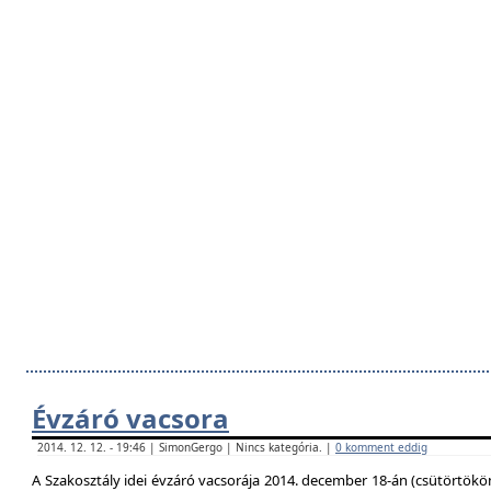
Évzáró vacsora
2014. 12. 12. - 19:46 | SimonGergo | Nincs kategória. |
0 komment eddig
A Szakosztály idei évzáró vacsorája 2014. december 18-án (csütörtökö