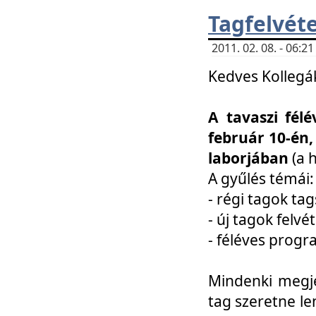
Tagfelvéte
2011. 02. 08. - 06:
Kedves Kollegá
A tavaszi fél
február 10-én,
laborjában
(a 
A gyűlés témái:
- régi tagok t
- új tagok felvé
- féléves prog
Mindenki megje
tag szeretne le