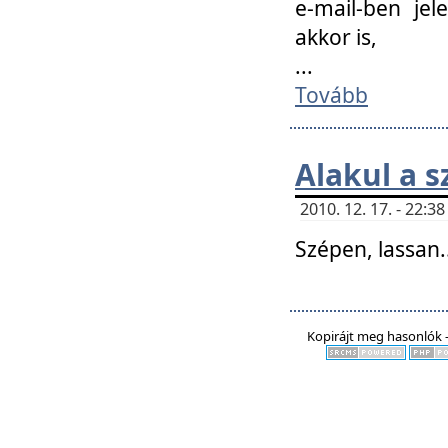
e-mail-ben jel
akkor is,
...
Tovább
Alakul a s
2010. 12. 17. - 22:
Szépen, lassan..
Kopirájt meg hasonlók -