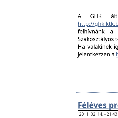
A GHK álta
http://ghk.ktk
felhívnánk a
Szakosztályos t
Ha valakinek i
jelentkezzen a
Féléves p
2011. 02. 14. - 21: