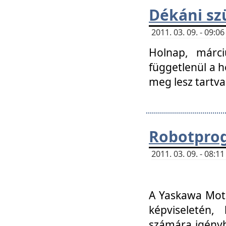
Dékáni sz
2011. 03. 09. - 09:
Holnap, márci
függetlenül a h
meg lesz tartva
Robotpro
2011. 03. 09. - 08:
A Yaskawa Moto
képviseletén, 
számára igényb