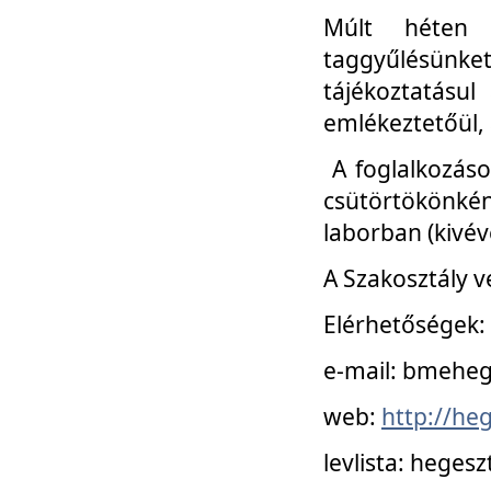
Múlt héten 
taggyűlésünke
tájékoztatásul
emlékeztetőül, a
A foglalkozáso
csütörtökönké
laborban (kivév
A Szakosztály v
Elérhetőségek:
e-mail: bmehe
web:
http://he
levlista: hege