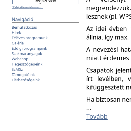
megrendezzük.
Elfelejtettem a jelszavam...
lesznek (pl. WPS
Navigáció
Az idei évben 
Bemutatkozás
Hírek
állnia, így max
Féléves programunk
Galéria
A nevezési hat
Eddigi programjaink
Szakmai anyagok
miatt érdemes 
Webshop
Hegesztőgépeink
Csapatok jele
SzMSz
Támogatóink
írt levélben,
Elérhetőségeink
kifüggesztett n
Ha biztosan ne
...
Tovább