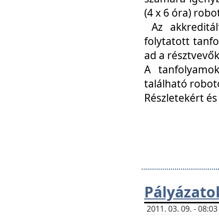
(4 x 6 óra) ro
Az akkreditál
folytatott tan
ad a résztvevő
A tanfolyamok
található robot
Részletekért és
Pályázato
2011. 03. 09. - 08: