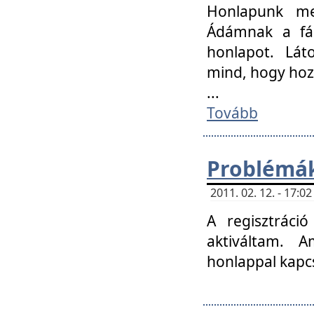
Honlapunk me
Ádámnak a fár
honlapot. Lát
mind, hogy hoz
...
Tovább
Problémák
2011. 02. 12. - 17:
A regisztráci
aktiváltam. 
honlappal kapcs