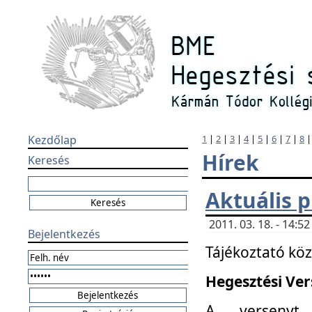
Kezdőlap
1
|
2
|
3
|
4
|
5
|
6
|
7
|
8
Hírek
Keresés
Aktuális 
2011. 03. 18. - 14:
Bejelentkezés
Tájékoztató kö
Hegesztési Vers
A versenyt 