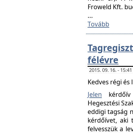
Froweld Kft. bu
...
Tovább
Tagregis
félévre
2015. 09. 16. - 15:
Kedves régi és 
Jelen
kérdőív 
Hegesztési Szak
eddigi tagság n
kérdőívet, aki
felvesszük a le