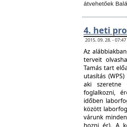
átvehetőek Balá
4. heti p
2015. 09. 28. - 07:
Az alábbiakban 
terveit olvash
Tamás tart elő
utasítás (WPS)
aki szeretne k
foglalkozni, 
időben laborfo
között laborfog
várunk mindenk
hozni ér). A 