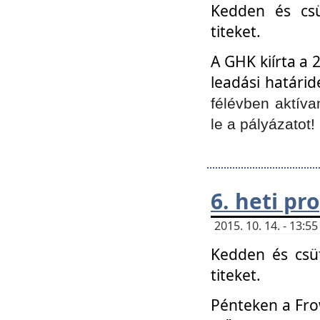
Kedden és csü
titeket.
A GHK kiírta a 
leadási határid
félévben aktíva
le a pályázatot!
6. heti p
2015. 10. 14. - 13:
Kedden és csüt
titeket.
Pénteken a Frow