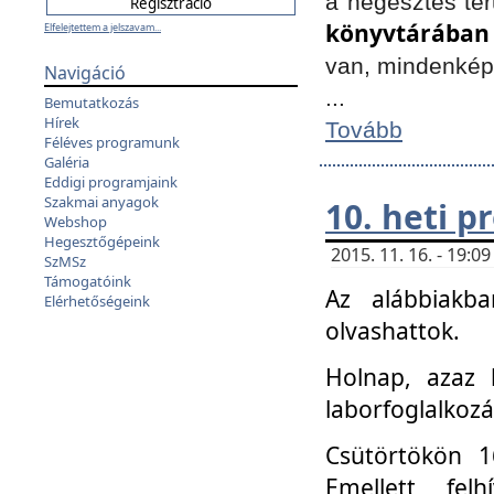
a hegesztés ter
könyvtárában
Elfelejtettem a jelszavam...
van, mindenké
Navigáció
...
Bemutatkozás
Hírek
Tovább
Féléves programunk
Galéria
Eddigi programjaink
Szakmai anyagok
10. heti 
Webshop
Hegesztőgépeink
2015. 11. 16. - 19:
SzMSz
Támogatóink
Az alábbiakb
Elérhetőségeink
olvashattok.
Holnap, azaz 
laborfoglalkozá
Csütörtökön 16
Emellett fe