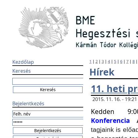
Kezdőlap
1
|
2
|
3
|
4
|
5
|
6
|
7
|
8
Hírek
Keresés
11. heti 
2015. 11. 16. - 19:
Bejelentkezés
Kedden 9:
Konferencia
tagjaink is elő