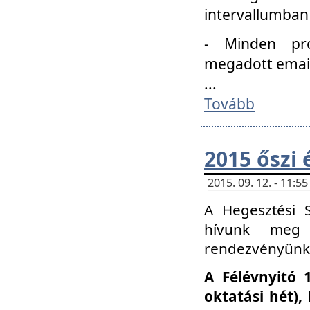
intervallumban
- Minden pro
megadott email 
...
Tovább
2015 őszi 
2015. 09. 12. - 11:
A Hegesztési S
hívunk meg 
rendezvényünk
A Félévnyitó 
oktatási hét)