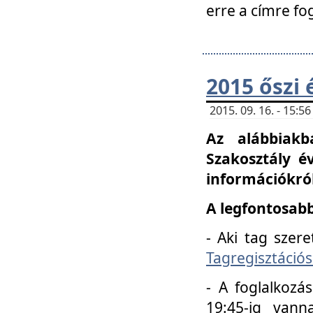
erre a címre fo
2015 őszi 
2015. 09. 16. - 15:
Az alábbiakb
Szakosztály é
információkról
A legfontosabb
- Aki tag szere
Tagregisztációs
- A foglalkozá
19:45-ig vann