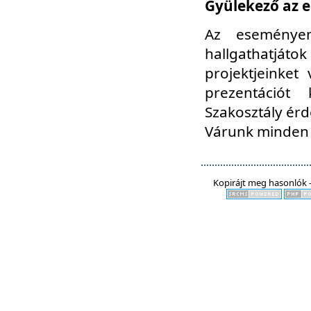
Gyülekező az e
Az eseményen
hallgathatjáto
projektjeinket
prezentációt
Szakosztály ér
Várunk minden 
Kopirájt meg hasonlók -