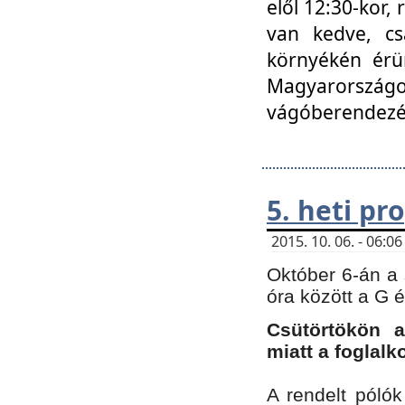
elől 12:30-kor,
van kedve, cs
környékén érün
Magyarországo
vágóberendezé
5. heti p
2015. 10. 06. - 06:
Október 6-án a 
óra között a G 
Csütörtökön a
miatt a foglal
A rendelt póló