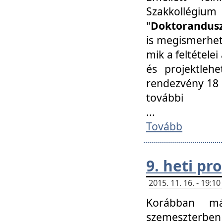
Szakkollégi
"
Doktorandusz
is megismerhet
mik a feltétele
és projektleh
rendezvény 18 
további
...
Tovább
9. heti p
2015. 11. 16. - 19:
Korábban má
szemeszterben