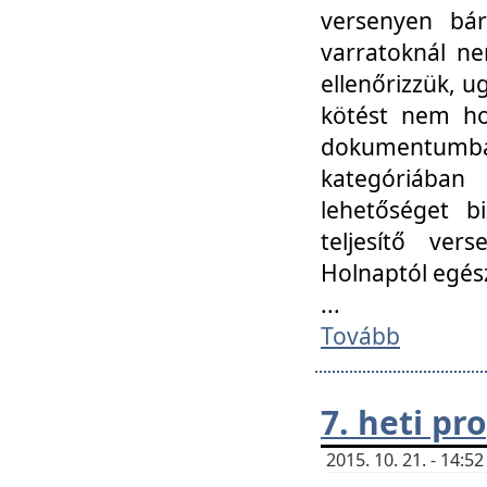
versenyen bár
varratoknál ne
ellenőrizzük, u
kötést nem hoz
dokumentumban 
kategóriába
lehetőséget bi
teljesítő ver
Holnaptól egés
...
Tovább
7. heti p
2015. 10. 21. - 14: