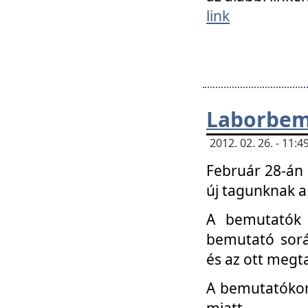
link
Laborbem
2012. 02. 26. - 11:
Február 28-án
új tagunknak a
A bemutatók 
bemutató sorá
és az ott megta
A bemutatókon 
miatt.