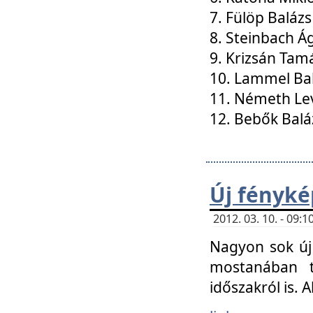
7. Fülöp Balázs
8. Steinbach Á
9. Krizsán Tam
10. Lammel Ba
11. Németh Le
12. Bebők Balá
Új fényké
2012. 03. 10. - 09
Nagyon sok új 
mostanában t
időszakról is. A