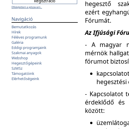
hegesztő sza
Elfelejtettem a jelszavam...
ezért egyhangú
Navigáció
Fórumát.
Bemutatkozás
Az Ifjúsági Fóru
Hírek
Féléves programunk
Galéria
- A magyar m
Eddigi programjaink
mérnök hallgat
Szakmai anyagok
Webshop
fórumot biztosí
Hegesztőgépeink
SzMSz
kapcsolat
Támogatóink
Elérhetőségeink
hegesztési 
- Kapcsolatot t
érdeklődő és 
között:
üzemlátoga