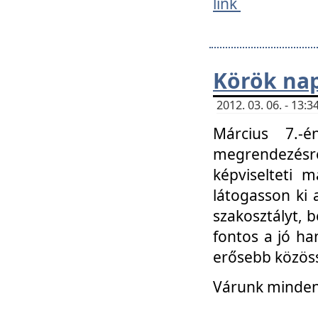
link
Körök na
2012. 03. 06. - 13
Március 7.-
megrendezésre
képviselteti 
látogasson ki 
szakosztályt, b
fontos a jó ha
erősebb közöss
Várunk mindenk