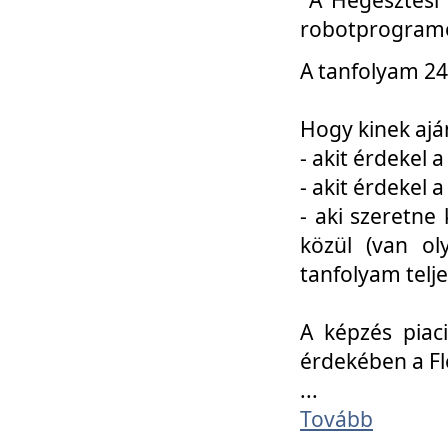
robotprogramo
A tanfolyam 24
Hogy kinek ajá
- akit érdekel 
- akit érdekel
- aki szeretne 
közül (van ol
tanfolyam telje
A képzés piac
érdekében a F
...
Tovább