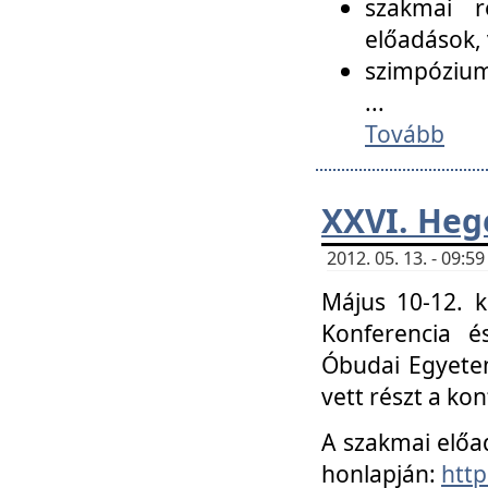
szakmai r
előadások, 
szimpózium
...
Tovább
XXVI. Heg
2012. 05. 13. - 09:
Május 10-12. k
Konferencia é
Óbudai Egyetem
vett részt a ko
A szakmai előa
honlapján:
http