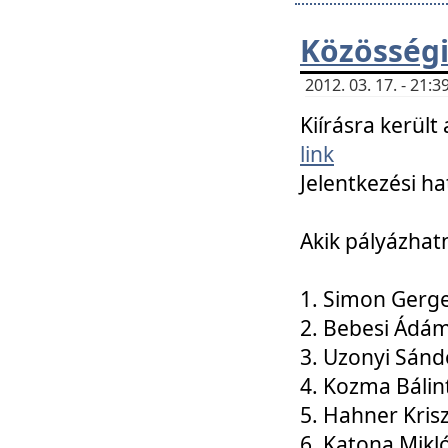
Közösségi
2012. 03. 17. - 21
Kiírásra kerül
link
Jelentkezési ha
Akik pályázhat
1. Simon Gerge
2. Bebesi Ádá
3. Uzonyi Sánd
4. Kozma Bálin
5. Hahner Kris
6. Katona Mikl