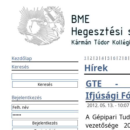
Kezdőlap
1
|
2
|
3
|
4
|
5
|
6
|
7
|
8
Hírek
Keresés
GTE - H
Ifjúsági 
Bejelentkezés
2012. 05. 13. - 10:
A Gépipari Tu
vezetősége 20