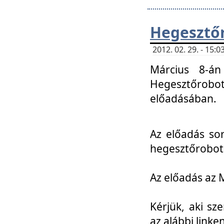
Hegesztőr
2012. 02. 29. - 15:
Március 8-án
Hegesztőrobo
előadásában.
Az előadás so
hegesztőroboto
Az előadás az 
Kérjük, aki sz
az alábbi linken