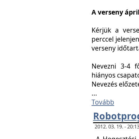
A verseny ápril
Kérjük a vers
perccel jelenje
verseny időtar
Nevezni 3-4 f
hiányos csapat
Nevezés előze
...
Tovább
Robotpro
2012. 03. 19. - 20:
A Hegesztési S