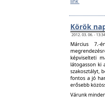
link
Körök na
2012. 03. 06. - 13
Március 7.-
megrendezésre
képviselteti 
látogasson ki 
szakosztályt, b
fontos a jó ha
erősebb közöss
Várunk mindenk