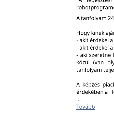
robotprogramo
A tanfolyam 24
Hogy kinek ajá
- akit érdekel 
- akit érdekel
- aki szeretne 
közül (van ol
tanfolyam telje
A képzés piac
érdekében a F
...
Tovább