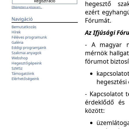
hegesztő sza
Elfelejtettem a jelszavam...
ezért egyhangú
Navigáció
Fórumát.
Bemutatkozás
Az Ifjúsági Fóru
Hírek
Féléves programunk
Galéria
- A magyar m
Eddigi programjaink
mérnök hallgat
Szakmai anyagok
Webshop
fórumot biztosí
Hegesztőgépeink
SzMSz
kapcsolat
Támogatóink
Elérhetőségeink
hegesztési 
- Kapcsolatot t
érdeklődő és 
között:
üzemlátoga