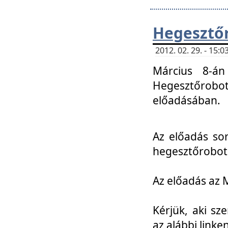
Hegesztőr
2012. 02. 29. - 15:
Március 8-án
Hegesztőrobo
előadásában.
Az előadás so
hegesztőroboto
Az előadás az 
Kérjük, aki sz
az alábbi linken