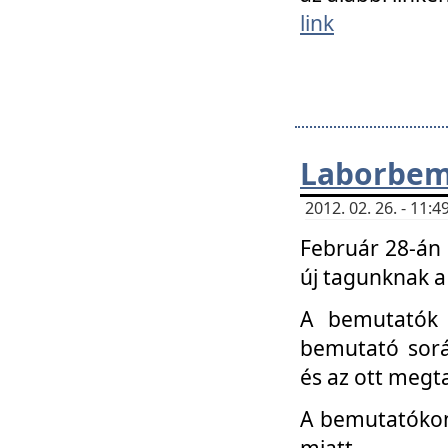
link
Laborbem
2012. 02. 26. - 11:
Február 28-án
új tagunknak a
A bemutatók 
bemutató sorá
és az ott megta
A bemutatókon 
miatt.