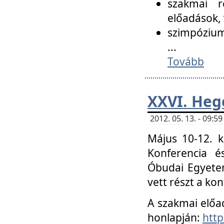
szakmai r
előadások, 
szimpózium
...
Tovább
XXVI. Heg
2012. 05. 13. - 09:
Május 10-12. k
Konferencia é
Óbudai Egyetem
vett részt a ko
A szakmai előa
honlapján:
http