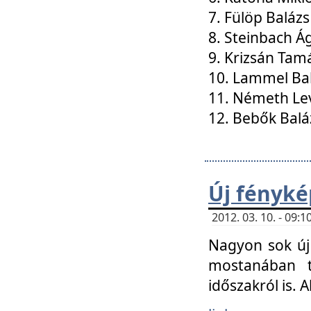
7. Fülöp Balázs
8. Steinbach Á
9. Krizsán Tam
10. Lammel Ba
11. Németh Le
12. Bebők Balá
Új fényké
2012. 03. 10. - 09
Nagyon sok új 
mostanában t
időszakról is. A