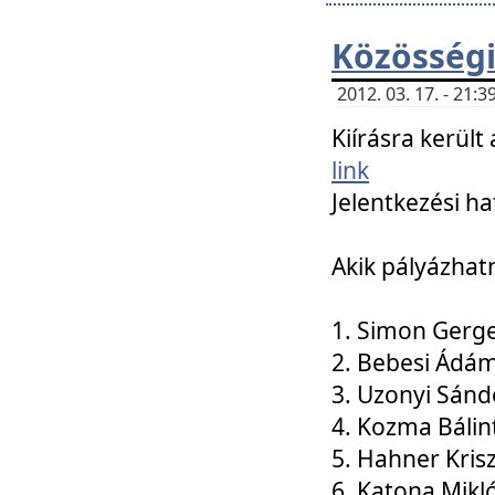
Közösségi
2012. 03. 17. - 21
Kiírásra kerül
link
Jelentkezési ha
Akik pályázhat
1. Simon Gerge
2. Bebesi Ádá
3. Uzonyi Sánd
4. Kozma Bálin
5. Hahner Kris
6. Katona Mikl