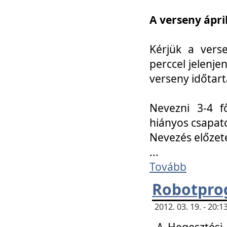
A verseny ápril
Kérjük a vers
perccel jelenje
verseny időtar
Nevezni 3-4 f
hiányos csapat
Nevezés előze
...
Tovább
Robotpro
2012. 03. 19. - 20:
A Hegesztési S