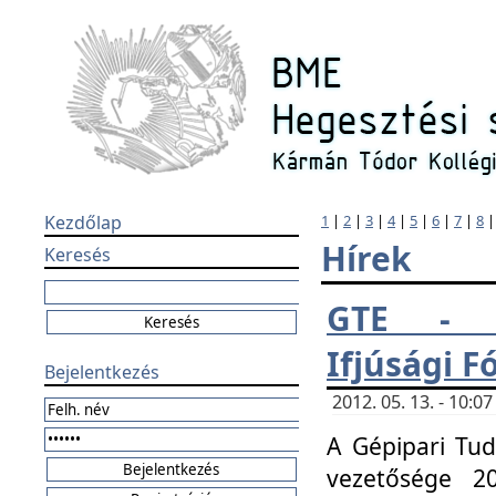
Kezdőlap
1
|
2
|
3
|
4
|
5
|
6
|
7
|
8
Hírek
Keresés
GTE - H
Ifjúsági 
Bejelentkezés
2012. 05. 13. - 10:
A Gépipari Tu
vezetősége 20