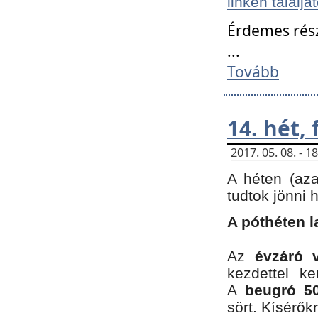
linken találjá
Érdemes rés
...
Tovább
14. hét,
2017. 05. 08. - 
A héten (az
tudtok jönni 
A póthéten l
Az
évzáró 
kezdettel k
A
beugró 50
sört. Kísérő