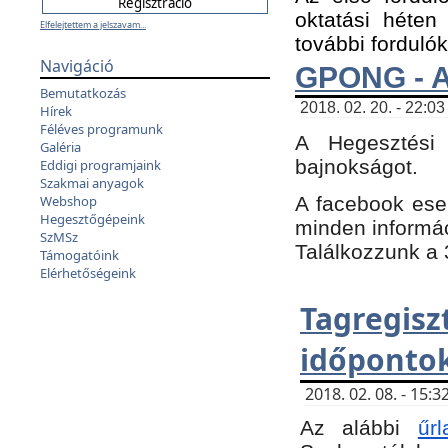
oktatási héten
Elfelejtettem a jelszavam...
további fordulók
Navigáció
GPONG - A
Bemutatkozás
2018. 02. 20. - 22:03
Hírek
Féléves programunk
A Hegesztési
Galéria
bajnokságot.
Eddigi programjaink
Szakmai anyagok
A facebook es
Webshop
Hegesztőgépeink
minden informáci
SzMSz
Találkozzunk a 3
Támogatóink
Elérhetőségeink
Tagregi
időpontok
2018. 02. 08. - 15
Az alábbi
űrl