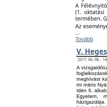
A Félévnyit
(1. oktatás
termében. G
Az eseményen
...
Tovább
V. Heges
2017. 06. 08. - 
A vizsgaidős
foglalkozás
meghívást ka
mi máris Nyár
Idén 5. alka
Egyetem, m
házigazdája.