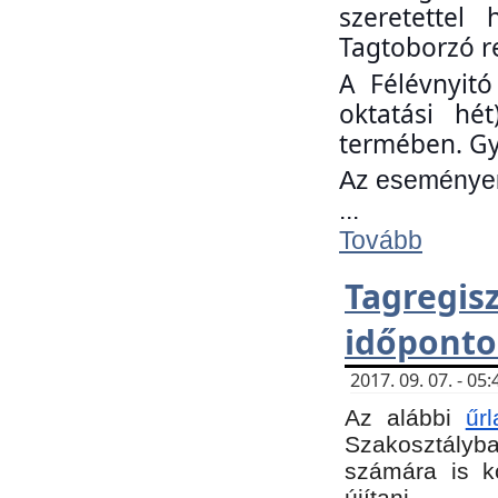
szeretettel
Tagtoborzó r
A Félévnyitó
oktatási hé
termében. Gy
Az eseményen 
...
Tovább
Tagregi
időponto
2017. 09. 07. - 0
Az alábbi
űr
Szakosztályba.
számára is k
újítani.