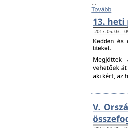
...
Tovább
13. heti
2017. 05. 03. -
Kedden és c
titeket.
Megjöttek 
vehetőek át
aki kért, az
V. Orsz
összefo