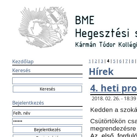
Kezdőlap
1
|
2
|
3
|
4
|
5
|
6
|
7
|
8
Hírek
Keresés
4. heti p
2018. 02. 26. - 18:
Bejelentkezés
Kedden a szokás
Csütörtökön csa
megrendezésre 
Az első forduló