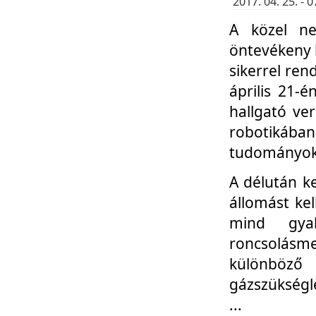
2017. 04. 25. -
A közel ne
öntevékeny k
sikerrel re
április 21-
hallgató ve
robotikáb
tudományok 
A délután k
állomást kel
mind gyak
roncsolás
különböző
gázszükségl
...