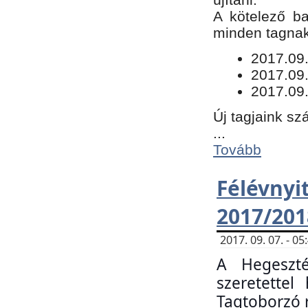
​A kötelező b
minden tagnak 
​2017.09
2017.09
2017.09.
Új tagjaink sz
...
Tovább
Félévn
2017/201
2017. 09. 07. - 
A Hegeszté
szeretette
Tagtoborzó 