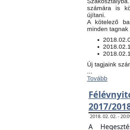
Szakosztályba.
számára is kö
újítani.
​A kötelező ba
minden tagnak m
​2018.02.
2018.02.
2018.02.1
Új tagjaink szá
...
Tovább
Félévn
2017/201
2018. 02. 02. - 20
A Hegeszté