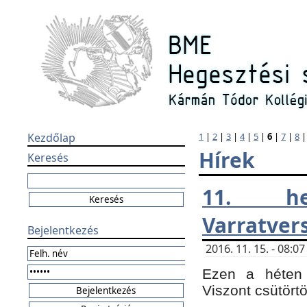
Kezdőlap
1
|
2
|
3
|
4
|
5
|
6
|
7
|
8
Hírek
Keresés
11. h
Varratver
Bejelentkezés
2016. 11. 15. - 08:
Ezen a héten 
Viszont csütört