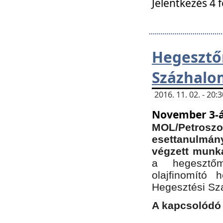
Jelentkezés 4 
Hegesz
Százhalo
2016. 11. 02. - 20
November 3-á
MOL/Petr
esettanulmá
végzett munká
a hegesztőm
olajfinomító 
Hegesztési Sz
A kapcsolódó