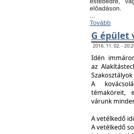
estebédre, va
előadáson.
...
Tovább
G épület 
2016. 11. 02. - 20
Idén immáro
az Alakításte
Szakosztályok
A kovácsolá
témaköreit, e
várunk minden
A vetélkedő id
A vetélkedő so