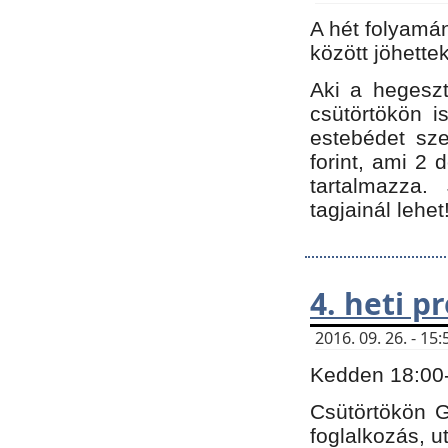
A hét folyamá
között jöhette
Aki a hegeszt
csütörtökön i
estebédet sze
forint, ami 2 
tartalmazza.
tagjainál lehet
4. heti 
2016. 09. 26. - 1
Kedden 18:00-t
Csütörtökön G
foglalkozás, ut