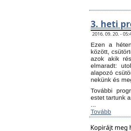
3. heti 
2016. 09. 20. - 0
Ezen a héte
között, csütör
azok akik ré
elmaradt: ut
alapozó csütör
nekünk és meg
További progr
estet tartunk 
...
Tovább
Kopirájt meg 