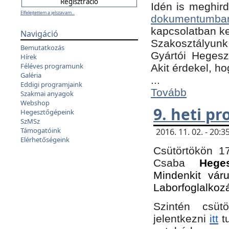
Idén is meghird
Elfelejtettem a jelszavam...
dokumentumba
kapcsolatban ke
Navigáció
Szakosztályunk 
Bemutatkozás
Gyártói Hegeszt
Hírek
Féléves programunk
Akit érdekel, h
Galéria
...
Eddigi programjaink
Tovább
Szakmai anyagok
Webshop
9. heti p
Hegesztőgépeink
SzMSz
Támogatóink
2016. 11. 02. - 20
Elérhetőségeink
Csütörtökön 17
Csaba
Hege
Mindenkit vár
Laborfoglalkoz
Szintén csüt
jelentkezni
itt
tu