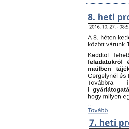
8. heti p
2016. 10. 27. - 08
A 8. héten ked
között várunk T
Keddtől leh
feladatokról
mailben tájé
Gergelynél és 
Továbbra 
i
gyárlátoga
hogy milyen e
...
Tovább
7. heti 