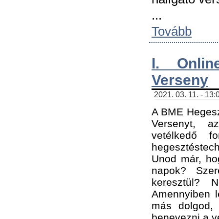
...
Tovább
I. Onli
Verseny
2021. 03. 11. - 13:
A BME Hegeszt
Versenyt, a
vetélkedő f
hegesztéstec
Unod már, hog
napok? Szer
keresztül? 
Amennyiben le
más dolgod,
benevezni a ve