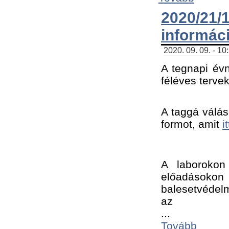
2020/21
informác
2020. 09. 09. - 10
A tegnapi évn
féléves tervek
A taggá válásh
formot, amit 
i
A laborokon 
előadásokon 
balesetvédelm
az ﻿
...
Tovább