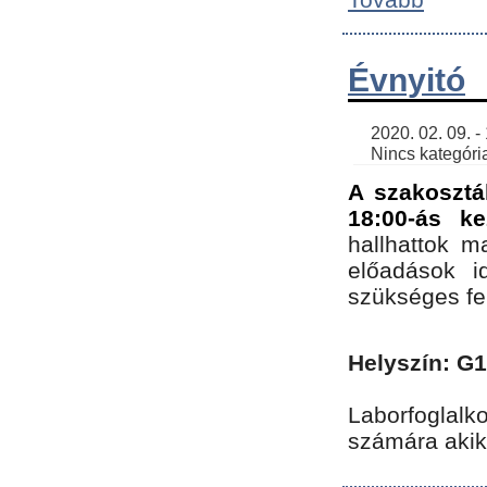
Évnyitó
    2020. 02. 09. - 19:30 | SimonGergo | 

    Nincs kategória
A szakosztá
18:00-ás ke
hallhattok ma
előadások id
szükséges fe
Helyszín: G
Laborfoglalk
számára akik