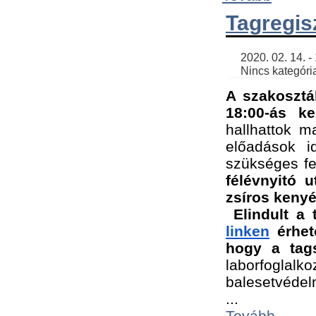
Tagregis
    2020. 02. 14. - 18:56 | SimonGergo | 

    Nincs kategória
A szakosztá
18:00-ás ke
hallhattok ma
előadások id
szükséges fe
félévnyitó u
zsíros kenyé
Elindult a 
linken
 érhet
hogy a tags
laborfogla
balesetvédel
...
Tovább