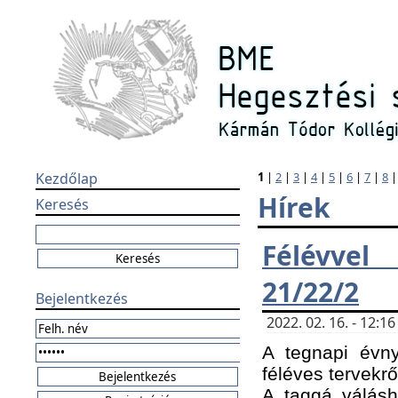
Kezdőlap
1
|
2
|
3
|
4
|
5
|
6
|
7
|
8
Hírek
Keresés
Félévvel
21/22/2
Bejelentkezés
2022. 02. 16. - 12:
A tegnapi évny
féléves tervekrő
A taggá válásho