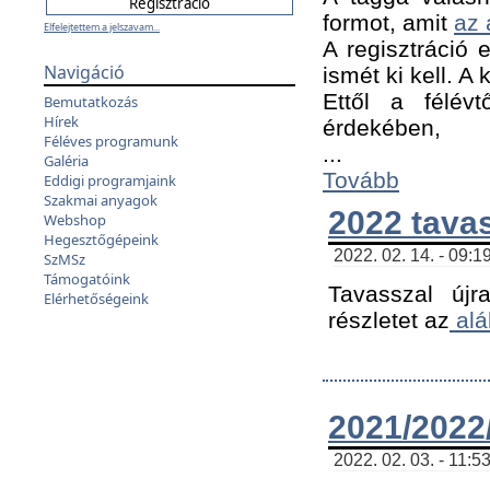
formot, amit
az 
Elfelejtettem a jelszavam...
A regisztráció e
Navigáció
ismét ki kell. A
Ettől a félév
Bemutatkozás
Hírek
érdekében,
Féléves programunk
...
Galéria
Tovább
Eddigi programjaink
Szakmai anyagok
2022 tava
Webshop
Hegesztőgépeink
2022. 02. 14. - 09:1
SzMSz
Támogatóink
Tavasszal újr
Elérhetőségeink
részletet az
alá
2021/2022/
2022. 02. 03. - 11:5