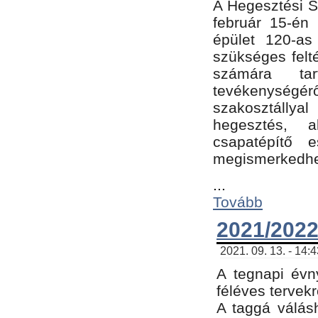
A Hegesztési Sz
február 15-én 
épület 120-a
szükséges felt
számára tar
tevékenységéről
szakosztálly
hegesztés, 
csapatépítő e
megismerkedhet
...
Tovább
2021/2022
2021. 09. 13. - 14:
A tegnapi évny
féléves tervekr
A taggá válásh