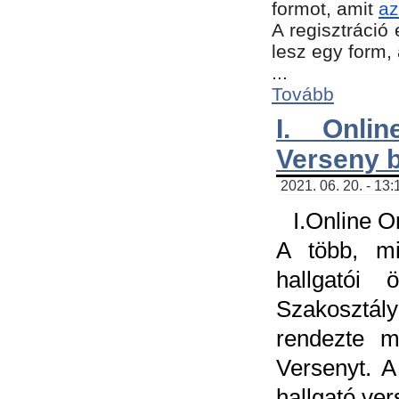
formot, amit
az
A regisztráció 
lesz egy form,
...
Tovább
I. Onli
Verseny 
2021. 06. 20. - 13
I.Online 
A több, mi
hallgatói
Szakosztál
rendezte m
Versenyt. A
hallgató ve