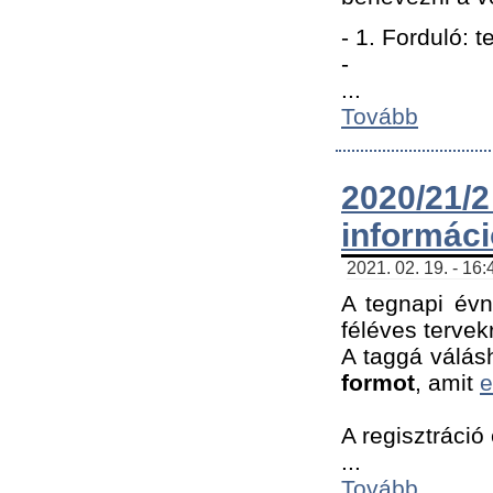
- 1. Forduló: 
-
...
Tovább
2020/21
informác
2021. 02. 19. - 16
A tegnapi évn
féléves tervek
A taggá válásh
formot
, amit
e
A regisztráció 
...
Tovább