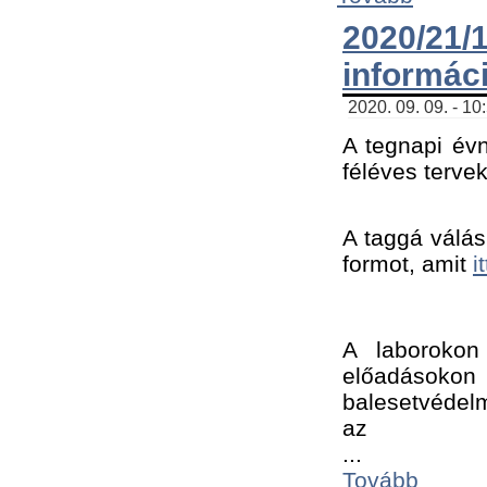
2020/21
informác
2020. 09. 09. - 10
A tegnapi évn
féléves tervek
A taggá válásh
formot, amit 
i
A laborokon 
előadásokon 
balesetvédelm
az ﻿
...
Tovább