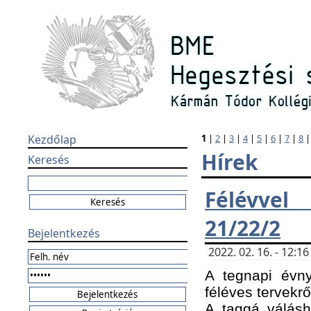
Kezdőlap
1
|
2
|
3
|
4
|
5
|
6
|
7
|
8
Hírek
Keresés
Félévvel
21/22/2
Bejelentkezés
2022. 02. 16. - 12:
A tegnapi évny
féléves tervekrő
A taggá válásho