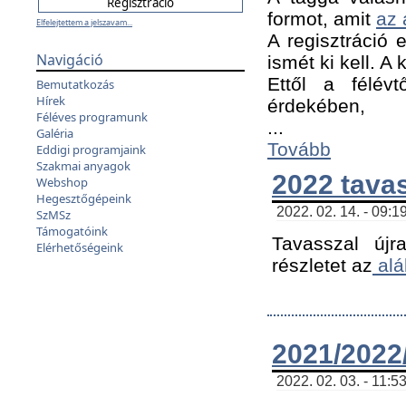
formot, amit
az 
Elfelejtettem a jelszavam...
A regisztráció e
Navigáció
ismét ki kell. A
Ettől a félév
Bemutatkozás
Hírek
érdekében,
Féléves programunk
...
Galéria
Tovább
Eddigi programjaink
Szakmai anyagok
2022 tava
Webshop
Hegesztőgépeink
2022. 02. 14. - 09:1
SzMSz
Támogatóink
Tavasszal újr
Elérhetőségeink
részletet az
alá
2021/2022/
2022. 02. 03. - 11:5