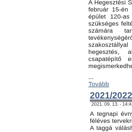
A Hegesztési Sz
február 15-én 
épület 120-a
szükséges felt
számára tar
tevékenységéről
szakosztálly
hegesztés, 
csapatépítő e
megismerkedhet
...
Tovább
2021/2022
2021. 09. 13. - 14:
A tegnapi évny
féléves tervekr
A taggá válásh