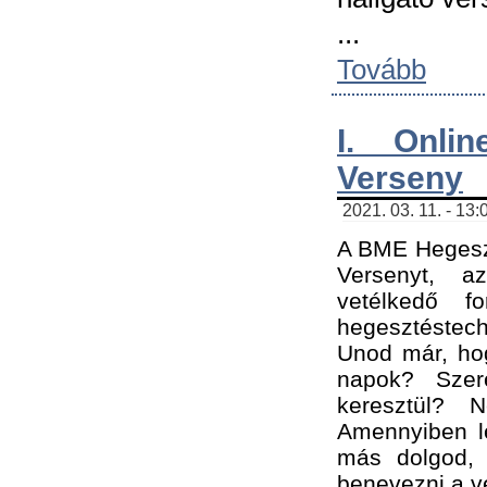
...
Tovább
I. Onli
Verseny
2021. 03. 11. - 13:
A BME Hegeszt
Versenyt, a
vetélkedő f
hegesztéstec
Unod már, hog
napok? Szer
keresztül? 
Amennyiben le
más dolgod,
benevezni a ve