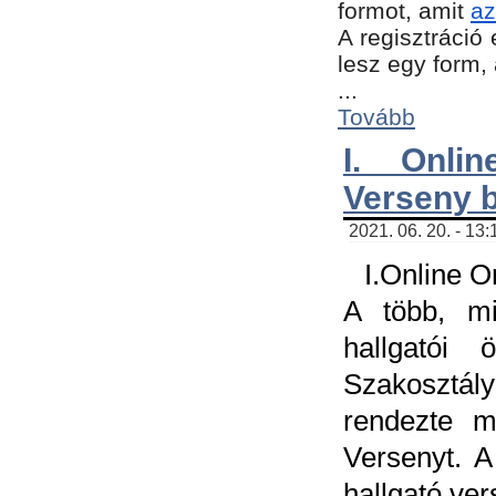
formot, amit
az
A regisztráció 
lesz egy form,
...
Tovább
I. Onli
Verseny 
2021. 06. 20. - 13
I.Online 
A több, mi
hallgatói
Szakosztál
rendezte m
Versenyt. A
hallgató ve