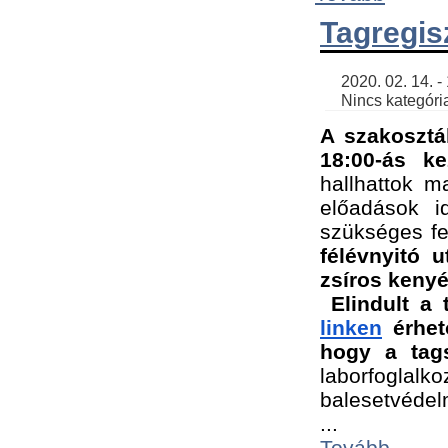
Tagregis
    2020. 02. 14. - 18:56 | SimonGergo | 

    Nincs kategória
A szakosztá
18:00-ás ke
hallhattok ma
előadások id
szükséges fe
félévnyitó u
zsíros kenyé
Elindult a 
linken
 érhet
hogy a tags
laborfogla
balesetvédel
...
Tovább