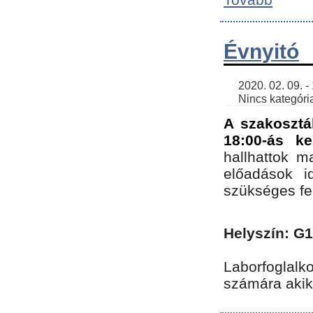
Évnyitó
    2020. 02. 09. - 19:30 | SimonGergo | 

    Nincs kategória
A szakosztá
18:00-ás ke
hallhattok ma
előadások id
szükséges fe
Helyszín: G
Laborfoglalk
számára akik