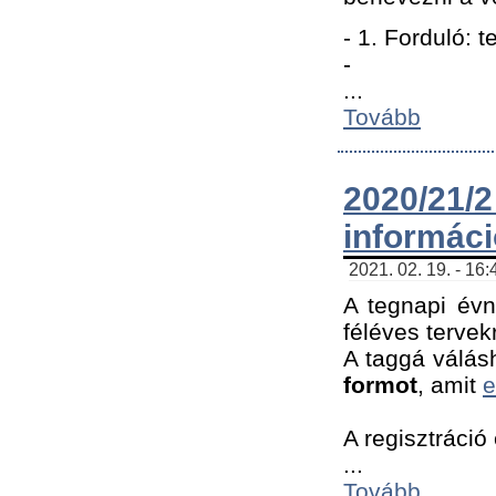
- 1. Forduló: 
-
...
Tovább
2020/21
informác
2021. 02. 19. - 16
A tegnapi évn
féléves tervek
A taggá válásh
formot
, amit
e
A regisztráció 
...
Tovább