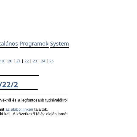
talános
Programok
System
19
|
20
|
21
|
22
|
23
|
24
|
25
/22/2
rvekről és a legfontosabb tudnivalókról
amit
az alábbi linken
találtok.
 ki kell. A következő félév elején ismét