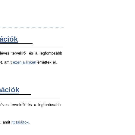
mációk
léves tervekről és a legfontosabb
t
, amit
ezen a linken
érhettek el.
mációk
éves tervekről és a legfontosabb 
, amit 
itt találtok
.