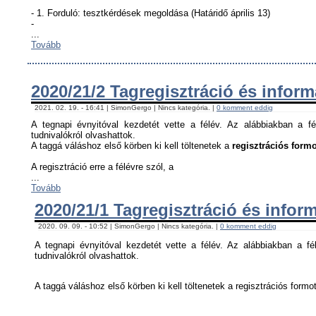
- 1. Forduló: tesztkérdések megoldása (Határidő április 13)
-
...
Tovább
2020/21/2 Tagregisztráció és infor
2021. 02. 19. - 16:41 | SimonGergo | Nincs kategória. |
0 komment eddig
A tegnapi évnyitóval kezdetét vette a félév. Az alábbiakban a fé
tudnivalókról olvashattok.
A taggá váláshoz első körben ki kell töltenetek a
regisztrációs formo
A regisztráció erre a félévre szól, a
...
Tovább
2020/21/1 Tagregisztráció és infor
2020. 09. 09. - 10:52 | SimonGergo | Nincs kategória. |
0 komment eddig
A tegnapi évnyitóval kezdetét vette a félév. Az alábbiakban a fél
tudnivalókról olvashattok.
A taggá váláshoz első körben ki kell töltenetek a regisztrációs formot