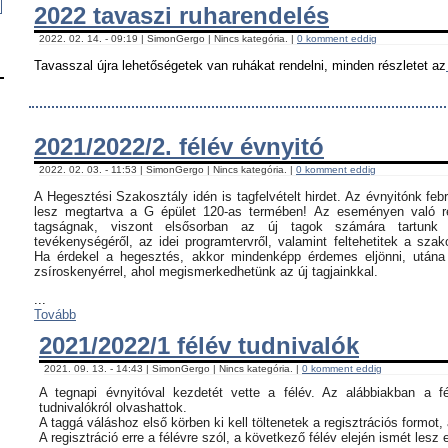
2022 tavaszi ruharendelés
2022. 02. 14. - 09:19 | SimonGergo | Nincs kategória. |
0 komment eddig
Tavasszal újra lehetőségetek van ruhákat rendelni, minden részletet az
2021/2022/2. félév évnyitó
2022. 02. 03. - 11:53 | SimonGergo | Nincs kategória. |
0 komment eddig
A Hegesztési Szakosztály idén is tagfelvételt hirdet. Az évnyitónk feb
lesz megtartva a G épület 120-as termében! Az eseményen való ré
tagságnak, viszont elsősorban az új tagok számára tartunk 
tevékenységéről, az idei programtervről, valamint feltehetitek a szak
Ha érdekel a hegesztés, akkor mindenképp érdemes eljönni, utána c
zsíroskenyérrel, ahol megismerkedhetünk az új tagjainkkal.
...
Tovább
2021/2022/1 félév tudnivalók
2021. 09. 13. - 14:43 | SimonGergo | Nincs kategória. |
0 komment eddig
A tegnapi évnyitóval kezdetét vette a félév. Az alábbiakban a f
tudnivalókról olvashattok.
A taggá váláshoz első körben ki kell töltenetek a regisztrációs formot,
A regisztráció erre a félévre szól, a következő félév elején ismét lesz