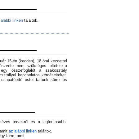
alábbi linken
találtok.
ruár 15-én (kedden), 18 órai kezdettel
szvétel nem szükséges feltétele a
egy összefoglalót a szakosztály
osztállyal kapcsolatos kérdéseiteket.
sapatépítő estet tartunk sörrel és
éléves tervekről és a legfontosabb
 amit
az alábbi linken
találtok.
 egy form, amit