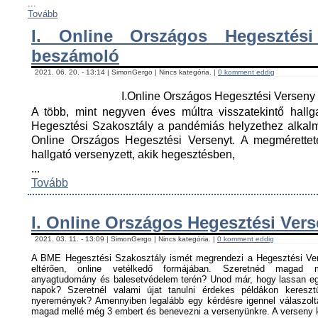
...
Tovább
I. Online Országos Hegesztési
beszámoló
2021. 06. 20. - 13:14 | SimonGergo | Nincs kategória. |
0 komment eddig
I.Online Országos Hegesztési Versen
A több, mint negyven éves múltra visszatekintő hall
Hegesztési Szakosztály a pandémiás helyzethez alkal
Online Országos Hegesztési Versenyt. A megmérettet
hallgató versenyzett, akik hegesztésben,
...
Tovább
I. Online Országos Hegesztési Ver
2021. 03. 11. - 13:09 | SimonGergo | Nincs kategória. |
0 komment eddig
A BME Hegesztési Szakosztály ismét megrendezi a Hegesztési Ver
eltérően, online vetélkedő formájában. Szeretnéd magad me
anyagtudomány és balesetvédelem terén? Unod már, hogy lassan egy
napok? Szeretnél valami újat tanulni érdekes példákon keresz
nyeremények? Amennyiben legalább egy kérdésre igennel válaszoltá
magad mellé még 3 embert és benevezni a versenyünkre. A verseny ké