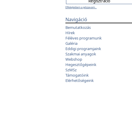
Elfelejtettem a jelszavam...
Navigáció
Bemutatkozás
Hírek
Féléves programunk
Galéria
Eddigi programjaink
Szakmai anyagok
Webshop
Hegesztőgépeink
SzMSz
Támogatóink
Elérhetőségeink