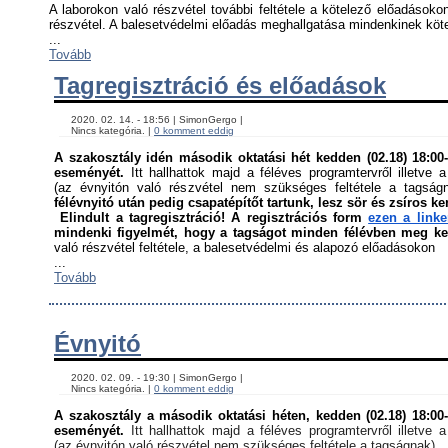
A laborokon való részvétel további feltétele a kötelező előadásokon
részvétel. A balesetvédelmi előadás meghallgatása mindenkinek kötel
...
Tovább
Tagregisztráció és előadások
    2020. 02. 14. - 18:56 | SimonGergo | 

    Nincs kategória. | 
0 komment eddig
A szakosztály idén második oktatási hét kedden (02.18) 18:00-á
eseményét. 
Itt hallhattok majd a féléves programtervről illetve a
(az évnyitón való részvétel nem szükséges feltétele a tagság
félévnyitó után pedig csapatépítőt tartunk, lesz sör és zsíros ke
Elindult a tagregisztráció! A regisztrációs form 
ezen a link
mindenki figyelmét, hogy a tagságot minden félévben meg kell
való részvétel feltétele, a balesetvédelmi és alapozó előadásokon ﻿
...
Tovább
Évnyitó
    2020. 02. 09. - 19:30 | SimonGergo | 

    Nincs kategória. | 
0 komment eddig
A szakosztály a második oktatási héten, kedden (02.18) 18:00-á
eseményét. 
Itt hallhattok majd a féléves programtervről illetve a
(az évnyitón való részvétel nem szükséges feltétele a tagságnak)