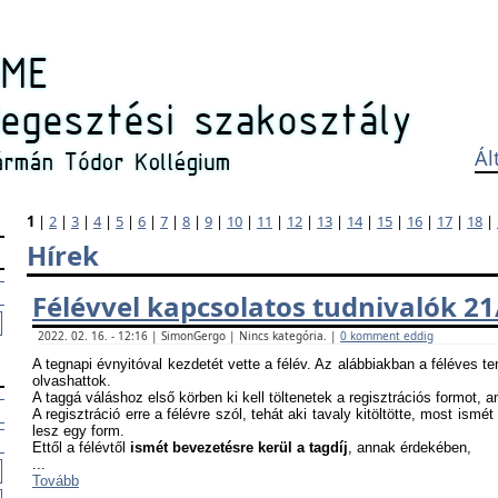
Ál
1
|
2
|
3
|
4
|
5
|
6
|
7
|
8
|
9
|
10
|
11
|
12
|
13
|
14
|
15
|
16
|
17
|
18
|
Hírek
Félévvel kapcsolatos tudnivalók 21
2022. 02. 16. - 12:16 | SimonGergo | Nincs kategória. |
0 komment eddig
A tegnapi évnyitóval kezdetét vette a félév. Az alábbiakban a féléves te
olvashattok.
A taggá váláshoz első körben ki kell töltenetek a regisztrációs formot, 
A regisztráció erre a félévre szól, tehát aki tavaly kitöltötte, most ismét
lesz egy form.
Ettől a félévtől
ismét bevezetésre kerül a tagdíj
, annak érdekében,
...
Tovább