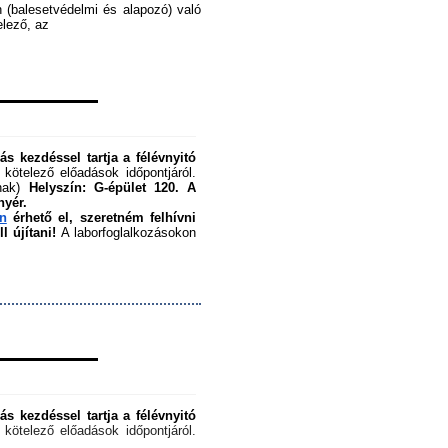
 (balesetvédelmi és alapozó) való 
ező, az ﻿
s kezdéssel tartja a félévnyitó 
 kötelező előadások időpontjáról. 
nak) 
Helyszín: G-épület 120.
A 
nyér.
en
 érhető el, szeretném felhívni 
 újítani!
 A laborfoglalkozásokon 
s kezdéssel tartja a félévnyitó 
 kötelező előadások időpontjáról. 