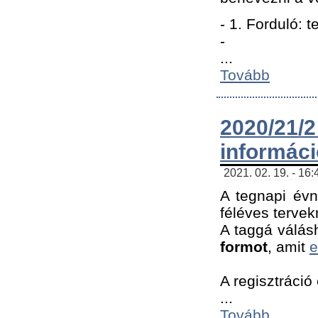
- 1. Forduló: 
-
...
Tovább
2020/21
informác
2021. 02. 19. - 16
A tegnapi évn
féléves tervek
A taggá válásh
formot
, amit
e
A regisztráció 
...
Tovább