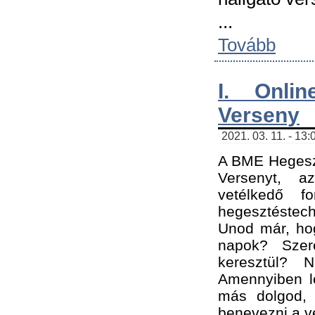
...
Tovább
I. Onli
Verseny
2021. 03. 11. - 13:
A BME Hegeszt
Versenyt, a
vetélkedő f
hegesztéstec
Unod már, hog
napok? Szer
keresztül? 
Amennyiben le
más dolgod,
benevezni a ve