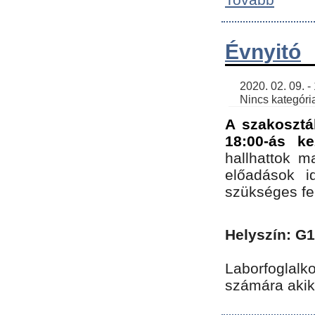
Évnyitó
    2020. 02. 09. - 19:30 | SimonGergo | 

    Nincs kategória
A szakosztá
18:00-ás ke
hallhattok ma
előadások id
szükséges fe
Helyszín: G
Laborfoglalk
számára akik