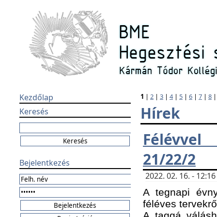
Kezdőlap
1
|
2
|
3
|
4
|
5
|
6
|
7
|
8
Hírek
Keresés
Félévvel
21/22/2
Bejelentkezés
2022. 02. 16. - 12:
A tegnapi évny
féléves tervekrő
A taggá válásho