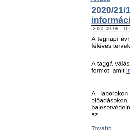
2020/21
informác
2020. 09. 09. - 10
A tegnapi évn
féléves tervek
A taggá válásh
formot, amit 
i
A laborokon 
előadásokon 
balesetvédelm
az ﻿
...
Tovább