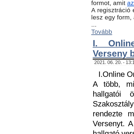
formot, amit
az
A regisztráció 
lesz egy form,
...
Tovább
I. Onli
Verseny 
2021. 06. 20. - 13
I.Online 
A több, mi
hallgatói
Szakosztál
rendezte m
Versenyt. A
hallgató ve