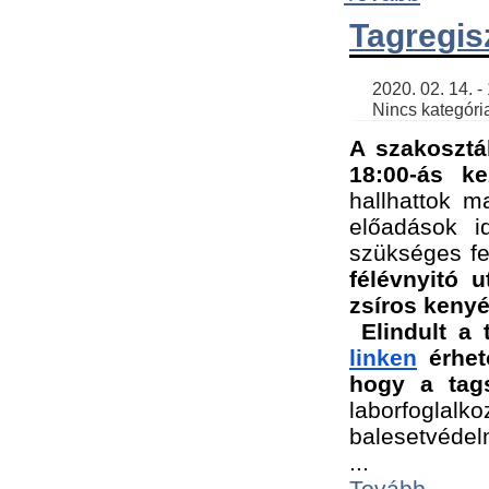
Tagregis
    2020. 02. 14. - 18:56 | SimonGergo | 

    Nincs kategória
A szakosztá
18:00-ás ke
hallhattok ma
előadások id
szükséges fe
félévnyitó u
zsíros kenyé
Elindult a 
linken
 érhet
hogy a tags
laborfogla
balesetvédel
...
Tovább