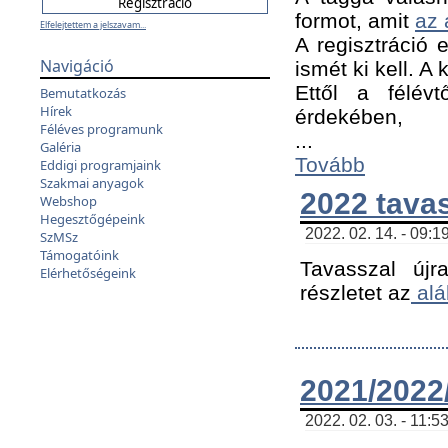
formot, amit
az 
Elfelejtettem a jelszavam...
A regisztráció e
Navigáció
ismét ki kell. A
Ettől a félév
Bemutatkozás
Hírek
érdekében,
Féléves programunk
...
Galéria
Tovább
Eddigi programjaink
Szakmai anyagok
2022 tava
Webshop
Hegesztőgépeink
2022. 02. 14. - 09:1
SzMSz
Támogatóink
Tavasszal újr
Elérhetőségeink
részletet az
alá
2021/2022/
2022. 02. 03. - 11:5