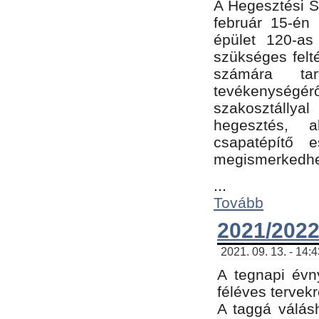
A Hegesztési Sz
február 15-én 
épület 120-a
szükséges felt
számára tar
tevékenységéről
szakosztálly
hegesztés, 
csapatépítő e
megismerkedhet
...
Tovább
2021/2022
2021. 09. 13. - 14:
A tegnapi évny
féléves tervekr
A taggá válásh