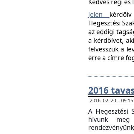
Kedves régi és 
Jelen
kérdőív
Hegesztési Szak
az eddigi tagsá
a kérdőívet, ak
felvesszük a le
erre a címre fo
2016 tavas
2016. 02. 20. - 09:
A Hegesztési S
hívunk meg 
rendezvényünk