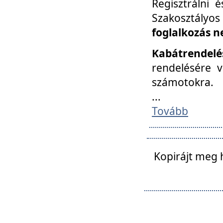
Regisztrálni 
Szakosztályos
foglalkozás n
Kabátrendelé
rendelésére v
számotokra.
...
Tovább
Kopirájt meg 