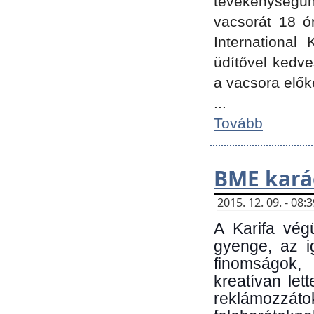
tevékenységünk
vacsorát 18 ó
International 
üdítővel kedv
a vacsora elők
...
Tovább
BME kará
2015. 12. 09. - 08
A Karifa vég
gyenge, az i
finomságok,
kreatívan let
reklámozzá