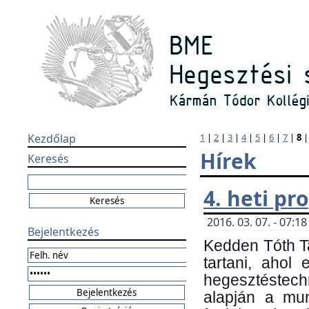
Kezdőlap
1
|
2
|
3
|
4
|
5
|
6
|
7
|
8
Hírek
Keresés
4. heti p
2016. 03. 07. - 07:
Bejelentkezés
Kedden Tóth Ta
tartani, ahol
hegesztéstechn
alapján a mun