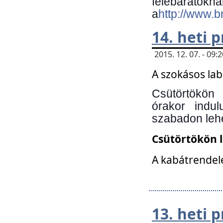
felebará
a
http://www.
14. heti
2015. 12. 07. - 09
A szokásos la
Csütörtökön
órakor indu
szabadon lehe
Csütörtökön 
A kabátrendelé
13. heti