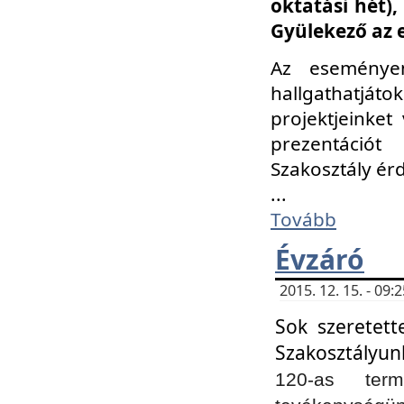
oktatási hét)
Gyülekező az 
Az eseménye
hallgathatjáto
projektjeinket
prezentációt
Szakosztály ér
...
Tovább
Évzáró
2015. 12. 15. - 09
Sok szeretett
Szakosztályun
120-as ter