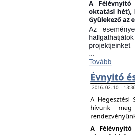
A Félévnyitó 
oktatási hét)
Gyülekező az e
Az eseményen
hallgathatjáto
projektjeinket
...
Tovább
Évnyitó é
2016. 02. 10. - 13
A Hegesztési 
hívunk meg 
rendezvényünk
A Félévnyitó