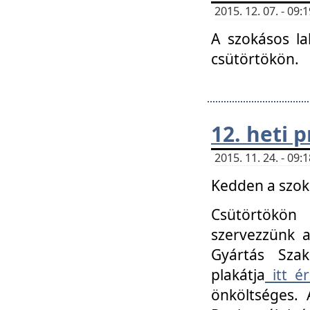
2015. 12. 07. - 09
A szokásos la
csütörtökön.
12. heti
2015. 11. 24. - 09
Kedden a szoká
Csütörtökö
szervezzünk a
Gyártás Szak
plakátja
itt ér
önköltséges. 