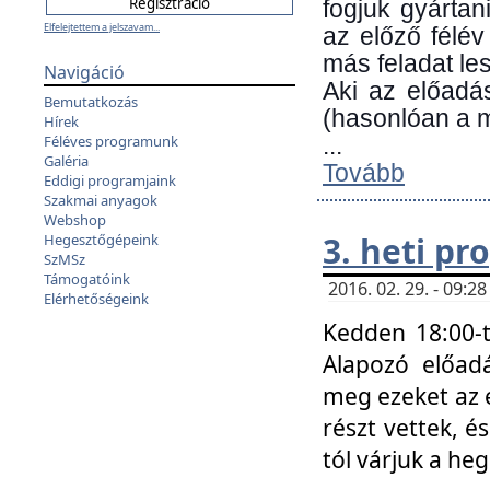
fogjuk gyártan
Elfelejtettem a jelszavam...
az előző félév
más feladat les
Navigáció
Aki az előadá
Bemutatkozás
(hasonlóan a
Hírek
Féléves programunk
...
Galéria
Tovább
Eddigi programjaink
Szakmai anyagok
Webshop
3. heti p
Hegesztőgépeink
SzMSz
Támogatóink
2016. 02. 29. - 09:
Elérhetőségeink
Kedden 18:00-t
Alapozó előad
meg ezeket az 
részt vettek, é
tól várjuk a he