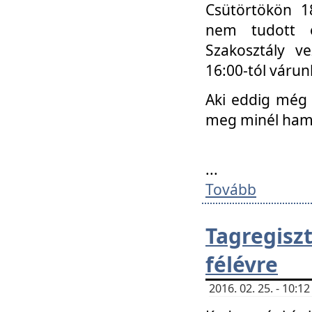
Csütörtökön 18
nem tudott e
Szakosztály v
16:00-tól váru
Aki eddig még 
meg minél ham
...
Tovább
Tagregis
félévre
2016. 02. 25. - 10: