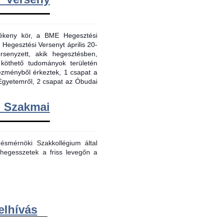
evékeny kör, a BME Hegesztési
 Hegesztési Versenyt április 20-
senyzett, akik hegesztésben,
 köthető tudományok területén
tézményből érkeztek, 1 csapat a
Egyetemről, 2 csapat az Óbudai
m Szakmai
smérnöki Szakkollégium által
hegesszetek a friss levegőn a
elhívás