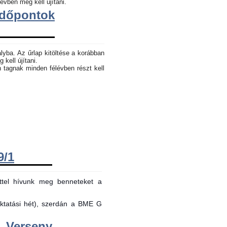
évben meg kell újítani.
dőpontok
lyba. Az űrlap kitöltése a korábban
 kell újítani.
n tagnak minden félévben részt kell
9/1
ttel hívunk meg benneteket a
oktatási hét), szerdán a BME G
Verseny