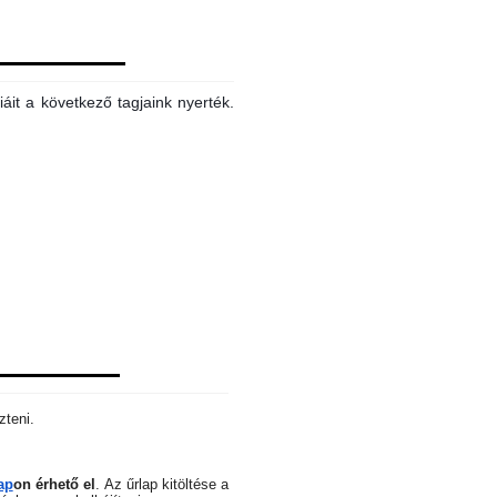
áit a következő tagjaink nyerték.
zteni.
ap
on érhető el
.
Az űrlap kitöltése a