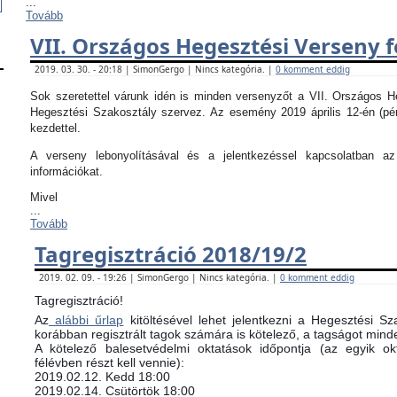
...
Tovább
VII. Országos Hegesztési Verseny f
2019. 03. 30. - 20:18 | SimonGergo | Nincs kategória. |
0 komment eddig
Sok szeretettel várunk idén is minden versenyzőt a VII. Országos 
Hegesztési Szakosztály szervez. Az esemény 2019 április 12-én (pé
kezdettel.
A verseny lebonyolításával és a jelentkezéssel kapcsolatban 
információkat.
Mivel
...
Tovább
Tagregisztráció 2018/19/2
2019. 02. 09. - 19:26 | SimonGergo | Nincs kategória. |
0 komment eddig
Tagregisztráció!
Az
alábbi űrlap
kitöltésével lehet jelentkezni a Hegesztési Sz
korábban regisztrált tagok számára is kötelező, a tagságot minde
​A kötelező balesetvédelmi oktatások időpontja (az egyik 
félévben részt kell vennie):
​2019.02.12. Kedd 18:00
2019.02.14. Csütörtök 18:00