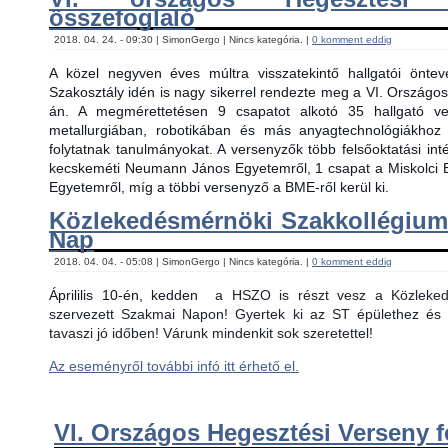
összefoglaló
2018. 04. 24. - 09:30 | SimonGergo | Nincs kategória. |
0 komment eddig
A közel negyven éves múltra visszatekintő hallgatói önt
Szakosztály idén is nagy sikerrel rendezte meg a VI. Országos
án. A megmérettetésen 9 csapatot alkotó 35 hallgató ver
metallurgiában, robotikában és más anyagtechnológiákhoz
folytatnak tanulmányokat. A versenyzők több felsőoktatási in
kecskeméti Neumann János Egyetemről, 1 csapat a Miskolci 
Egyetemről, míg a többi versenyző a BME-ről kerül ki.
Közlekedésmérnöki Szakkollégiu
Nap
2018. 04. 04. - 05:08 | SimonGergo | Nincs kategória. |
0 komment eddig
Áprililis 10-én, kedden
a HSZO is részt vesz a Közlekedé
szervezett Szakmai Napon! Gyertek ki az ST épülethez és 
tavaszi jó időben! Várunk mindenkit sok szeretettel!
Az eseményről további infó itt érhető el.
VI. Országos Hegesztési Verseny f