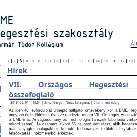
Ál
1
|
2
|
3
|
4
|
5
|
6
|
7
|
8
|
9
|
10
|
11
|
12
|
13
|
14
|
15
|
16
|
17
|
18
|
Hírek
VII. Országos Hegesztési
összefoglaló
2019. 05. 01. - 18:54 | SimonGergo | Nincs kategória. |
0 komment eddig
Az idén 40. évfordulóját ünneplő hallgatói öntevékeny kör, a BME Heg
nagyobb érdeklődéssel övezve rendezte meg a VII. Országos Hegesztési
a BME-n az Anyagtudomány és Technológia Tanszék laborjaiba vártá
rekord számú, 14 csapatot alkotó 56 hallgató vett részt, akik hegeszt
más anyagtechnológiákhoz köthető tudományok területén folytatna
felsőoktatási intézményből érkeztek,