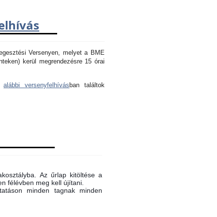
elhívás
Hegesztési Versenyen, melyet a BME
nteken) kerül megrendezésre 15 órai
az
alábbi versenyfelhívás
ban találtok
akosztályba. Az űrlap kitöltése a
n félévben meg kell újítani.
oktatáson minden tagnak minden