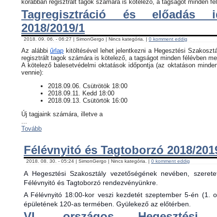
korábban regisztrált tagok számára is kötelező, a tagságot minden fél
Tagregisztráció és előadás i
2018/2019/1
2018. 09. 06. - 06:27 | SimonGergo | Nincs kategória. |
0 komment eddig
Az alábbi
űrlap
kitöltésével lehet jelentkezni a Hegesztési Szakosztá
regisztrált tagok számára is kötelező, a tagságot minden félévben meg
​A kötelező balesetvédelmi oktatások időpontja (az oktatáson minde
vennie):
​2018.09.06. Csütrötök 18:00
2018.09.11. Kedd 18:00
2018.09.13. Csütörtök 16:00
Új tagjaink számára, illetve a
...
Tovább
Félévnyitó és Tagtoborzó 2018/201
2018. 08. 30. - 05:24 | SimonGergo | Nincs kategória. |
0 komment eddig
A Hegesztési Szakosztály vezetőségének nevében, szerete
Félévnyitó és Tagtoborzó rendezvényünkre.
A Félévnyitó 18:00-kor veszi kezdetét szeptember 5-én (1. 
épületének 120-as termében. Gyülekező az előtérben.
VI. országos Hegesztési 