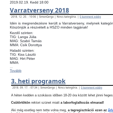
2019.02.19. Kedd 18:00
Varratverseny 2018
2018. 12. 20. - 10:06 | SimonGergo | Nincs kategória. |
0 komment eddig
Idén is megrendezésre került a Varratverseny, melynek kategóri
Köszönjük a részvételt a HSZO minden tagjának!
Kezdő szinten:
TIG: Langa Júlia
MAG: Szabó Tamás
MMA: Csík Dorottya
Haladó szinten:
TIG: Kiss László
MAG: Hirt Péter
MMA:
...
Tovább
3. heti programok
2018. 09. 17. - 07:34 | SimonGergo | Nincs kategória. |
0 komment eddig
A héten kedden a szokásos időben 18-20 óra között lehet jönni heges
Csütörtökön
rektori szünet miatt
a laborfoglalkozás elmarad!
Aki még esetleg nem tette volna meg,
a tagregisztráció ezen az
űrl