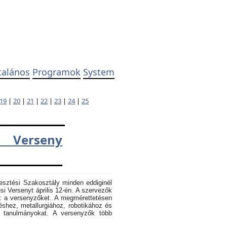
talános
Programok
System
19
|
20
|
21
|
22
|
23
|
24
|
25
 Verseny
esztési Szakosztály minden eddiginél
 Versenyt április 12-én. A szervezők
k a versenyzőket. A megmérettetésen
éshez, metallurgiához, robotikához és
k tanulmányokat. A versenyzők több