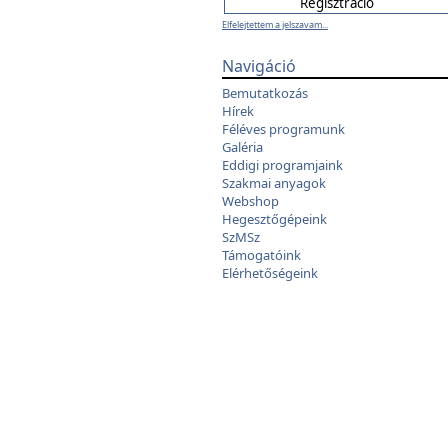
Elfelejtettem a jelszavam...
Navigáció
Bemutatkozás
Hírek
Féléves programunk
Galéria
Eddigi programjaink
Szakmai anyagok
Webshop
Hegesztőgépeink
SzMSz
Támogatóink
Elérhetőségeink