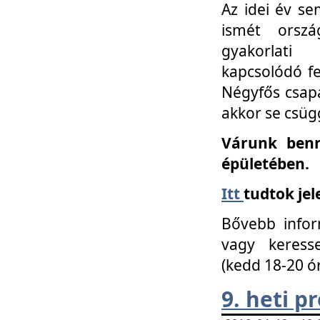
Az idei év se
ismét orszá
gyakorlati
kapcsolódó f
Négyfős csap
akkor se csüg
Várunk benn
épületében.
Itt
tudtok jel
Bővebb infor
vagy keress
(kedd 18-20 ó
9. heti 