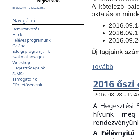
​A kötelező bal
Elfelejtettem a jelszavam...
oktatáson minde
Navigáció
​2016.09.
Bemutatkozás
2016.09.1
Hírek
2016.09.2
Féléves programunk
Galéria
Új tagjaink szám
Eddigi programjaink
Szakmai anyagok
...
Webshop
Tovább
Hegesztőgépeink
SzMSz
Támogatóink
2016 őszi
Elérhetőségeink
2016. 08. 28. - 12
A Hegesztési 
hívunk meg 
rendezvényünk
A Félévnyitó 