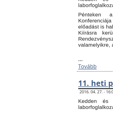
laborfoglalkoz
Pénteken 
Konferenciá
előadást is h
Kiírásra ke
Rendezvénysze
valamelyikre, 
...
Tovább
11. heti
2016. 04. 27. - 1
Kedden és c
laborfoglalkoz