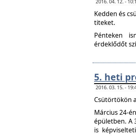
2016. 04. 12. - 1
Kedden és csü
titeket.
Pénteken is
érdeklődőt sz
5. heti 
2016. 03. 15. - 1
Csütörtökön a
Március 24-én
épületben. A 
is képviselte