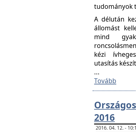
tudományok t
A délután ke
állomást kell
mind gyako
roncsolásmen
kézi ívheges
utasítás készít
...
Tovább
Országo
2016
2016. 04. 12. - 1