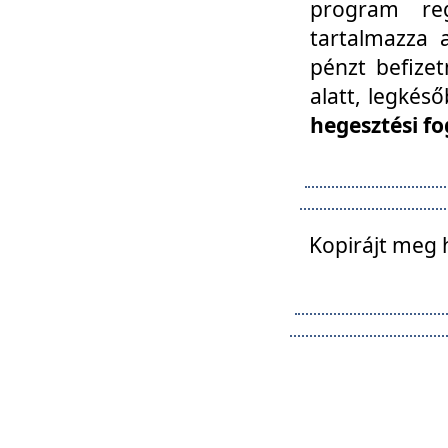
program reg
tartalmazza a
pénzt befizet
alatt, legkés
hegesztési fo
Kopirájt meg 