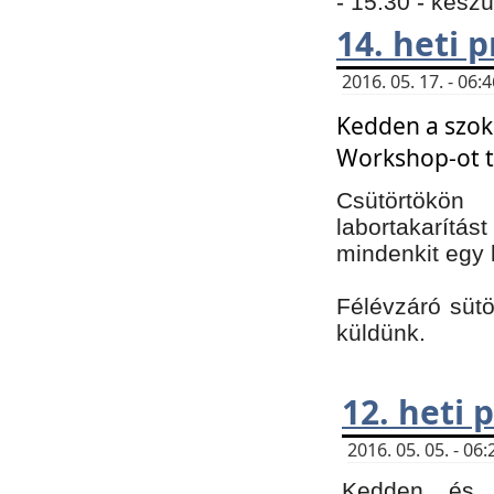
- 15:30 - kész
14. heti
2016. 05. 17. - 06
Kedden a szoká
Workshop-ot t
Csütörtökön
labortakarítást
mindenkit egy 
Félévzáró sütö
küldünk.
12. heti
2016. 05. 05. - 0
Kedden és c