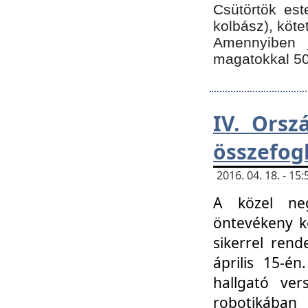
Csütörtök est
kolbász), köte
Amennyiben 
magatokkal 50
IV. Orsz
összefog
2016. 04. 18. - 1
A közel neg
öntevékeny k
sikerrel ren
április 15-é
hallgató ver
robotikába