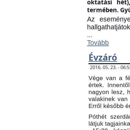
oktatási hét
termében. Gyü
Az eseménye
hallgathatjáto
...
Tovább
Évzáró
2016. 05. 23. - 06
Vége van a fé
értek. Innent
nagyon lesz, 
valakinek van
Erről később é
Póthét szerdá
látjuk tagjaink