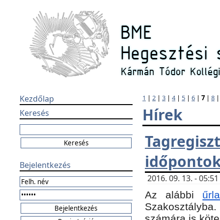
Kezdőlap
1
|
2
|
3
|
4
|
5
|
6
|
7
|
8
Hírek
Keresés
Tagregi
időponto
Bejelentkezés
2016. 09. 13. - 05:
Az alábbi
űr
Szakosztályba.
számára is köte