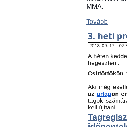
MMA:
...
Tovább
3. heti 
2018. 09. 17. - 0
A héten kedde
hegeszteni.
Csütörtökön
Aki még esetl
az
űrlap
on ér
tagok számár
kell újítani.
Tagregi
időpontok