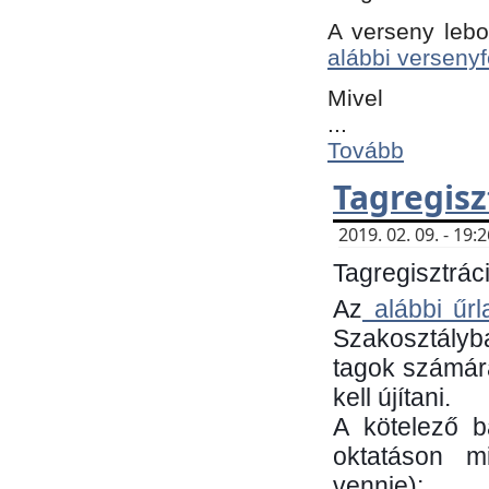
A verseny lebo
alábbi versenyf
Mivel
...
Tovább
Tagregisz
2019. 02. 09. - 19
Tagregisztráci
Az
alábbi űrl
Szakosztályb
tagok számára
kell újítani.
​A kötelező 
oktatáson m
vennie):