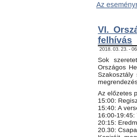
Az eseményről
VI. Orsz
felhívás
2018. 03. 23. - 0
Sok szerete
Országos He
Szakosztály 
megrendezésr
Az előzetes 
15:00: Regis
15:40: A ver
16:00-19:45:
20:
​15​
: Eredm
​20.30: Csapa