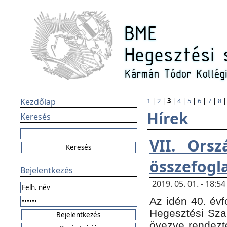
Kezdőlap
1
|
2
|
3
|
4
|
5
|
6
|
7
|
8
Hírek
Keresés
VII. Orsz
összefogl
Bejelentkezés
2019. 05. 01. - 18:
Az idén 40. évf
Hegesztési Sza
övezve rendezte