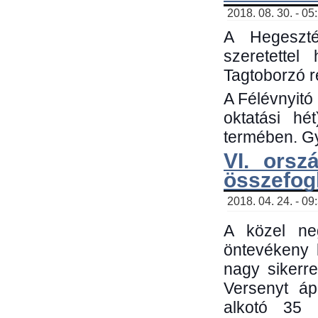
2018. 08. 30. - 05
A Hegeszté
szeretette
Tagtoborzó 
A Félévnyitó
oktatási h
termében. Gy
VI. orsz
összefog
2018. 04. 24. - 09
A közel neg
öntevékeny 
nagy sikerr
Versenyt áp
alkotó 35 h