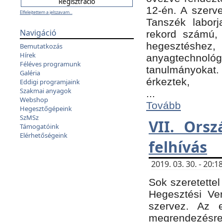
12-én. A szer
Elfelejtettem a jelszavam...
Tanszék laborj
Navigáció
rekord számú, 
hegesztéshe
Bemutatkozás
Hírek
anyagtechnológ
Féléves programunk
tanulmányokat.
Galéria
érkeztek,
Eddigi programjaink
Szakmai anyagok
...
Webshop
Tovább
Hegesztőgépeink
SzMSz
VII. Ors
Támogatóink
Elérhetőségeink
felhívás
2019. 03. 30. - 20
Sok szeretettel
Hegesztési Ve
szervez. Az 
megrendezésre 