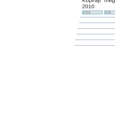
Kopirájt me
2010