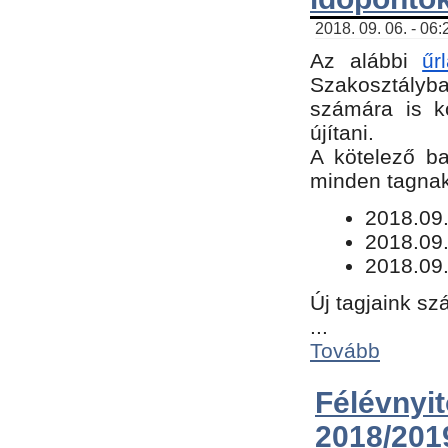
2018. 09. 06. - 06
Az alábbi
űr
Szakosztályba.
számára is k
újítani.
​A kötelező b
minden tagnak 
​2018.09
2018.09.
2018.09.
Új tagjaink sz
...
Tovább
Félévn
2018/201