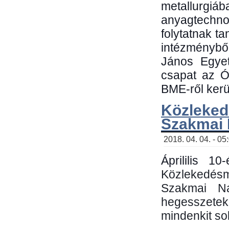
metallu
anyagtechn
folytatnak t
intézménybő
János Egyet
csapat az Ó
BME-ről kerül
Közleked
Szakmai
2018. 04. 04. - 05
Áprililis 1
Közlekedés
Szakmai N
hegesszetek 
mindenkit sok