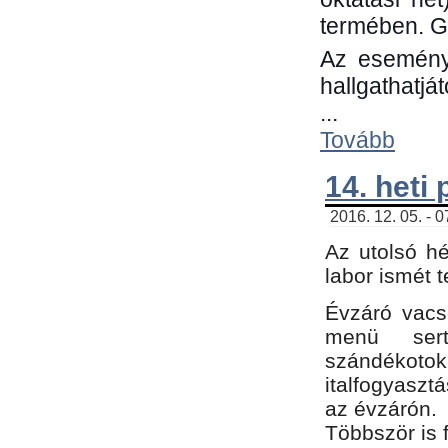
termében. G
Az eseménye
hallgathatjá
...
Tovább
14. heti
2016. 12. 05. - 
Az utolsó h
labor ismét 
Évzáró vacs
menü sert
szándékoto
italfogyaszt
az évzárón.
Többször is 