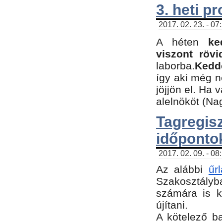
3. heti p
2017. 02. 23. - 07
A héten
ke
viszont rövi
laborba.
Kedde
így aki még 
jöjjön el. Ha 
alelnököt (Na
Tagreg
időponto
2017. 02. 09. - 08
Az alábbi
űr
Szakosztályba
számára is k
újítani.
​A kötelező b