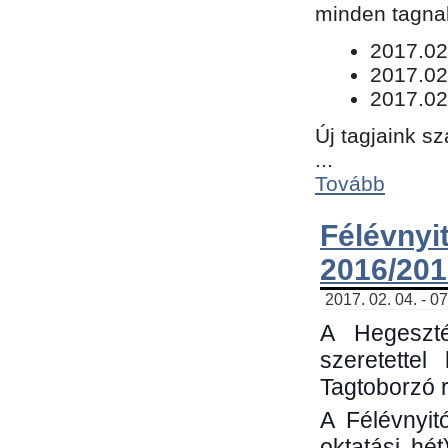
minden tagnak
​2017.02
2017.02
2017.02
Új tagjaink s
...
Tovább
Félévn
2016/201
2017. 02. 04. - 0
A Hegeszté
szeretette
Tagtoborzó 
A Félévnyit
oktatási hé