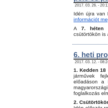
2017. 03. 26. - 20:
Idén újra van
információt meg
A
7. héten
csütörtökön is 
6. heti p
2017. 03. 12. - 08:
1. Kedden 18 
járművek fe
előadáson a 
magyarország
foglalkozás el
2. Csütörtökö
Idén először 