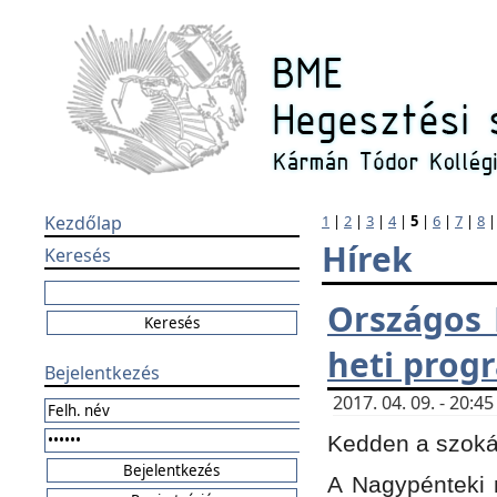
Kezdőlap
1
|
2
|
3
|
4
|
5
|
6
|
7
|
8
Hírek
Keresés
Országos 
heti prog
Bejelentkezés
2017. 04. 09. - 20:
Kedden a szokás
A Nagypénteki m