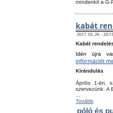
mindenkit a G-
kabát ren
2017. 03. 26. - 20
Kabát rendelé
Idén újra va
információt meg
Kirándulás
Április 1-én,
szervezünk. A 
...
Tovább
póló és pu