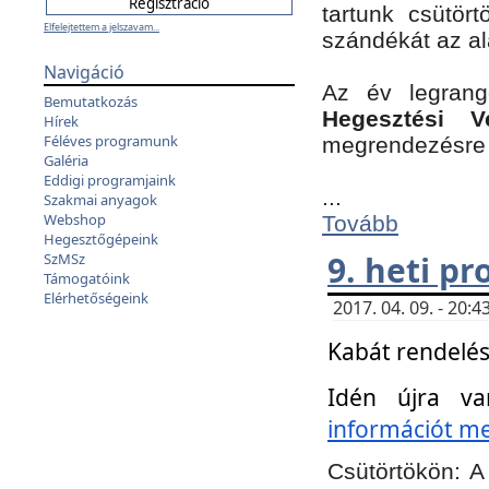
tartunk csütört
Elfelejtettem a jelszavam...
szándékát az a
Navigáció
Az év legran
Bemutatkozás
Hegesztési V
Hírek
Féléves programunk
megrendezésre 
Galéria
Eddigi programjaink
...
Szakmai anyagok
Webshop
Tovább
Hegesztőgépeink
9. heti p
SzMSz
Támogatóink
Elérhetőségeink
2017. 04. 09. - 20
Kabát rendelés
Idén újra va
információt meg
Csütörtökön:
A