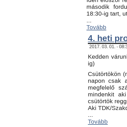
második fordu
18:30-ig tart,
...
Tovább
4. heti p
2017. 03. 01. - 08
Kedden várunk
ig)
Csütörtökön (
napon csak a
megfelelő sz
mindenkit ak
csütörtök regg
Aki TDK/Szak
...
Tovább