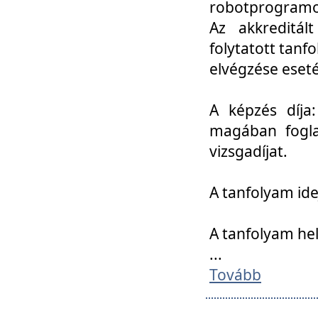
robotprogramoz
Az akkreditál
folytatott tan
elvégzése eset
A képzés díja
magában foglal
vizsgadíjat.
A tanfolyam ide
A tanfolyam he
...
Tovább