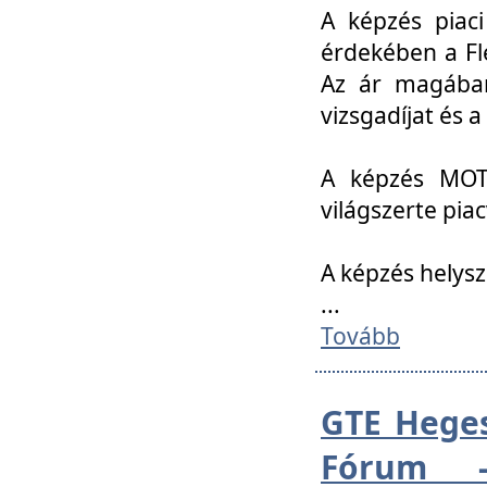
A képzés piac
érdekében a Fl
Az ár magában 
vizsgadíjat és a
A képzés MOT
világszerte pia
A képzés helys
...
Tovább
GTE Heges
Fórum -