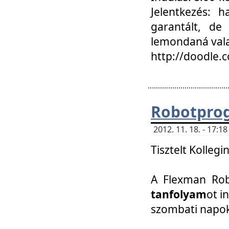
Jelentkezés: h
garantált, de
lemondaná vala
http://doodle.
Robotpro
2012. 11. 18. - 17:
Tisztelt Kollegi
A Flexman Robo
tanfolyam
ot i
szombati napo