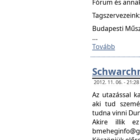
Fórum és annak
Tagszervezeink
Budapesti Műs
...
Tovább
Schwarchm
2012. 11. 06. - 21:
Az utazással k
aki tud szemé
tudna vinni Du
Akire illik 
bmeheginfo@gma
Köszönjük előre