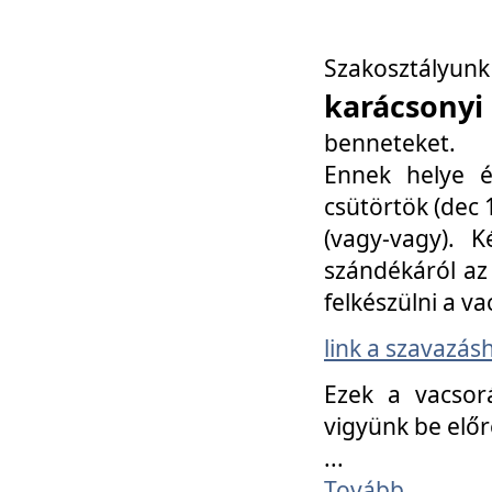
Szakosztály
karácsonyi
benneteket.
Ennek helye é
csütörtök (dec 1
(vagy-vagy). K
szándékáról az 
felkészülni a va
link a szavazás
Ezek a vacsor
vigyünk be előr
...
Tovább