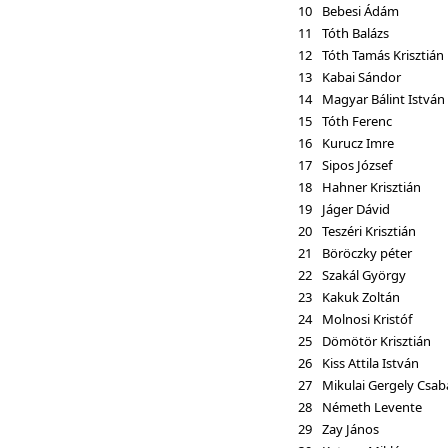
10
Bebesi Ádám
11
Tóth Balázs
12
Tóth Tamás Krisztián
13
Kabai Sándor
14
Magyar Bálint István
15
Tóth Ferenc
16
Kurucz Imre
17
Sipos József
18
Hahner Krisztián
19
Jáger Dávid
20
Teszéri Krisztián
21
Böröczky péter
22
Szakál György
23
Kakuk Zoltán
24
Molnosi Kristóf
25
Dömötör Krisztián
26
Kiss Attila István
27
Mikulai Gergely Csab
28
Németh Levente
29
Zay János