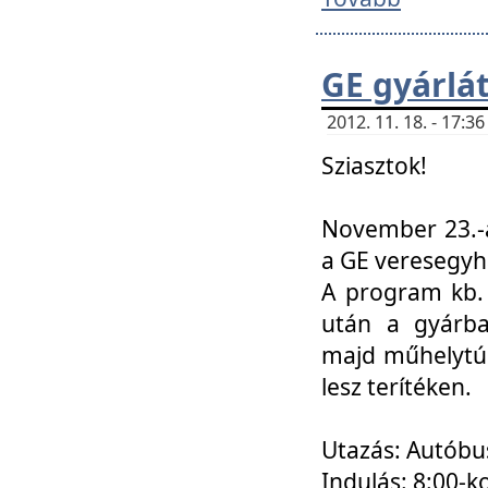
GE gyárlá
2012. 11. 18. - 17:
Sziasztok!
November 23.-á
a GE veresegyh
A program kb. 
után a gyárba
majd műhelytúr
lesz terítéken.
Utazás: Autóbu
Indulás: 8:00-k