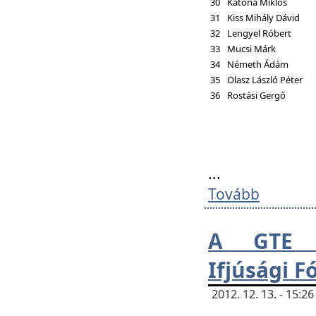
30
Katona Miklós
31
Kiss Mihály Dávid
32
Lengyel Róbert
33
Mucsi Márk
34
Németh Ádám
35
Olasz László Péter
36
Rostási Gergő
...
Tovább
A GTE H
Ifjúsági 
2012. 12. 13. - 15: