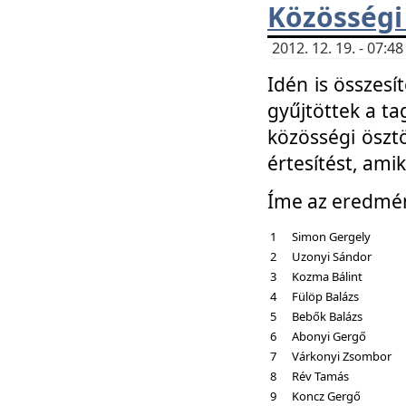
Közösségi
2012. 12. 19. - 07:
Idén is összesí
gyűjtöttek a ta
közösségi ösztö
értesítést, amik
Íme az eredmé
1
Simon Gergely
2
Uzonyi Sándor
3
Kozma Bálint
4
Fülöp Balázs
5
Bebők Balázs
6
Abonyi Gergő
7
Várkonyi Zsombor
8
Rév Tamás
9
Koncz Gergő