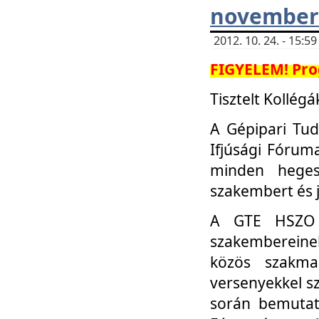
november 
2012. 10. 24. - 15:
FIGYELEM! Pro
Tisztelt Kollégá
A Gépipari Tu
Ifjúsági Fóru
minden heges
szakembert és 
A GTE HSZO I
szakembereinek
közös szakmai
versenyekkel sz
során bemutatk