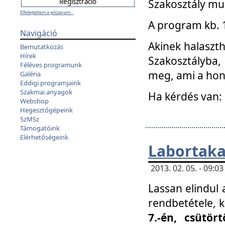
Szakosztály mu
Elfelejtettem a jelszavam...
A program kb. 1 
Navigáció
Akinek halaszth
Bemutatkozás
Hírek
Szakosztályba,
Féléves programunk
meg, ami a hon
Galéria
Eddigi programjaink
Szakmai anyagok
Ha kérdés van:
Webshop
Hegesztőgépeink
SzMSz
Támogatóink
Elérhetőségeink
Labortaka
2013. 02. 05. - 09:
Lassan elindul a
rendbetétele, k
7.-én, csütör