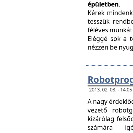
épületben.
Kérek mindenki
tesszük rendbe
féléves munkát
Eléggé sok a te
nézzen be nyu
Robotprog
2013. 02. 03. - 14:
A nagy érdeklőd
vezető robotg
kizárólag felső
számára ig