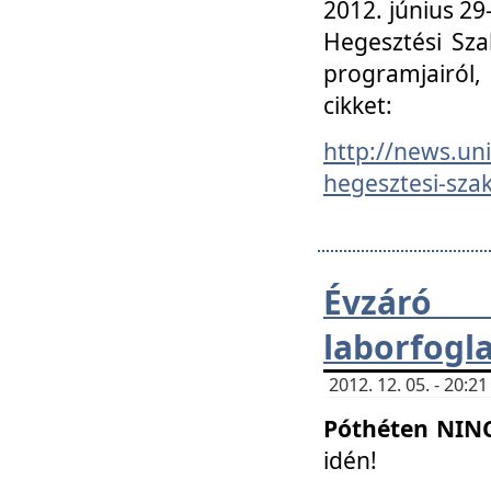
2012. június 2
Hegesztési Sza
programjairól,
cikket:
http://news.un
hegesztesi-szak
Évzáró 
laborfogl
2012. 12. 05. - 20:
Póthéten NIN
idén!