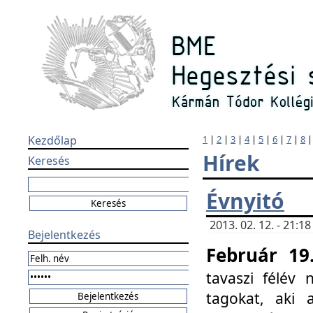
Kezdőlap
1
|
2
|
3
|
4
|
5
|
6
|
7
|
8
Hírek
Keresés
Évnyitó
2013. 02. 12. - 21:
Bejelentkezés
Február 19
tavaszi félév
tagokat, aki 