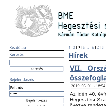
Kezdőlap
1
|
2
|
3
|
4
|
5
|
6
|
7
|
8
Hírek
Keresés
VII. Orsz
összefogl
Bejelentkezés
2019. 05. 01. - 18:
Az idén 40. évf
Hegesztési Sza
övezve rendezte