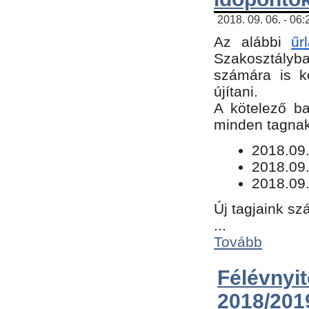
2018. 09. 06. - 06
Az alábbi
űr
Szakosztályba.
számára is k
újítani.
​A kötelező b
minden tagnak 
​2018.09
2018.09.
2018.09.
Új tagjaink sz
...
Tovább
Félévn
2018/201