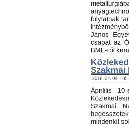
metallu
anyagtechn
folytatnak t
intézménybő
János Egyet
csapat az Ó
BME-ről kerül
Közleked
Szakmai
2018. 04. 04. - 05
Áprililis 1
Közlekedés
Szakmai N
hegesszetek 
mindenkit sok