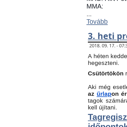
MMA:
...
Tovább
3. heti 
2018. 09. 17. - 0
A héten kedde
hegeszteni.
Csütörtökön
Aki még esetl
az
űrlap
on ér
tagok számár
kell újítani.
Tagregi
időpontok