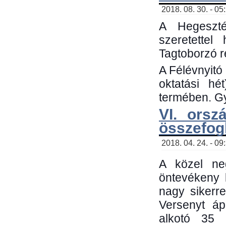
2018. 08. 30. - 05
A Hegeszté
szeretette
Tagtoborzó 
A Félévnyitó
oktatási h
termében. Gy
VI. orsz
összefog
2018. 04. 24. - 09
A közel neg
öntevékeny 
nagy sikerr
Versenyt áp
alkotó 35 h