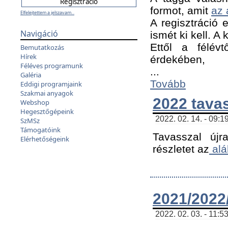
formot, amit
az 
Elfelejtettem a jelszavam...
A regisztráció e
Navigáció
ismét ki kell. A
Ettől a félév
Bemutatkozás
Hírek
érdekében,
Féléves programunk
...
Galéria
Tovább
Eddigi programjaink
Szakmai anyagok
2022 tava
Webshop
Hegesztőgépeink
2022. 02. 14. - 09:1
SzMSz
Támogatóink
Tavasszal újr
Elérhetőségeink
részletet az
alá
2021/2022/
2022. 02. 03. - 11:5