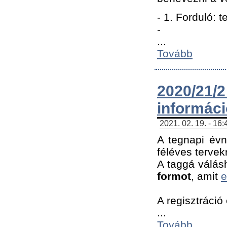
- 1. Forduló: 
-
...
Tovább
2020/21
informác
2021. 02. 19. - 16
A tegnapi évn
féléves tervek
A taggá válásh
formot
, amit
e
A regisztráció 
...
Tovább