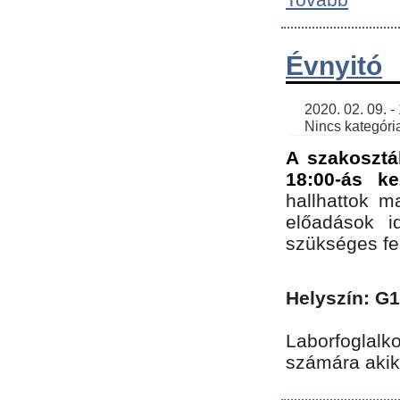
Évnyitó
    2020. 02. 09. - 19:30 | SimonGergo | 

    Nincs kategória
A szakosztá
18:00-ás ke
hallhattok ma
előadások id
szükséges fe
Helyszín: G
Laborfoglalk
számára akik