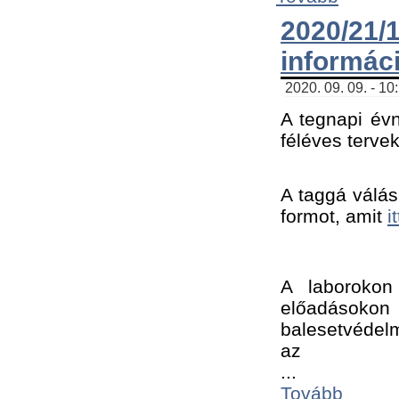
2020/21
informác
2020. 09. 09. - 10
A tegnapi évn
féléves tervek
A taggá válásh
formot, amit 
i
A laborokon 
előadásokon 
balesetvédelm
az ﻿
...
Tovább