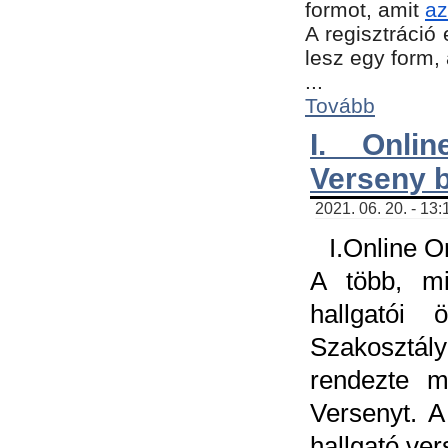
formot, amit
az
A regisztráció 
lesz egy form,
...
Tovább
I. Onli
Verseny 
2021. 06. 20. - 13
I.Online 
A több, mi
hallgatói
Szakosztál
rendezte m
Versenyt. A
hallgató ve