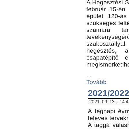
A Hegesztési Sz
február 15-én 
épület 120-a
szükséges felt
számára tar
tevékenységéről
szakosztálly
hegesztés, 
csapatépítő e
megismerkedhet
...
Tovább
2021/2022
2021. 09. 13. - 14:
A tegnapi évny
féléves tervekr
A taggá válásh