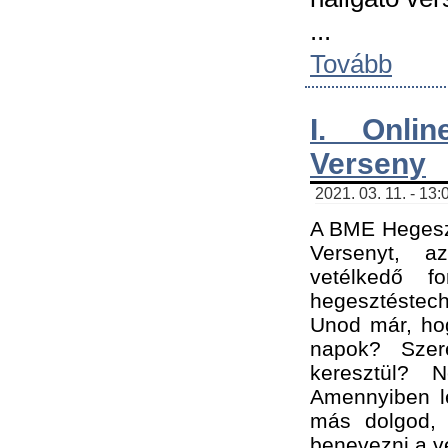
...
Tovább
I. Onli
Verseny
2021. 03. 11. - 13:
A BME Hegeszt
Versenyt, a
vetélkedő f
hegesztéstec
Unod már, hog
napok? Szer
keresztül? 
Amennyiben le
más dolgod,
benevezni a ve