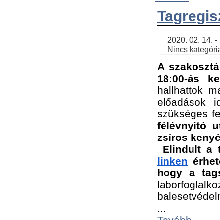
Tagregis
    2020. 02. 14. - 18:56 | SimonGergo | 

    Nincs kategória
A szakosztá
18:00-ás ke
hallhattok ma
előadások id
szükséges fe
félévnyitó u
zsíros kenyé
Elindult a 
linken
 érhet
hogy a tags
laborfogla
balesetvédel
...
Tovább