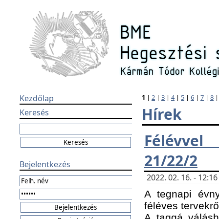
Kezdőlap
1
|
2
|
3
|
4
|
5
|
6
|
7
|
8
Hírek
Keresés
Félévvel
21/22/2
Bejelentkezés
2022. 02. 16. - 12:
A tegnapi évny
féléves tervekrő
A taggá válásho