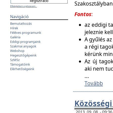
Szakosztályban
Elfelejtettem a jelszavam...
Fontos
:
Navigáció
az eddigi 
Bemutatkozás
Hírek
jeleznie ke
Féléves programunk
Galéria
A gyűlés az
Eddigi programjaink
a régi tago
Szakmai anyagok
Webshop
kérünk min
Hegesztőgépeink
SzMSz
Az új tago
Támogatóink
aki nem tud
Elérhetőségeink
...
Tovább
Közösségi
2013. 09. 08. - 09: