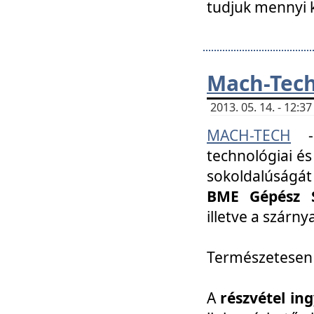
tudjuk mennyi k
Mach-Tech 
2013. 05. 14. - 12:
MACH-TECH
technológiai és
sokoldalúságát
BME Gépész S
illetve a szárn
Természetesen
A
részvétel in