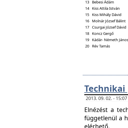
13
Bebesi Ádám
14
Kiss Attila István
15
Kiss Mihály Dávid
16
Molnár József Bálint
17
Csurgai József Dávid
18
Koncz Gergő
19
Kádár- Németh Jáno
20
Rév Tamás
Technikai
2013. 09. 02. - 15:
Elnézést a tec
függetlenül a 
elérhető.