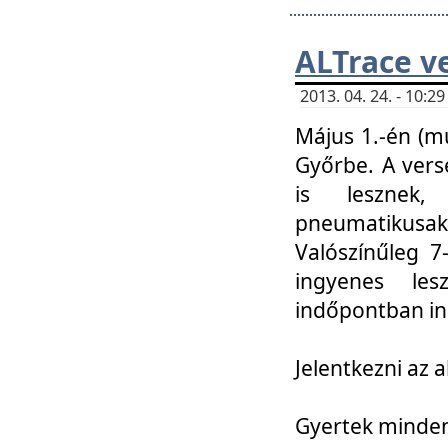
ALTrace v
2013. 04. 24. - 10:
Május 1.-én (m
Győrbe. A vers
is lesznek
pneumatikusak
Valószínűleg 7
ingyenes lesz
indőpontban in
Jelentkezni az a
Gyertek mindenk