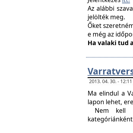
Az alábbi szav
jelölték meg.
Őket szeretném 
e még az időpo
Ha valaki tud 
Varratver
2013. 04. 30. - 12:
Ma elindul a V
lapon lehet, er
Nem kell mi
kategóriánként 