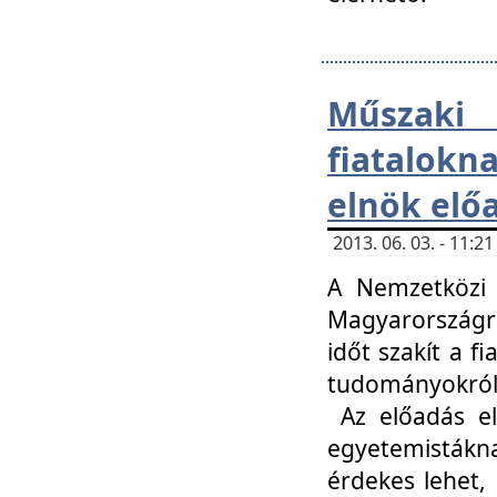
Műsza
fiatalokn
elnök elő
2013. 06. 03. - 11:
A Nemzetközi 
Magyarországr
időt szakít a f
tudományokról 
Az előadás el
egyetemisták
érdekes lehet,