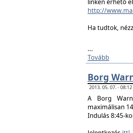
linken érhető el
http://www.mac
Ha tudtok, nézz
...
Tovább
Borg Warn
2013. 05. 07. - 08:
A Borg Warne
maximálisan 14 
Indulás 8:45-ko
Jelentkezés
itt!