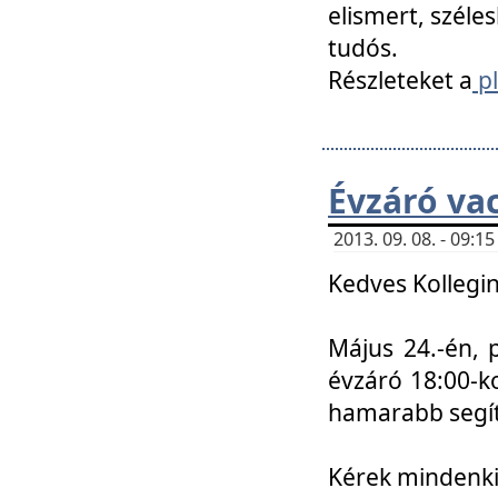
elismert, széle
tudós.
Részleteket a
pl
Évzáró va
2013. 09. 08. - 09:
Kedves Kollegin
Május 24.-én, 
évzáró 18:00-ko
hamarabb segít
Kérek mindenkit