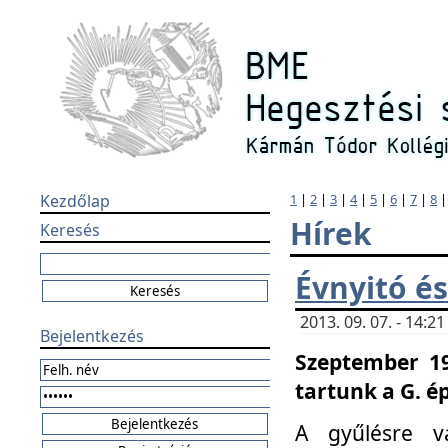
Kezdőlap
1
|
2
|
3
|
4
|
5
|
6
|
7
|
8
Hírek
Keresés
Évnyitó és
2013. 09. 07. - 14:
Bejelentkezés
Szeptember 19
tartunk a G. é
A gyűlésre v