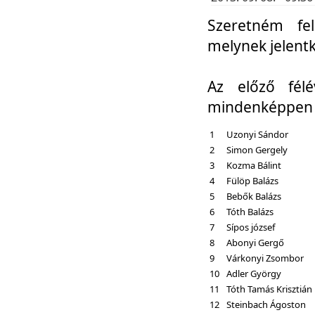
Szeretném fel
melynek jelent
Az előző fél
mindenképpen a
1
Uzonyi Sándor
2
Simon Gergely
3
Kozma Bálint
4
Fülöp Balázs
5
Bebők Balázs
6
Tóth Balázs
7
Sípos józsef
8
Abonyi Gergő
9
Várkonyi Zsombor
10
Adler György
11
Tóth Tamás Krisztián
12
Steinbach Ágoston