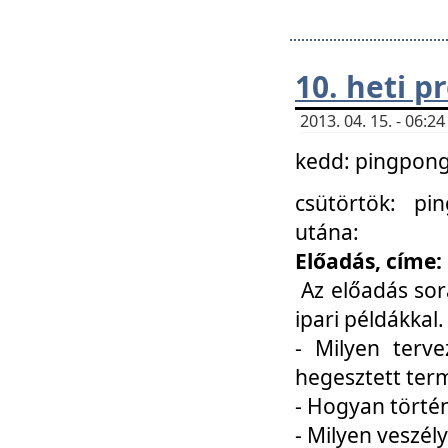
10. heti 
2013. 04. 15. - 06:
kedd: pingpong 
csütörtök: pi
utána:
Előadás, címe:
Az előadás sor
ipari példákkal
- Milyen terve
hegesztett ter
- Hogyan törté
- Milyen veszély