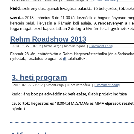
kedd
: szekrény darabjainak levágása, palacktartó befejezése, többie
szerda:
2013. március 6-án 11:00-tól kezdődik a hagyományosan meg
A rendezvényen a Hege
keretein belül. Helyszín a Kármán koli aulája.
fogja magát, ezzel kapcsolatban 2 dologra hívnám fel a figyelmeteket:
Rehm Roadshow 2013
2013. 02. 27. - 07:05 | SimonGergo | Nincs kategória. |
0 komment eddig
Február 28.-án, csütörtökön a Rehm Hegesztéstechnika jön előadásoka
nyitottak, részletes programot
itt
találhattok.
3. heti program
2013. 02. 25. - 19:12 | SimonGergo | Nincs kategória. |
0 komment eddig
kedd: láng box palackvédőinek befejezése, újabb projekt indítása
csütörtök: hegesztés és 18:00-tól MIG/MAG és MMA eljárások részle
ajánlott.