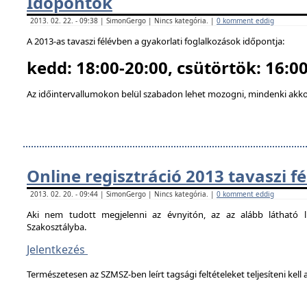
Időpontok
2013. 02. 22. - 09:38 | SimonGergo | Nincs kategória. |
0 komment eddig
A 2013-as tavaszi félévben a gyakorlati foglalkozások időpontja:
kedd: 18:00-20:00, csütörtök: 16:00
Az időintervallumokon belül szabadon lehet mozogni, mindenki akkor
Online regisztráció 2013 tavaszi f
2013. 02. 20. - 09:44 | SimonGergo | Nincs kategória. |
0 komment eddig
Aki nem tudott megjelenni az évnyitón, az az alább látható li
Szakosztályba.
Jelentkezés
Természetesen az SZMSZ-ben leírt tagsági feltételeket teljesíteni kell a