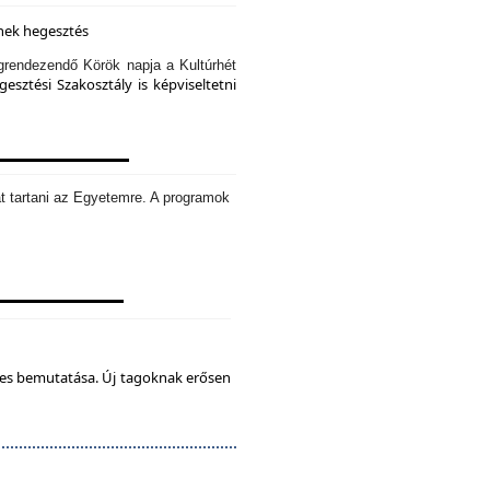
knek hegesztés
rendezendő Körök napja a Kultúrhét
sztési Szakosztály is képviseltetni
t tartani az Egyetemre. A programok
tes bemutatása. Új tagoknak erősen