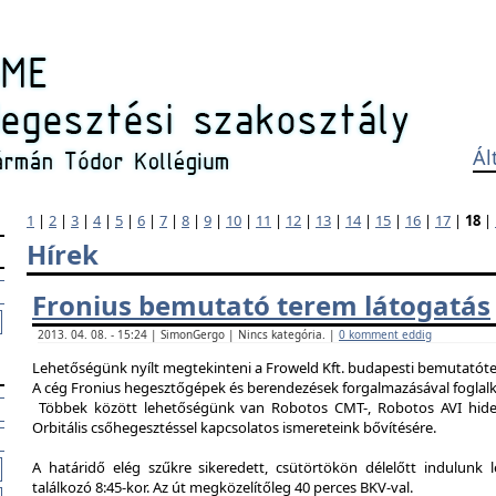
Ál
1
|
2
|
3
|
4
|
5
|
6
|
7
|
8
|
9
|
10
|
11
|
12
|
13
|
14
|
15
|
16
|
17
|
18
|
Hírek
Fronius bemutató terem látogatás
2013. 04. 08. - 15:24 | SimonGergo | Nincs kategória. |
0 komment eddig
Lehetőségünk nyílt megtekinteni a Froweld Kft. budapesti bemutatóter
A cég Fronius hegesztőgépek és berendezések forgalmazásával foglalk
Többek között lehetőségünk van Robotos CMT-, Robotos AVI hide
Orbitális csőhegesztéssel kapcsolatos ismereteink bővítésére.
A határidő elég szűkre sikeredett, csütörtökön délelőtt indulunk 
találkozó 8:45-kor. Az út megközelítőleg 40 perces BKV-val.