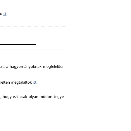
n:
itt
.
észt, a hagyományoknak megfelelően
ékelten megtaláltok
itt.
it, hogy ezt csak olyan módon tegye,