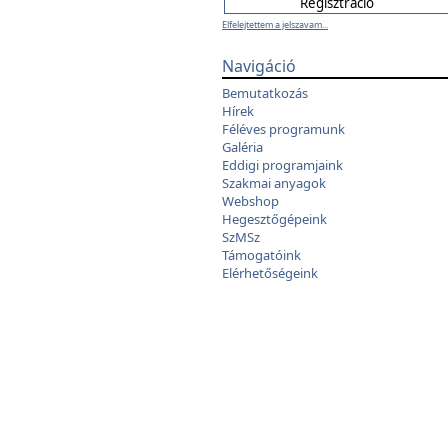
Elfelejtettem a jelszavam...
Navigáció
Bemutatkozás
Hírek
Féléves programunk
Galéria
Eddigi programjaink
Szakmai anyagok
Webshop
Hegesztőgépeink
SzMSz
Támogatóink
Elérhetőségeink