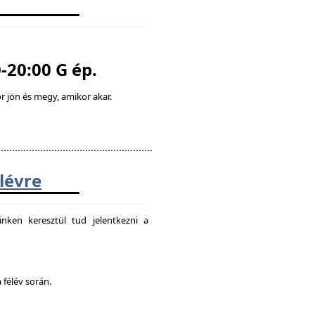
-20:00 G ép.
 jön és megy, amikor akar.
élévre
nken keresztül tud jelentkezni a
 félév során.