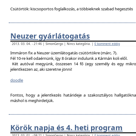
Csütörtök: kiscsoportos foglalkozás, a többieknek szabad hegesztés
Neuzer gyárlátogatás
2013. 03. 04. - 21:46 | SimonGergo | Nincs kategória. |
0 komment eddig
Immáron fix a Neuzer üzemlátogatás csütörtökre (márc. 7).
Fél 10-re kell odaérnünk, így 8 órakor indulunk a Kármán koli elől.
Két autóval megyünk, összesen 14 fő (egy személy és egy mikro
jelentkezzen az, aki szeretne jönni!
doodle
Fontos, hogy a jelentkezés határideje a szakosztályos hallgatókn
máshol is meghirdetjük.
Körök napja és 4. heti program
2013. 03. 01. - 08:21 | SimonGergo | Nincs kategória. |
0 komment eddig