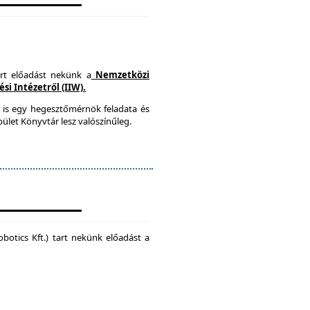
art előadást nekünk a
Nemzetközi
i Intézetről (IIW).
 is egy hegesztőmérnök feladata és
ület Könyvtár lesz valószínűleg.
botics Kft.) tart nekünk előadást a