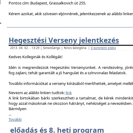
Pontos cím: Budapest, Grassalkovich út 255.
Kérem azokat, akik szívesen eljönnének, jelentkezzenek az alábbi linke
Hegesztési Verseny jelentkezés
2013. 04. 02. - 13:29 | SimonGergo | Nincs kategória. |
0 komment eddig
Kedves Kolleginák és Kollégák!
Idén is megrendezzük Hegesztési Versenyünket. A rendezvény, jór
fog zajlani, tehát garantált a jó hangulat és a színvonalas feladatok.
További információkat a verseny kiírásából meríthettek, amelyet mell
Nevezni az alábbi linken tudtok:
link
A link birtokában bárki szerkesztheti a tartalmat, de kérek mindenk
hogy azzal másoknak ne okozzon hátrányt, nehézséget a nevezésben.
Bármilyen
...
Tovább
előadás és 8. heti program