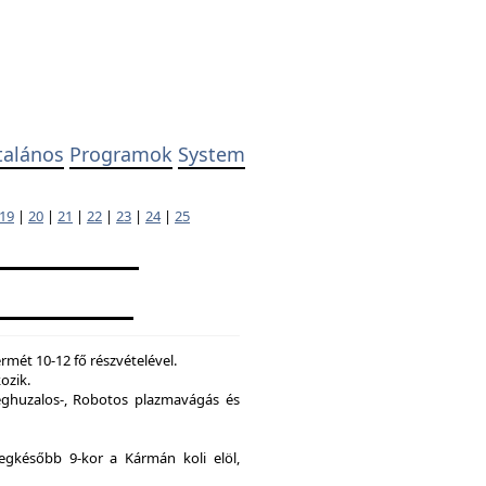
talános
Programok
System
19
|
20
|
21
|
22
|
23
|
24
|
25
mét 10-12 fő részvételével.
ozik.
ghuzalos-, Robotos plazmavágás és
legkésőbb 9-kor a Kármán koli elöl,