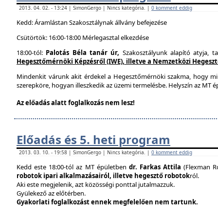
2013. 04. 02. - 13:24 | SimonGergo | Nincs kategória. |
0 komment eddig
Kedd: Áramlástan Szakosztálynak állvány befejezése
Csütörtök: 16:00-18:00 Mérlegasztal elkezdése
18:00-tól:
Palotás Béla tanár úr,
Szakosztályunk alapító atyja, t
Hegesztőmérnöki Képzésről (IWE), illetve a Nemzetközi Hegesztés
Mindenkit várunk akit érdekel a Hegesztőmérnöki szakma, hogy mi
szerepköre, hogyan illeszkedik az üzemi termelésbe. Helyszín az MT ép
Az előadás alatt foglalkozás nem lesz!
Előadás és 5. heti program
2013. 03. 10. - 19:58 | SimonGergo | Nincs kategória. |
0 komment eddig
Kedd este 18:00-tól az MT épületben
dr. Farkas Attila
(Flexman Ro
robotok ipari alkalmazásairól, illetve hegesztő robotok
ról.
Aki este megjelenik, azt közösségi ponttal jutalmazzuk.
Gyülekező az előtérben.
Gyakorlati foglalkozást ennek megfelelően nem tartunk.