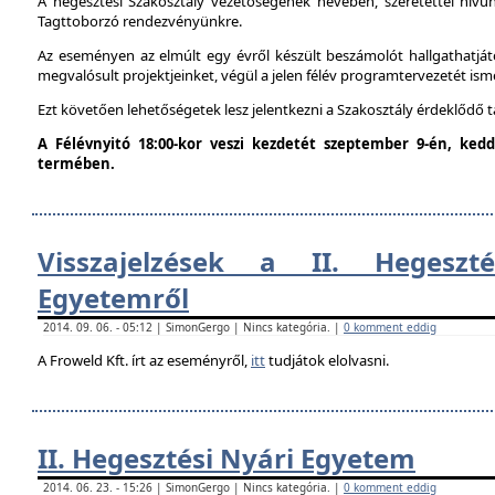
A hegesztési Szakosztály vezetőségének nevében, szeretettel hív
Tagttoborzó rendezvényünkre.
Az eseményen az elmúlt egy évről készült beszámolót hallgathatjáto
megvalósult projektjeinket, végül a jelen félév programtervezetét ism
Ezt követően lehetőségetek lesz jelentkezni a Szakosztály érdeklődő 
A Félévnyitó 18:00-kor veszi kezdetét szeptember 9-én, ke
termében.
Visszajelzések a II. Hegeszt
Egyetemről
2014. 09. 06. - 05:12 | SimonGergo | Nincs kategória. |
0 komment eddig
A Froweld Kft. írt az eseményről,
itt
tudjátok elolvasni.
II. Hegesztési Nyári Egyetem
2014. 06. 23. - 15:26 | SimonGergo | Nincs kategória. |
0 komment eddig