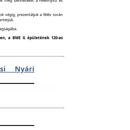
unk meg benneteket a Félévnyitó és
k végig, prezentáljuk a félév során
ertetjük.
tagságába.
dden, a BME G épületének 120-as
ési Nyári