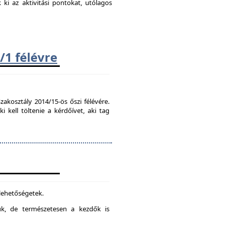
k ki az aktivitási pontokat, utólagos
/1 félévre
zakosztály 2014/15-ös őszi félévére.
kell töltenie a kérdőívet, aki tag
 lehetőségetek.
juk, de természetesen a kezdők is