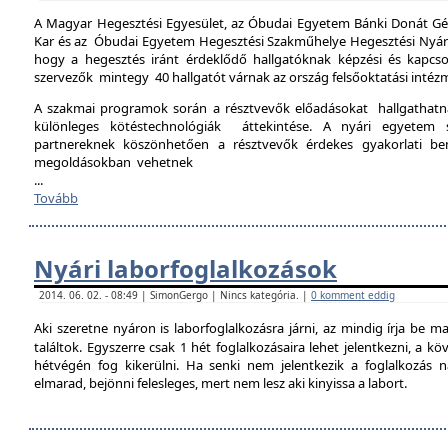
A Magyar Hegesztési Egyesület, az Óbudai Egyetem Bánki Donát Gé
Kar és az Óbudai Egyetem Hegesztési Szakműhelye Hegesztési Nyári 
hogy a hegesztés iránt érdeklődő hallgatóknak képzési és kapcso
szervezők mintegy 40 hallgatót várnak az ország felsőoktatási intéz
A szakmai programok során a résztvevők előadásokat hallgathat
különleges kötéstechnológiák áttekintése. A nyári egyetem 
partnereknek köszönhetően a résztvevők érdekes gyakorlati b
megoldásokban vehetnek
...
Tovább
Nyári laborfoglalkozások
2014. 06. 02. - 08:49 | SimonGergo | Nincs kategória. |
0 komment eddig
Aki szeretne nyáron is laborfoglalkozásra járni, az mindig írja be m
találtok. Egyszerre csak 1 hét foglalkozásaira lehet jelentkezni, a k
hétvégén fog kikerülni. Ha senki nem jelentkezik a foglalkozás na
elmarad, bejönni felesleges, mert nem lesz aki kinyissa a labort.