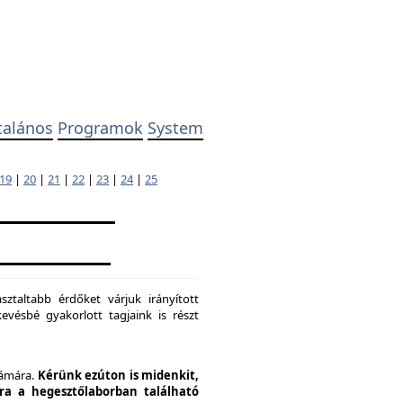
talános
Programok
System
19
|
20
|
21
|
22
|
23
|
24
|
25
ztaltabb érdőket várjuk irányított
evésbé gyakorlott tagjaink is részt
zámára.
Kérünk ezúton is midenkit,
pra a hegesztőlaborban található