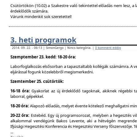
Csütörtökön (10.02) a Szakestre való tekintettel előadás nem lesz, a l
érdeklődők számára.
Várunk mindenkit sok szeretettel!
3. heti programok
2014. 09. 22. - 06:13 | SimonGergo | Nincs kategória. |
0 komment eddig
Szemptember 23. kedd: 18-20 óra:
Laborfoglalkozás elsősorban a tapasztaltabb kollégák számámra. A ve
eljárással fogunk közelebbről megismerkedni.
Szemtember 25. csütörtök:
16-18 óra:
Gyakorlat az új érdeklődő tagoknak, akiknek régebbi t
laborral, gépekkel.
18-20 óra:
Alapozó előadás, melyet évente kötelező meghallgatni min
20-22 óra:
Estebéd. Egy új programsorozat, melyben a hegesztés vilá
alkalommal vendégünk Bakos Levente, aki a hétvégén megrendez
Ifjúsági Hegesztési Konferencia és Hegesztési Verseny főszervezője. 
...