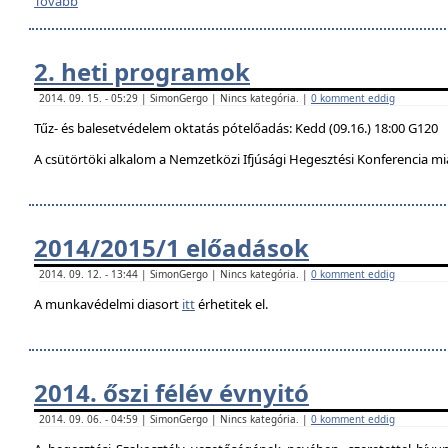
Tovább
2. heti programok
2014. 09. 15. - 05:29 | SimonGergo | Nincs kategória. |
0 komment eddig
Tűz- és balesetvédelem oktatás pótelőadás: Kedd (09.16.) 18:00 G120
A csütörtöki alkalom a Nemzetközi Ifjúsági Hegesztési Konferencia mi
2014/2015/1 előadások
2014. 09. 12. - 13:44 | SimonGergo | Nincs kategória. |
0 komment eddig
A munkavédelmi diasort
itt
érhetitek el.
2014. őszi félév évnyitó
2014. 09. 06. - 04:59 | SimonGergo | Nincs kategória. |
0 komment eddig