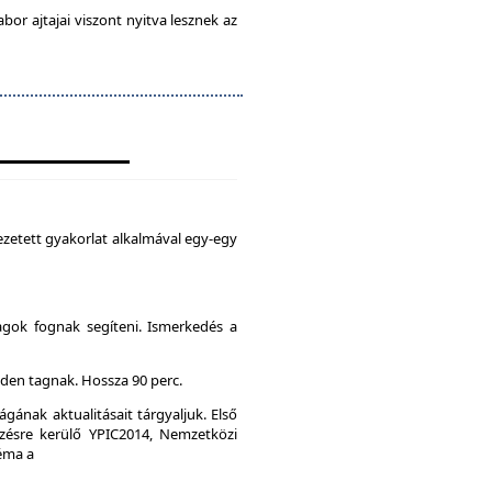
abor ajtajai viszont nyitva lesznek az
zetett gyakorlat alkalmával egy-egy
agok fognak segíteni. Ismerkedés a
den tagnak. Hossza 90 perc.
gának aktualitásait tárgyaljuk. Első
ésre kerülő YPIC2014, Nemzetközi
Téma a