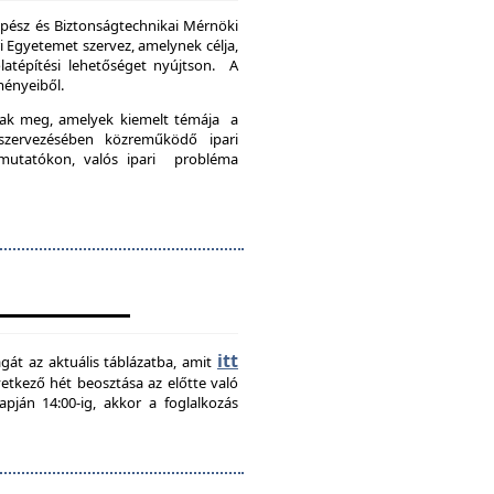
pész és Biztonságtechnikai Mérnöki
Egyetemet szervez, amelynek célja,
latépítési lehetőséget nyújtson. A
ményeiből.
nak meg, amelyek kiemelt témája a
szervezésében közreműködő ipari
emutatókon, valós ipari probléma
itt
agát az aktuális táblázatba, amit
övetkező hét beosztása az előtte való
pján 14:00-ig, akkor a foglalkozás