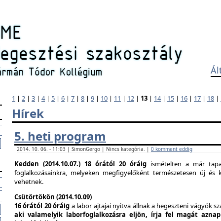
Ál
1
|
2
|
3
|
4
|
5
|
6
|
7
|
8
|
9
|
10
|
11
|
12
|
13
|
14
|
15
|
16
|
17
|
18
|
Hírek
5. heti program
2014. 10. 06. - 11:03 | SimonGergo | Nincs kategória. |
0 komment eddig
Kedden (2014.10.07.)
18 órától 20 óráig
ismételten a már tapas
foglalkozásainkra, melyeken megfigyelőként természetesen új és k
vehetnek.
Csütörtökön (2014.10.09)
16 órától 20 óráig
a labor ajtajai nyitva állnak a hegeszteni vágyók s
aki valamelyik laborfoglalkozásra eljön, írja fel magát azna