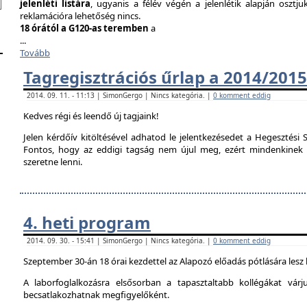
jelenléti listára
, ugyanis a félév végén a jelenlétik alapján osztju
reklamációra lehetőség nincs.
18 órától a G120-as teremben
a
...
Tovább
Tagregisztrációs űrlap a 2014/2015
2014. 09. 11. - 11:13 | SimonGergo | Nincs kategória. |
0 komment eddig
Kedves régi és leendő új tagjaink!
Jelen kérdőív kitöltésével adhatod le jelentkezésedet a Hegesztési S
Fontos, hogy az eddigi tagság nem újul meg, ezért mindenkinek ki 
szeretne lenni.
4. heti program
2014. 09. 30. - 15:41 | SimonGergo | Nincs kategória. |
0 komment eddig
Szeptember 30-án 18 órai kezdettel az Alapozó előadás pótlására lesz
A laborfoglalkozásra elsősorban a tapasztaltabb kollégákat vár
becsatlakozhatnak megfigyelőként.