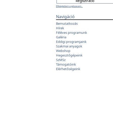
Elfelejtettem a jelszavam...
Navigáció
Bemutatkozás
Hírek
Féléves programunk
Galéria
Eddigi programjaink
Szakmai anyagok
Webshop
Hegesztőgépeink
SzMSz
Támogatóink
Elérhetőségeink