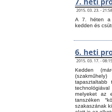
7. heti p
2015. 03. 23. - 21
A 7. héten a 
kedden és csüt
6. heti p
2015. 03. 17. - 08
Kedden (márc
(szakműhely)
tapasztaltabb 
technológiával
melyeket az e
tanszéken "k
szakaszának ki
alatt is az alko