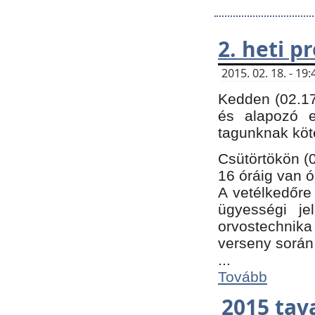
2. heti 
2015. 02. 18. - 1
Kedden (02.17
és alapozó e
tagunknak köt
Csütörtökön (0
16 óráig van ó
A vetélkedőre 
ügyességi je
orvostechnika 
verseny során
...
Tovább
2015 tav