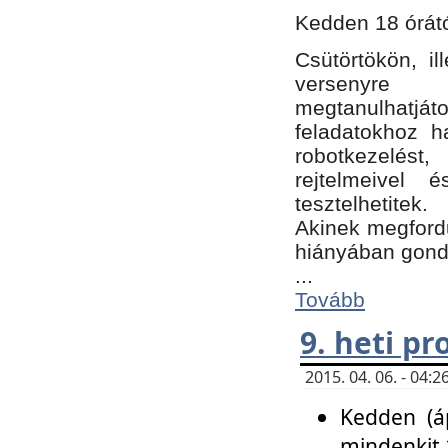
Kedden 18 órátó
Csütörtökön, i
versenyre k
megtanulhatj
feladatokhoz ha
robotkezelést
rejtelmeivel 
tesztelhetitek.
Akinek megfordu
hiányában gon
...
Tovább
9. heti p
2015. 04. 06. - 04
Kedden (áp
mindenkit 