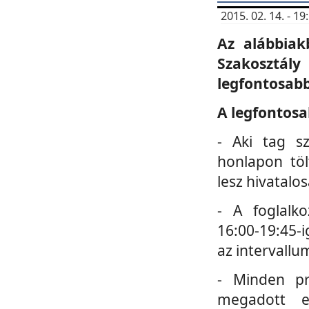
2015. 02. 14. - 
Az alábbiak
Szakosztá
legfontosabb
A legfontosa
- Aki tag s
honlapon töl
lesz hivatalo
- A foglalk
16:00-19:45-i
az intervallu
- Minden pr
megadott e