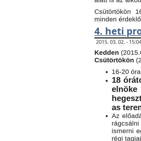
Csütörtökön 1
minden érdeklő
4. heti p
2015. 03. 02. - 15
Kedden
(2015.
Csütörtökön
(
16-20 óra
18 órát
elnöke
hegeszt
as ter
Az előad
rágcsálni
ismerni e
régi tagja