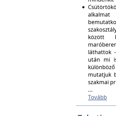
Csütörtökö
alkalmat
bemutatko
szakosztál
között
maróbere
láthattok
után mi i
különböző 
mutatjuk b
szakmai p
...
Tovább