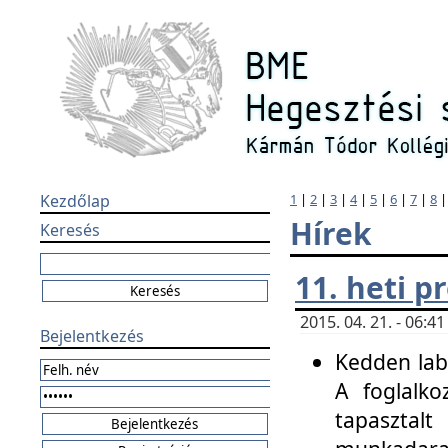
Kezdőlap
1
|
2
|
3
|
4
|
5
|
6
|
7
|
8
Hírek
Keresés
11. heti 
2015. 04. 21. - 06:
Bejelentkezés
Kedden labo
A foglalko
tapasztal