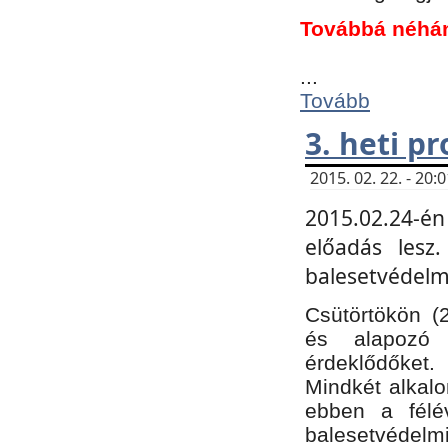
Továbbá néhá
...
Tovább
3. heti p
2015. 02. 22. - 20
2015.02.24-én
előadás lesz
balesetvédelmi
Csütörtökön (
és alapozó e
érdeklődőket.
Mindkét alkalo
ebben a félé
balesetvédelmi