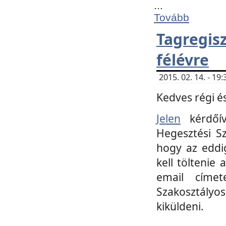
...
Tovább
Tagregi
félévre
2015. 02. 14. - 1
Kedves régi és
Jelen
kérdőív
Hegesztési Sz
hogy az eddi
kell töltenie
email címet
Szakosztályo
kiküldeni.