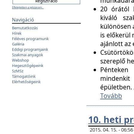
munkadarab
20 órától 
Elfelejtettem a jelszavam...
kiváló sz
Navigáció
különösen a
Bemutatkozás
Hírek
is előkerül
Féléves programunk
ajánlott az
Galéria
Eddigi programjaink
Csütörtökö
Szakmai anyagok
szereplő he
Webshop
Hegesztőgépeink
Pénteken 
SzMSz
Támogatóink
mindenkit
Elérhetőségeink
épületben. 
Tovább
10. heti 
2015. 04. 15. - 06: