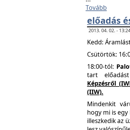
Tovább
előadás é
2013. 04. 02. - 13
Kedd: Áramlást
Csütörtök: 16:
18:00-tól:
Palo
tart előadá
Képzésről (IW
(IIW).
Mindenkit vá
hogy mi is egy
illeszkedik az
lesz valószínűl