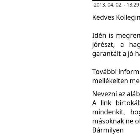
2013. 04. 02. - 13:
Kedves Kollegin
Idén is megren
jórészt, a ha
garantált a jó 
További informá
mellékelten me
Nevezni az aláb
A link birtoká
mindenkit, h
másoknak ne ok
Bármilyen
...