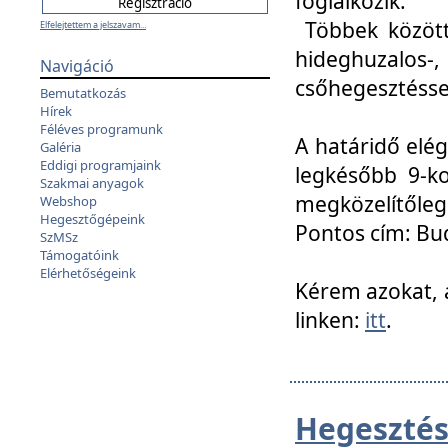
foglalkozik.
Többek között
Elfelejtettem a jelszavam...
hideghuzalo
Navigáció
csőhegesztéssel
Bemutatkozás
Hírek
Féléves programunk
A határidő elég
Galéria
Eddigi programjaink
legkésőbb 9-ko
Szakmai anyagok
megközelítőleg
Webshop
Hegesztőgépeink
Pontos cím: Bud
SzMSz
Támogatóink
Elérhetőségeink
Kérem azokat, a
linken:
itt
.
Hegesztés