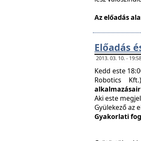
Az előadás ala
Előadás é
2013. 03. 10. - 19
Kedd este 18:0
Robotics Kf
alkalmazásairó
Aki este megjel
Gyülekező az e
Gyakorlati fo