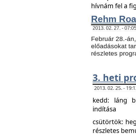
hívnám fel a f
Rehm Roa
2013. 02. 27. - 07:0
Február 28.-án
előadásokat tar
részletes prog
3. heti p
2013. 02. 25. - 19
kedd: láng b
indítása
csütörtök: he
részletes bemu