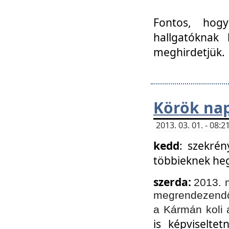
Fontos, hogy
hallgatóknak
meghirdetjük.
Körök nap
2013. 03. 01. - 08
kedd
: szekrén
többieknek he
szerda:
2013. 
megrendezendő 
a Kármán koli 
is képviselte