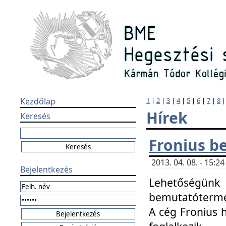
Kezdőlap
1
|
2
|
3
|
4
|
5
|
6
|
7
|
8
Hírek
Keresés
Fronius b
2013. 04. 08. - 15:
Bejelentkezés
Lehetőségünk 
bemutatótermét
A cég Fronius 