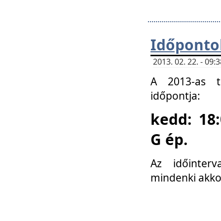
Időponto
2013. 02. 22. - 09
A 2013-as ta
időpontja:
kedd: 18:
G ép.
Az időinter
mindenki akko