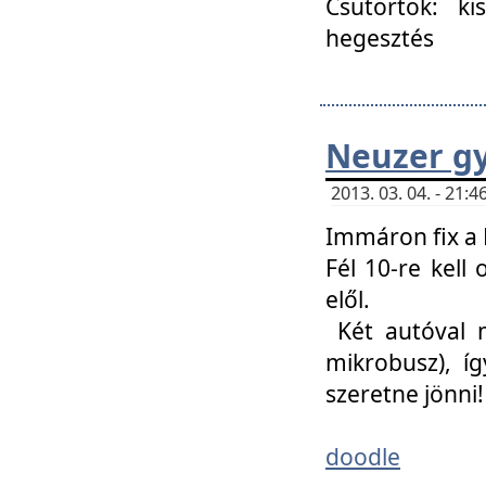
Csütörtök: ki
hegesztés
Neuzer gy
2013. 03. 04. - 21
Immáron fix a 
Fél 10-re kell
elől.
Két autóval 
mikrobusz), í
szeretne jönni!
doodle