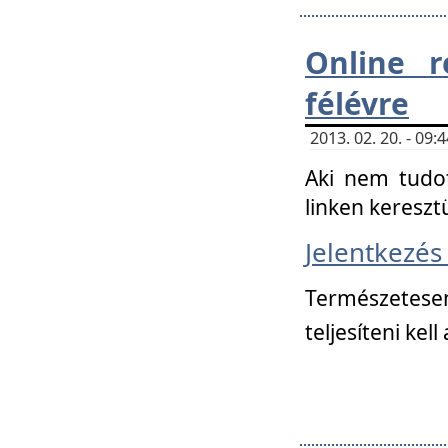
Online r
félévre
2013. 02. 20. - 09
Aki nem tudot
linken kereszt
Jelentkezé
Természetese
teljesíteni kell