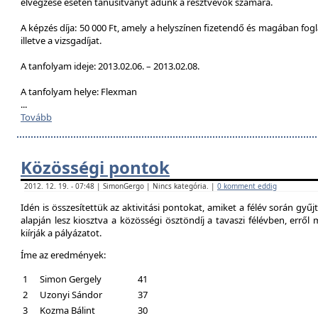
elvégzése esetén tanúsítványt adunk a résztvevők számára.
A képzés díja: 50 000 Ft, amely a helyszínen fizetendő és magában foglal
illetve a vizsgadíjat.
A tanfolyam ideje: 2013.02.06. – 2013.02.08.
A tanfolyam helye: Flexman
...
Tovább
Közösségi pontok
2012. 12. 19. - 07:48 | SimonGergo | Nincs kategória. |
0 komment eddig
Idén is összesítettük az aktivitási pontokat, amiket a félév során gyű
alapján lesz kiosztva a közösségi ösztöndíj a tavaszi félévben, erről
kiírják a pályázatot.
Íme az eredmények:
1
Simon Gergely
41
2
Uzonyi Sándor
37
3
Kozma Bálint
30