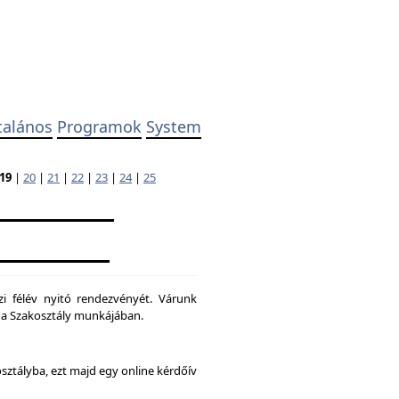
talános
Programok
System
19
|
20
|
21
|
22
|
23
|
24
|
25
zi félév nyitó rendezvényét. Várunk
ni a Szakosztály munkájában.
osztályba, ezt majd egy online kérdőív