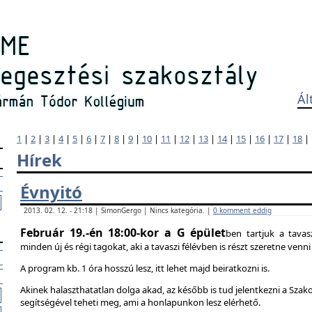
Ál
1
|
2
|
3
|
4
|
5
|
6
|
7
|
8
|
9
|
10
|
11
|
12
|
13
|
14
|
15
|
16
|
17
|
18
|
Hírek
Évnyitó
2013. 02. 12. - 21:18 | SimonGergo | Nincs kategória. |
0 komment eddig
Február 19.-én 18:00-kor a G épület
ben tartjuk a tavas
minden új és régi tagokat, aki a tavaszi félévben is részt szeretne ven
A program kb. 1 óra hosszú lesz, itt lehet majd beiratkozni is.
Akinek halaszthatatlan dolga akad, az később is tud jelentkezni a Szak
segítségével teheti meg, ami a honlapunkon lesz elérhető.