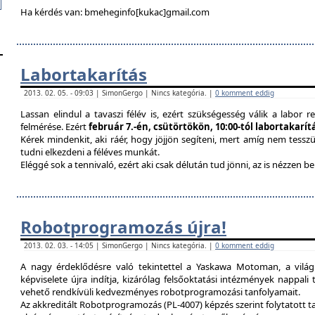
Ha kérdés van: bmeheginfo[kukac]gmail.com
Labortakarítás
2013. 02. 05. - 09:03 | SimonGergo | Nincs kategória. |
0 komment eddig
Lassan elindul a tavaszi félév is, ezért szükségesség válik a labor re
felmérése. Ezért
február 7.-én, csütörtökön, 10:00-tól labortakarí
Kérek mindenkit, aki ráér, hogy jöjjön segíteni, mert amíg nem tessz
tudni elkezdeni a féléves munkát.
Eléggé sok a tennivaló, ezért aki csak délután tud jönni, az is nézzen 
Robotprogramozás újra!
2013. 02. 03. - 14:05 | SimonGergo | Nincs kategória. |
0 komment eddig
A nagy érdeklődésre való tekintettel a Yaskawa Motoman, a vilá
képviselete újra indítja, kizárólag felsőoktatási intézmények nappal
vehető rendkívüli kedvezményes robotprogramozási tanfolyamait.
Az akkreditált Robotprogramozás (PL-4007) képzés szerint folytatott