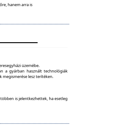
lőre, hanem arra is
veresegyházi üzemébe.
tán a gyárban használt technológiák
 megismerése lesz terítéken.
e többen is jelentkezhettek, ha esetleg