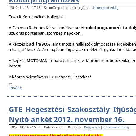
2012. 11. 18. - 17:18 | SimonGergo | Nincs kategória. |
0 komment eddig
Tisztelt Kolleginák és Kollégák!
A Flexman Robotics Kft-vel karöltve ismét
robotprogramozói tanfo
3x8 órás bontásban, szombati napokon.
A képzés piaci ára 900€, amit most a hallgatók támogatása érdekében 
a hallgatóknak. Az ár magában foglalja az elméleti és gyakorlati oktatást
A képzés MOTOMAN robotokon zajlik. A Motoman robotok világszer
között.
A képzés helyszíne: 1173 Budapest, Összekötő
...
Tovább
GTE Hegesztési Szakosztály Ifjúsá
Nyitó ankét 2012. november 16.
2012. 10. 24. - 15:59 | BakosLevente | Kategória:
Programok
|
0 komment eddig