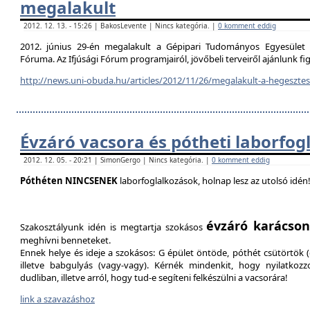
megalakult
2012. 12. 13. - 15:26 | BakosLevente | Nincs kategória. |
0 komment eddig
2012. június 29-én megalakult a Gépipari Tudományos Egyesület H
Fóruma. Az Ifjúsági Fórum programjairól, jövőbeli terveiről ajánlunk f
http://news.uni-obuda.hu/articles/2012/11/26/megalakult-a-hegesztesi
Évzáró vacsora és pótheti laborfog
2012. 12. 05. - 20:21 | SimonGergo | Nincs kategória. |
0 komment eddig
Póthéten NINCSENEK
laborfoglalkozások, holnap lesz az utolsó idén
évzáró karácson
Szakosztályunk idén is megtartja szokásos
meghívni benneteket.
Ennek helye és ideje a szokásos: G épület öntöde, póthét csütörtök (d
illetve babgulyás (vagy-vagy). Kérnék mindenkit, hogy nyilatkozz
dudliban, illetve arról, hogy tud-e segíteni felkészülni a vacsorára!
link a szavazáshoz