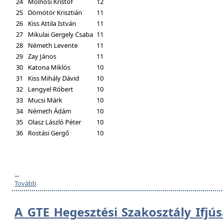
24
Molnosi Kristóf
12
25
Dömötör Krisztián
11
26
Kiss Attila István
11
27
Mikulai Gergely Csaba
11
28
Németh Levente
11
29
Zay János
11
30
Katona Miklós
10
31
Kiss Mihály Dávid
10
32
Lengyel Róbert
10
33
Mucsi Márk
10
34
Németh Ádám
10
35
Olasz László Péter
10
36
Rostási Gergő
10
...
Tovább
A GTE Hegesztési Szakosztály Ifjú