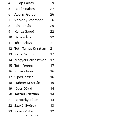
4
Fülöp Balázs
29
5
Bebők Balázs
27
6
Abonyi Gergő
26
7
Várkonyi Zsombor
26
8
Rév Tamás
25
9
Koncz Gergő
22
10
Bebesi Ádám
22
11
Tóth Balázs
21
12
Tóth Tamás Krisztián
21
13
Kabai Sándor
17
14
Magyar Bálint István
17
15
Tóth Ferenc
17
16
Kurucz Imre
16
17
Sipos József
16
18
Hahner Krisztián
15
19
Jáger Dávid
14
20
Teszéri Krisztián
14
21
Böröczky péter
13
22
Szakál György
13
23
Kakuk Zoltán
12