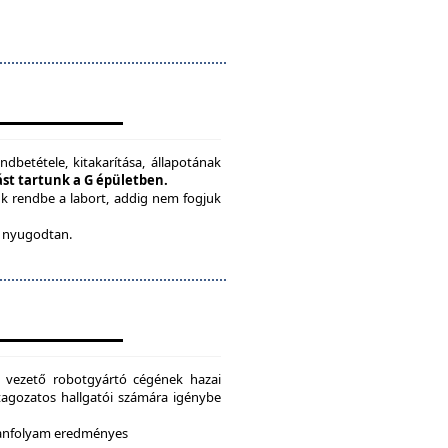
ndbetétele, kitakarítása, állapotának
tást tartunk a G épületben.
ük rendbe a labort, addig nem fogjuk
be nyugodtan.
g vezető robotgyártó cégének hazai
i tagozatos hallgatói számára igénybe
 tanfolyam eredményes