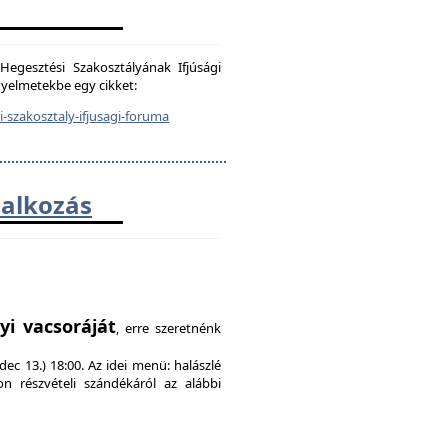
egesztési Szakosztályának Ifjúsági
igyelmetekbe egy cikket:
-szakosztaly-ifjusagi-foruma
lalkozás
!
yi vacsoráját
, erre szeretnénk
ec 13.) 18:00. Az idei menü: halászlé
on részvételi szándékáról az alábbi