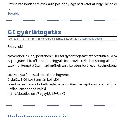
Ezek a vacsorák nem csak arra jók, hogy egy heti kalóriát vigyünk be e
...
Tovább
GE gyárlátogatás
2012. 11. 18. - 17:36 | SimonGergo | Nincs kategória. |
0 komment eddig
Sziasztok!
November 23.-án, pénteken, 9:00-tól gyárlátogatást szervezünk a GE 
A program kb. fél napos, tárgyalóban rövid üzleti összefoglaló u
szakmai bemutatása, majd műhelytúra keretén belül ezen technológiák
Utazás: Autóbusszal, tagoknak ingyenes
Indulás: 8:00-kor Kármán koli elől
Jelentkezés: határidő hétfő éjfél, az első 9 ember lejutása garantált, d
utólag lemondaná valaki.
http://doodle.com/3kgkyk8tt8v3afk7
Robotprogramozás