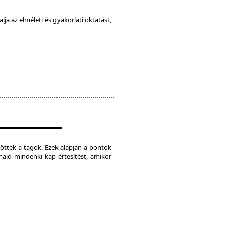
ja az elméleti és gyakorlati oktatást,
jtöttek a tagok. Ezek alapján a pontok
 majd mindenki kap értesítést, amikor