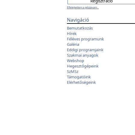
Elfelejtettem a jelszavam...
Navigáció
Bemutatkozás
Hírek
Féléves programunk
Galéria
Eddigi programjaink
Szakmai anyagok
Webshop
Hegesztőgépeink
SzMSz
Támogatóink
Elérhetőségeink