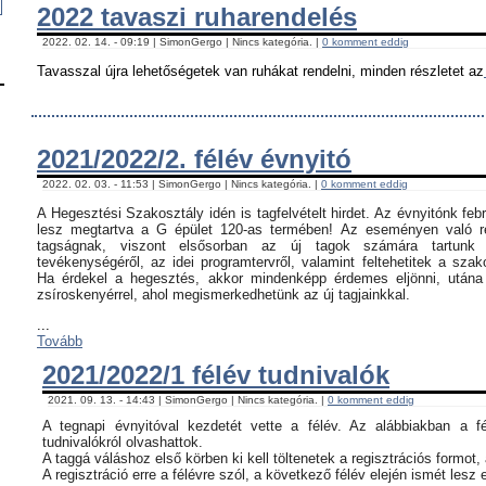
2022 tavaszi ruharendelés
2022. 02. 14. - 09:19 | SimonGergo | Nincs kategória. |
0 komment eddig
Tavasszal újra lehetőségetek van ruhákat rendelni, minden részletet az
2021/2022/2. félév évnyitó
2022. 02. 03. - 11:53 | SimonGergo | Nincs kategória. |
0 komment eddig
A Hegesztési Szakosztály idén is tagfelvételt hirdet. Az évnyitónk feb
lesz megtartva a G épület 120-as termében! Az eseményen való ré
tagságnak, viszont elsősorban az új tagok számára tartunk 
tevékenységéről, az idei programtervről, valamint feltehetitek a szak
Ha érdekel a hegesztés, akkor mindenképp érdemes eljönni, utána c
zsíroskenyérrel, ahol megismerkedhetünk az új tagjainkkal.
...
Tovább
2021/2022/1 félév tudnivalók
2021. 09. 13. - 14:43 | SimonGergo | Nincs kategória. |
0 komment eddig
A tegnapi évnyitóval kezdetét vette a félév. Az alábbiakban a f
tudnivalókról olvashattok.
A taggá váláshoz első körben ki kell töltenetek a regisztrációs formot,
A regisztráció erre a félévre szól, a következő félév elején ismét lesz