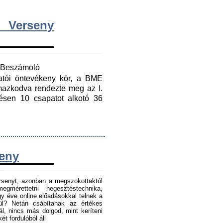
 Verseny
y Beszámoló
gatói öntevékeny kör, a BME
mazkodva rendezte meg az I.
ésen 10 csapatot alkotó 36
seny
senyt, azonban a megszokottaktól
gmérettetni hegesztéstechnika,
 éve online előadásokkal telnek a
tül? Netán csábítanak az értékes
l, nincs más dolgod, mint keríteni
t fordulóból áll