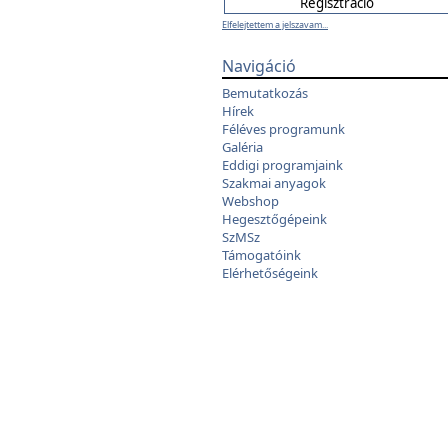
Elfelejtettem a jelszavam...
Navigáció
Bemutatkozás
Hírek
Féléves programunk
Galéria
Eddigi programjaink
Szakmai anyagok
Webshop
Hegesztőgépeink
SzMSz
Támogatóink
Elérhetőségeink