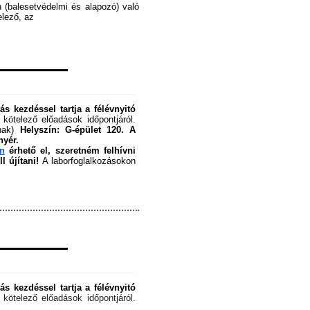
 (balesetvédelmi és alapozó) való 
ező, az ﻿
s kezdéssel tartja a félévnyitó 
 kötelező előadások időpontjáról. 
nak) 
Helyszín: G-épület 120.
A 
nyér.
en
 érhető el, szeretném felhívni 
 újítani!
 A laborfoglalkozásokon 
s kezdéssel tartja a félévnyitó 
 kötelező előadások időpontjáról. 