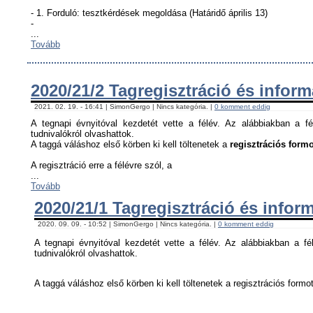
- 1. Forduló: tesztkérdések megoldása (Határidő április 13)
-
...
Tovább
2020/21/2 Tagregisztráció és infor
2021. 02. 19. - 16:41 | SimonGergo | Nincs kategória. |
0 komment eddig
A tegnapi évnyitóval kezdetét vette a félév. Az alábbiakban a fé
tudnivalókról olvashattok.
A taggá váláshoz első körben ki kell töltenetek a
regisztrációs formo
A regisztráció erre a félévre szól, a
...
Tovább
2020/21/1 Tagregisztráció és infor
2020. 09. 09. - 10:52 | SimonGergo | Nincs kategória. |
0 komment eddig
A tegnapi évnyitóval kezdetét vette a félév. Az alábbiakban a fél
tudnivalókról olvashattok.
A taggá váláshoz első körben ki kell töltenetek a regisztrációs formot