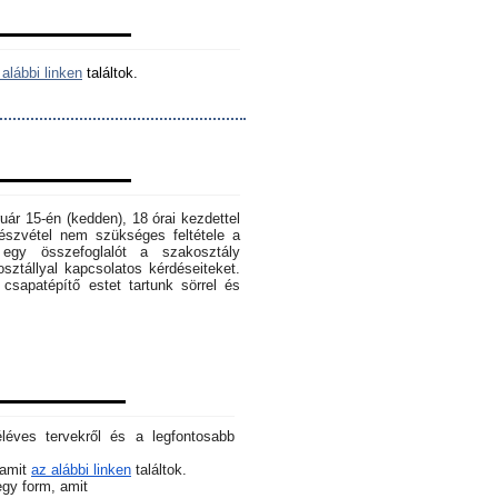
alábbi linken
találtok.
ruár 15-én (kedden), 18 órai kezdettel
szvétel nem szükséges feltétele a
egy összefoglalót a szakosztály
osztállyal kapcsolatos kérdéseiteket.
sapatépítő estet tartunk sörrel és
éléves tervekről és a legfontosabb
 amit
az alábbi linken
találtok.
 egy form, amit