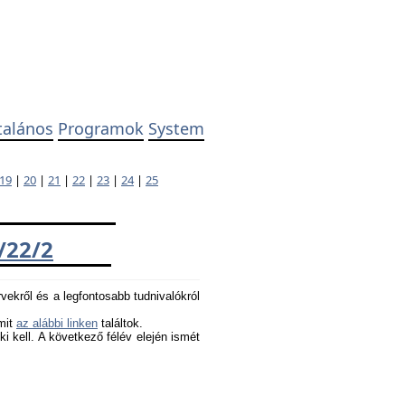
talános
Programok
System
19
|
20
|
21
|
22
|
23
|
24
|
25
/22/2
rvekről és a legfontosabb tudnivalókról
amit
az alábbi linken
találtok.
 ki kell. A következő félév elején ismét