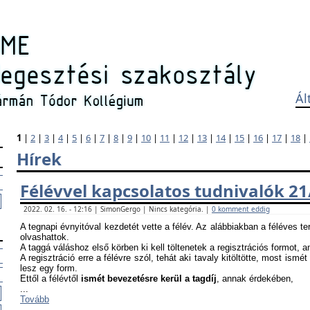
Ál
1
|
2
|
3
|
4
|
5
|
6
|
7
|
8
|
9
|
10
|
11
|
12
|
13
|
14
|
15
|
16
|
17
|
18
|
Hírek
Félévvel kapcsolatos tudnivalók 21
2022. 02. 16. - 12:16 | SimonGergo | Nincs kategória. |
0 komment eddig
A tegnapi évnyitóval kezdetét vette a félév. Az alábbiakban a féléves te
olvashattok.
A taggá váláshoz első körben ki kell töltenetek a regisztrációs formot, 
A regisztráció erre a félévre szól, tehát aki tavaly kitöltötte, most ismét
lesz egy form.
Ettől a félévtől
ismét bevezetésre kerül a tagdíj
, annak érdekében,
...
Tovább