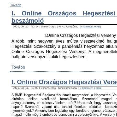
...
Tovább
I. Online Országos Hegesztési
beszámoló
2021. 06. 20. - 13:14 | SimonGergo | Nincs kategória. |
0 komment eddig
I.Online Országos Hegesztési Versen
A több, mint negyven éves múltra visszatekintő hall
Hegesztési Szakosztály a pandémiás helyzethez alkal
Online Országos Hegesztési Versenyt. A megmérettet
hallgató versenyzett, akik hegesztésben,
...
Tovább
I. Online Országos Hegesztési Ver
2021. 03. 11. - 13:09 | SimonGergo | Nincs kategória. |
0 komment eddig
A BME Hegesztési Szakosztály ismét megrendezi a Hegesztési Ver
eltérően, online vetélkedő formájában. Szeretnéd magad me
anyagtudomány és balesetvédelem terén? Unod már, hogy lassan egy
napok? Szeretnél valami újat tanulni érdekes példákon keresz
nyeremények? Amennyiben legalább egy kérdésre igennel válaszoltá
magad mellé még 3 embert és benevezni a versenyünkre. A verseny ké