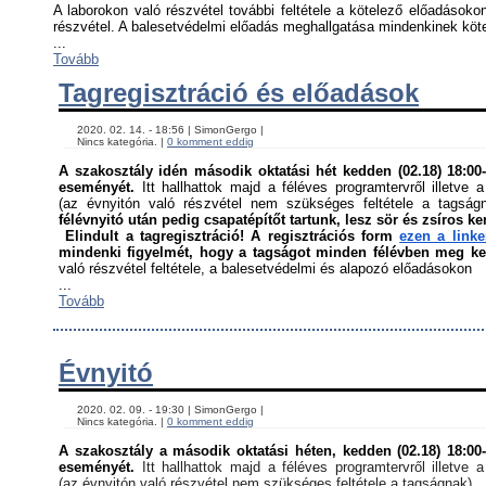
A laborokon való részvétel további feltétele a kötelező előadásokon
részvétel. A balesetvédelmi előadás meghallgatása mindenkinek kötel
...
Tovább
Tagregisztráció és előadások
    2020. 02. 14. - 18:56 | SimonGergo | 

    Nincs kategória. | 
0 komment eddig
A szakosztály idén második oktatási hét kedden (02.18) 18:00-á
eseményét. 
Itt hallhattok majd a féléves programtervről illetve a
(az évnyitón való részvétel nem szükséges feltétele a tagság
félévnyitó után pedig csapatépítőt tartunk, lesz sör és zsíros ke
Elindult a tagregisztráció! A regisztrációs form 
ezen a link
mindenki figyelmét, hogy a tagságot minden félévben meg kell
való részvétel feltétele, a balesetvédelmi és alapozó előadásokon ﻿
...
Tovább
Évnyitó
    2020. 02. 09. - 19:30 | SimonGergo | 

    Nincs kategória. | 
0 komment eddig
A szakosztály a második oktatási héten, kedden (02.18) 18:00-á
eseményét. 
Itt hallhattok majd a féléves programtervről illetve a
(az évnyitón való részvétel nem szükséges feltétele a tagságnak)