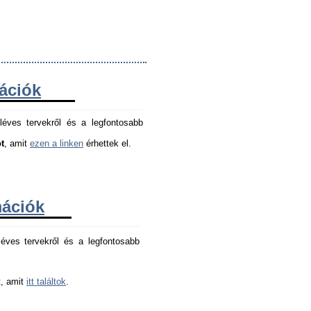
mációk
léves tervekről és a legfontosabb
t
, amit
ezen a linken
érhettek el.
mációk
éves tervekről és a legfontosabb 
, amit 
itt találtok
.